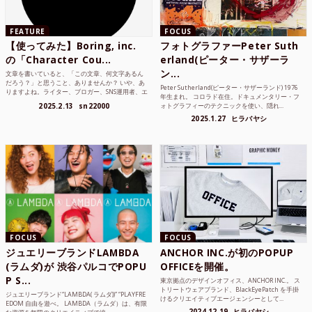
FEATURE
FOCUS
【使ってみた】Boring, inc.
フォトグラファーPeter Suth
の「Character Cou...
erland(ピーター・サザーラ
ン...
文章を書いていると、「この文章、何文字あるん
だろう？」と思うこと、ありませんか？ いや、あ
Peter Sutherland(ピーター・サザーランド) 1976
りますよね。ライター、ブロガー、SNS運用者、エ
年生まれ。 コロラド在住。ドキュメンタリー・フ
ンジニア、学生...
2025.2.13
sn22000
ォトグラフィーのテクニックを使い、隠れ...
2025.1.27
ヒラバヤシ
FOCUS
FOCUS
ジュエリーブランドLAMBDA
ANCHOR INC.が初のPOPUP
(ラムダ)が 渋谷パルコでPOPU
OFFICEを開催。
P S...
東京拠点のデザインオフィス、ANCHOR INC.。 ス
トリートウェアブランド、BlackEyePatch を手掛
ジュエリーブランド“LAMBDA( ラムダ))” “PLAYFRE
けるクリエイティブエージェンシーとして...
EDOM 自由を遊べ。 LAMBDA（ラムダ）は、有限
2024.12.19
ヒラバヤシ