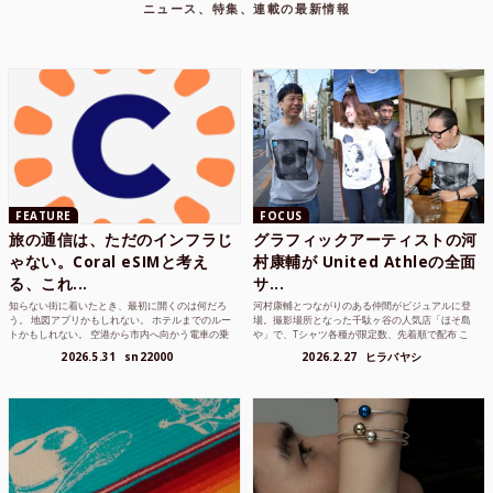
ニュース、特集、連載の最新情報
FEATURE
FOCUS
旅の通信は、ただのインフラじ
グラフィックアーティストの河
ゃない。Coral eSIMと考え
村康輔が United Athleの全面
る、これ...
サ...
知らない街に着いたとき、最初に開くのは何だろ
河村康輔とつながりのある仲間がビジュアルに登
う。 地図アプリかもしれない。 ホテルまでのルー
場。撮影場所となった千駄ヶ谷の人気店「ほそ島
トかもしれない。 空港から市内へ向かう電車の乗
や」で、Tシャツ各種が限定数、先着順で配布 こ
り方かもしれな...
れまでUnited...
2026.5.31
sn22000
2026.2.27
ヒラバヤシ