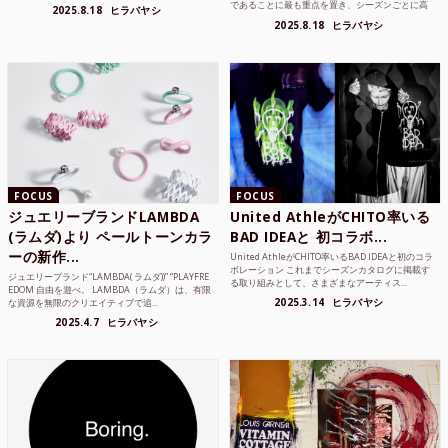
であることに最も重点を置き、シーズンごとに高
2025.8.18
ヒラバヤシ
品質な素...
2025.8.18
ヒラバヤシ
FOCUS
FOCUS
ジュエリーブランドLAMBDA
United AthleがCHITO率いる
(ラムダ)より ペールトーンカラ
BAD IDEAと 初コラボ...
ーの新作...
United AthleがCHITO率いるBAD IDEAと初のコラ
ボレーション これまでシーズンカタログに掲載す
ジュエリーブランド“LAMBDA( ラムダ))” “PLAYFRE
る取り組みとして、さまざまなアーティス...
EDOM 自由を遊べ。 LAMBDA（ラムダ）は、有限
2025.3.14
ヒラバヤシ
な資源を無限のクリエイティブで追...
2025.4.7
ヒラバヤシ