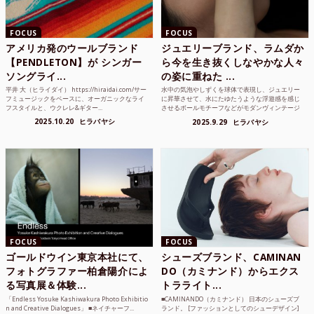
FOCUS
FOCUS
アメリカ発のウールブランド
ジュエリーブランド、ラムダか
【PENDLETON】が シンガー
ら今を生き抜くしなやかな人々
ソングライ...
の姿に重ねた ...
平井 大（ヒライダイ） https://hiraidai.com/サー
水中の気泡やしずくを球体で表現し、ジュエリー
フミュージックをベースに、オーガニックなライ
に昇華させて、水にたゆたうような浮遊感を感じ
フスタイルと、ウクレレ&ギター...
させるボールモチーフなどがモダンヴィンテージ
のような雰囲気も感じ...
2025.10.20
ヒラバヤシ
2025.9.29
ヒラバヤシ
FOCUS
FOCUS
ゴールドウイン東京本社にて、
シューズブランド、CAMINAN
フォトグラファー柏倉陽介によ
DO（カミナンド）からエクス
る写真展＆体験...
トラライト...
「Endless Yosuke Kashiwakura Photo Exhibitio
■CAMINANDO（カミナンド） 日本のシューズブ
n and Creative Dialogues」 ■ネイチャーフ...
ランド。 [ファッションとしてのシューデザイン]