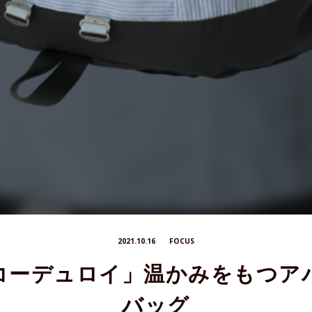
2021.10.16
FOCUS
コーデュロイ」温かみをもつア
バッグ
news
GREGORY
グレゴリー
21FW
クラシックシリーズ
CLASSIC
コーデュロ
t.shimada
ュロイ採用