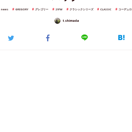
ョンによって60/40クロスを採用したなど、ア
開したこともある〈
GREGORY(グレゴリー)
〉か
コーデュロイを採用したコレクションが登場す