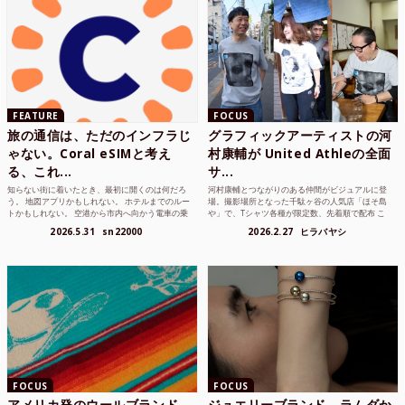
FEATURE
FOCUS
旅の通信は、ただのインフラじ
グラフィックアーティストの河
ゃない。Coral eSIMと考え
村康輔が United Athleの全面
る、これ...
サ...
知らない街に着いたとき、最初に開くのは何だろ
河村康輔とつながりのある仲間がビジュアルに登
う。 地図アプリかもしれない。 ホテルまでのルー
場。撮影場所となった千駄ヶ谷の人気店「ほそ島
トかもしれない。 空港から市内へ向かう電車の乗
や」で、Tシャツ各種が限定数、先着順で配布 こ
り方かもしれな...
れまでUnited...
2026.5.31
sn22000
2026.2.27
ヒラバヤシ
FOCUS
FOCUS
アメリカ発のウールブランド
ジュエリーブランド、ラムダか