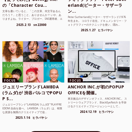
の「Character Cou...
erland(ピーター・サザーラ
ン...
文章を書いていると、「この文章、何文字あるん
だろう？」と思うこと、ありませんか？ いや、あ
Peter Sutherland(ピーター・サザーランド) 1976
りますよね。ライター、ブロガー、SNS運用者、エ
年生まれ。 コロラド在住。ドキュメンタリー・フ
ンジニア、学生...
2025.2.13
sn22000
ォトグラフィーのテクニックを使い、隠れ...
2025.1.27
ヒラバヤシ
FOCUS
FOCUS
ジュエリーブランドLAMBDA
ANCHOR INC.が初のPOPUP
(ラムダ)が 渋谷パルコでPOPU
OFFICEを開催。
P S...
東京拠点のデザインオフィス、ANCHOR INC.。 ス
トリートウェアブランド、BlackEyePatch を手掛
ジュエリーブランド“LAMBDA( ラムダ))” “PLAYFRE
けるクリエイティブエージェンシーとして...
EDOM 自由を遊べ。 LAMBDA（ラムダ）は、有限
2024.12.19
ヒラバヤシ
な資源を無限のクリエイティブで追...
2025.1.16
ヒラバヤシ