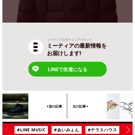
ミーティア公式ラインアカウント
ミーティアの最新情報を
お届けします!
LINEで友達になる
前の記事
次の記事
#LINE MUSIC
#あいみょん
#テラスハウス
#漫