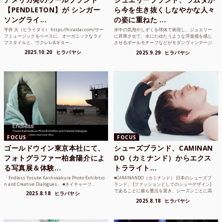
【PENDLETON】が シンガー
ら今を生き抜くしなやかな人々
ソングライ...
の姿に重ねた ...
平井 大（ヒライダイ） https://hiraidai.com/サー
水中の気泡やしずくを球体で表現し、ジュエリー
フミュージックをベースに、オーガニックなライ
に昇華させて、水にたゆたうような浮遊感を感じ
フスタイルと、ウクレレ&ギター...
させるボールモチーフなどがモダンヴィンテージ
のような雰囲気も感じ...
2025.10.20
ヒラバヤシ
2025.9.29
ヒラバヤシ
FOCUS
FOCUS
ゴールドウイン東京本社にて、
シューズブランド、CAMINAN
フォトグラファー柏倉陽介によ
DO（カミナンド）からエクス
る写真展＆体験...
トラライト...
「Endless Yosuke Kashiwakura Photo Exhibitio
■CAMINANDO（カミナンド） 日本のシューズブ
n and Creative Dialogues」 ■ネイチャーフ...
ランド。 [ファッションとしてのシューデザイン]
であることに最も重点を置き、シーズンごとに高
2025.8.18
ヒラバヤシ
品質な素...
2025.8.18
ヒラバヤシ