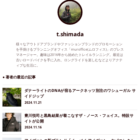
t.shimada
様々なアウトドアブランドやファッションブランドのプロモーション
を手掛けるプランニングオフィス「muroffice(ムロフィス)」のプレス
マネージャー。趣味は2016年から始めたトレイルランニング。最近は
古いロードバイクを手に入れ、ロングライドを楽しむなどよりアクテ
ィブな生活に。
● 著者の最近の記事
ダナーライトのDNAが宿るアークネッツ別注のワシューガル サ
イドジップ
2024.11.21
豊川悦司と黒島結菜が着こなすザ・ノース・フェイス。特設サ
イトが公開
2024.11.16