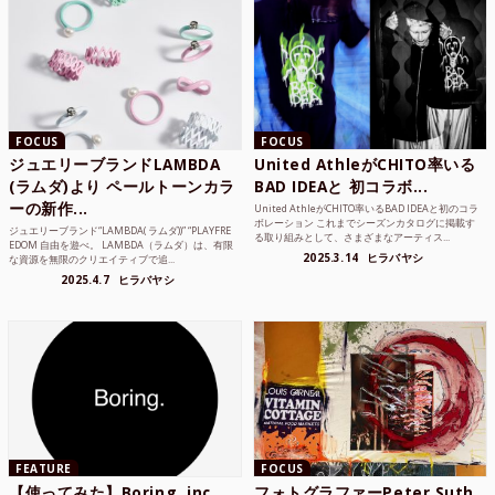
FOCUS
FOCUS
ジュエリーブランドLAMBDA
United AthleがCHITO率いる
(ラムダ)より ペールトーンカラ
BAD IDEAと 初コラボ...
ーの新作...
United AthleがCHITO率いるBAD IDEAと初のコラ
ボレーション これまでシーズンカタログに掲載す
ジュエリーブランド“LAMBDA( ラムダ))” “PLAYFRE
る取り組みとして、さまざまなアーティス...
EDOM 自由を遊べ。 LAMBDA（ラムダ）は、有限
2025.3.14
ヒラバヤシ
な資源を無限のクリエイティブで追...
2025.4.7
ヒラバヤシ
FEATURE
FOCUS
【使ってみた】Boring, inc.
フォトグラファーPeter Suth