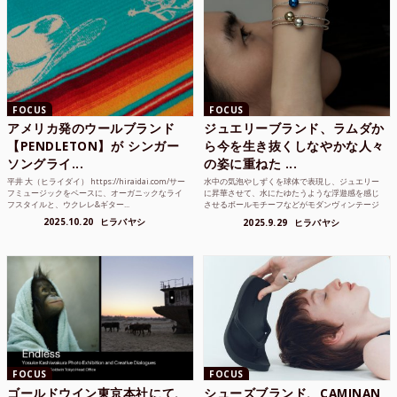
FOCUS
FOCUS
アメリカ発のウールブランド
ジュエリーブランド、ラムダか
【PENDLETON】が シンガー
ら今を生き抜くしなやかな人々
ソングライ...
の姿に重ねた ...
平井 大（ヒライダイ） https://hiraidai.com/サー
水中の気泡やしずくを球体で表現し、ジュエリー
フミュージックをベースに、オーガニックなライ
に昇華させて、水にたゆたうような浮遊感を感じ
フスタイルと、ウクレレ&ギター...
させるボールモチーフなどがモダンヴィンテージ
のような雰囲気も感じ...
2025.10.20
ヒラバヤシ
2025.9.29
ヒラバヤシ
FOCUS
FOCUS
ゴールドウイン東京本社にて、
シューズブランド、CAMINAN