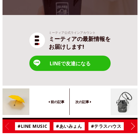
ミーティア公式ラインアカウント
ミーティアの最新情報を
お届けします!
LINEで友達になる
前の記事
次の記事
#LINE MUSIC
#あいみょん
#テラスハウス
#漫