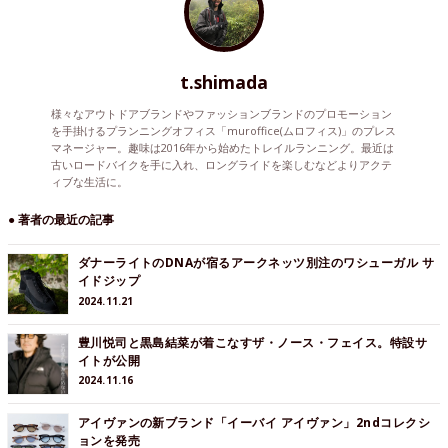
t.shimada
様々なアウトドアブランドやファッションブランドのプロモーション
を手掛けるプランニングオフィス「muroffice(ムロフィス)」のプレス
マネージャー。趣味は2016年から始めたトレイルランニング。最近は
古いロードバイクを手に入れ、ロングライドを楽しむなどよりアクテ
ィブな生活に。
● 著者の最近の記事
ダナーライトのDNAが宿るアークネッツ別注のワシューガル サ
イドジップ
2024.11.21
豊川悦司と黒島結菜が着こなすザ・ノース・フェイス。特設サ
イトが公開
2024.11.16
アイヴァンの新ブランド「イーバイ アイヴァン」2ndコレクシ
ョンを発売