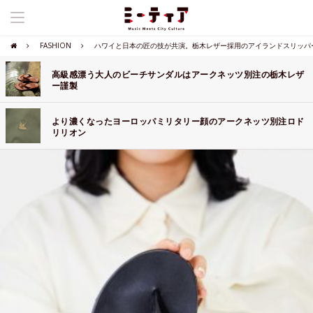
FASHION
ハワイと日本の匠の技が共演。栃木レザー採用のアイランドスリッパ
高級感漂う大人のビーチサンダルはアークネッツ別注の栃木レザ
ー謹製
より濃くなったヨーロッパミリタリー顔のアークネッツ別注ロド
リリオン