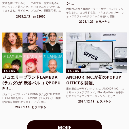
ン...
文章を書いていると、「この文章、何文字あるん
だろう？」と思うこと、ありませんか？ いや、あ
Peter Sutherland(ピーター・サザーランド) 1976
りますよね。ライター、ブロガー、SNS運用者、エ
年生まれ。 コロラド在住。ドキュメンタリー・フ
ンジニア、学生...
2025.2.13
sn22000
ォトグラフィーのテクニックを使い、隠れ...
2025.1.27
ヒラバヤシ
FOCUS
FOCUS
ジュエリーブランドLAMBDA
ANCHOR INC.が初のPOPUP
(ラムダ)が 渋谷パルコでPOPU
OFFICEを開催。
P S...
東京拠点のデザインオフィス、ANCHOR INC.。 ス
トリートウェアブランド、BlackEyePatch を手掛
ジュエリーブランド“LAMBDA( ラムダ))” “PLAYFRE
けるクリエイティブエージェンシーとして...
EDOM 自由を遊べ。 LAMBDA（ラムダ）は、有限
2024.12.19
ヒラバヤシ
な資源を無限のクリエイティブで追...
2025.1.16
ヒラバヤシ
MORE