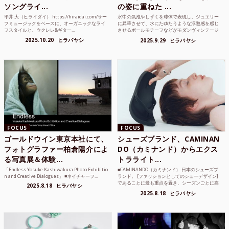
ソングライ...
の姿に重ねた ...
平井 大（ヒライダイ） https://hiraidai.com/サー
水中の気泡やしずくを球体で表現し、ジュエリー
フミュージックをベースに、オーガニックなライ
に昇華させて、水にたゆたうような浮遊感を感じ
フスタイルと、ウクレレ&ギター...
させるボールモチーフなどがモダンヴィンテージ
のような雰囲気も感じ...
2025.10.20
ヒラバヤシ
2025.9.29
ヒラバヤシ
FOCUS
FOCUS
ゴールドウイン東京本社にて、
シューズブランド、CAMINAN
フォトグラファー柏倉陽介によ
DO（カミナンド）からエクス
る写真展＆体験...
トラライト...
「Endless Yosuke Kashiwakura Photo Exhibitio
■CAMINANDO（カミナンド） 日本のシューズブ
n and Creative Dialogues」 ■ネイチャーフ...
ランド。 [ファッションとしてのシューデザイン]
であることに最も重点を置き、シーズンごとに高
2025.8.18
ヒラバヤシ
品質な素...
2025.8.18
ヒラバヤシ