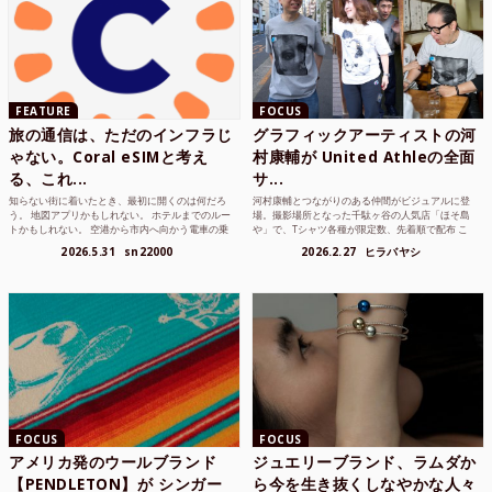
FEATURE
FOCUS
旅の通信は、ただのインフラじ
グラフィックアーティストの河
ゃない。Coral eSIMと考え
村康輔が United Athleの全面
る、これ...
サ...
知らない街に着いたとき、最初に開くのは何だろ
河村康輔とつながりのある仲間がビジュアルに登
う。 地図アプリかもしれない。 ホテルまでのルー
場。撮影場所となった千駄ヶ谷の人気店「ほそ島
トかもしれない。 空港から市内へ向かう電車の乗
や」で、Tシャツ各種が限定数、先着順で配布 こ
り方かもしれな...
れまでUnited...
2026.5.31
sn22000
2026.2.27
ヒラバヤシ
FOCUS
FOCUS
アメリカ発のウールブランド
ジュエリーブランド、ラムダか
【PENDLETON】が シンガー
ら今を生き抜くしなやかな人々