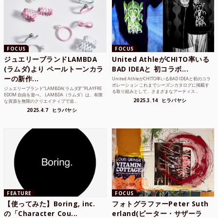
FOCUS
FOCUS
ジュエリーブランドLAMBDA
United AthleがCHITO率いる
(ラムダ)より ペールトーンカラ
BAD IDEAと 初コラボ...
ーの新作...
United AthleがCHITO率いるBAD IDEAと初のコラ
ボレーション これまでシーズンカタログに掲載す
ジュエリーブランド“LAMBDA( ラムダ))” “PLAYFRE
る取り組みとして、さまざまなアーティス...
EDOM 自由を遊べ。 LAMBDA（ラムダ）は、有限
2025.3.14
ヒラバヤシ
な資源を無限のクリエイティブで追...
2025.4.7
ヒラバヤシ
FEATURE
FOCUS
【使ってみた】Boring, inc.
フォトグラファーPeter Suth
の「Character Cou...
erland(ピーター・サザーラ