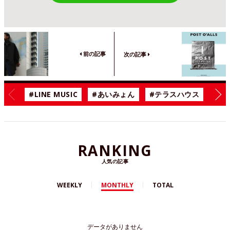
前の記事
次の記事
#LINE MUSIC
#あいみょん
#テラスハウス
#漫
RANKING
人気の記事
WEEKLY
MONTHLY
TOTAL
データがありません