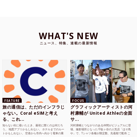
WHAT'S NEW
ニュース、特集、連載の最新情報
FEATURE
FOCUS
旅の通信は、ただのインフラじ
グラフィックアーティストの河
ゃない。Coral eSIMと考え
村康輔が United Athleの全面
る、これ...
サ...
知らない街に着いたとき、最初に開くのは何だろ
河村康輔とつながりのある仲間がビジュアルに登
う。 地図アプリかもしれない。 ホテルまでのルー
場。撮影場所となった千駄ヶ谷の人気店「ほそ島
トかもしれない。 空港から市内へ向かう電車の乗
や」で、Tシャツ各種が限定数、先着順で配布 こ