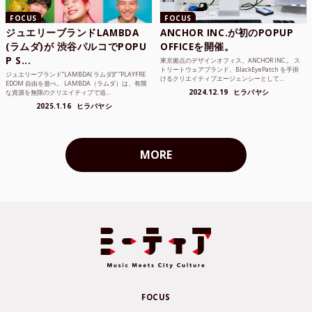
FOCUS
FOCUS
ジュエリーブランドLAMBDA
ANCHOR INC.が初のPOPUP
(ラムダ)が 渋谷パルコでPOPU
OFFICEを開催。
P S...
東京拠点のデザインオフィス、ANCHOR INC.。 ス
トリートウェアブランド、BlackEyePatch を手掛
ジュエリーブランド“LAMBDA( ラムダ))” “PLAYFRE
けるクリエイティブエージェンシーとして...
EDOM 自由を遊べ。 LAMBDA（ラムダ）は、有限
2024.12.19
ヒラバヤシ
な資源を無限のクリエイティブで追...
2025.1.16
ヒラバヤシ
MORE
FOCUS