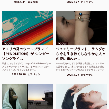
り方かもしれな...
れまでUnited...
2026.5.31
sn22000
2026.2.27
ヒラバヤシ
FOCUS
FOCUS
アメリカ発のウールブランド
ジュエリーブランド、ラムダか
【PENDLETON】が シンガー
ら今を生き抜くしなやかな人々
ソングライ...
の姿に重ねた ...
平井 大（ヒライダイ） https://hiraidai.com/サー
水中の気泡やしずくを球体で表現し、ジュエリー
フミュージックをベースに、オーガニックなライ
に昇華させて、水にたゆたうような浮遊感を感じ
フスタイルと、ウクレレ&ギター...
させるボールモチーフなどがモダンヴィンテージ
のような雰囲気も感じ...
2025.10.20
ヒラバヤシ
2025.9.29
ヒラバヤシ