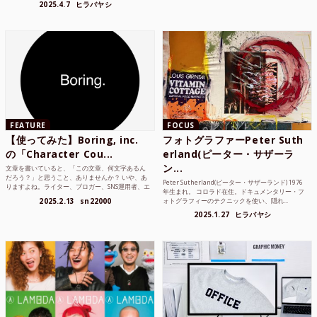
2025.4.7
ヒラバヤシ
FEATURE
FOCUS
【使ってみた】Boring, inc.
フォトグラファーPeter Suth
の「Character Cou...
erland(ピーター・サザーラ
ン...
文章を書いていると、「この文章、何文字あるん
だろう？」と思うこと、ありませんか？ いや、あ
Peter Sutherland(ピーター・サザーランド) 1976
りますよね。ライター、ブロガー、SNS運用者、エ
年生まれ。 コロラド在住。ドキュメンタリー・フ
ンジニア、学生...
2025.2.13
sn22000
ォトグラフィーのテクニックを使い、隠れ...
2025.1.27
ヒラバヤシ