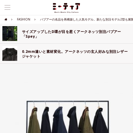
FASHION
バブアーの名品を再構築した人気モデル。新たな別注モデル2型も展
サイズアップしたD環が目を惹くアークネッツ別注バブアー
「Spey」
0.2mm違いと素材変化。アークネッツの玄人好みな別注レザー
ジャケット