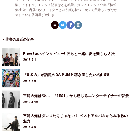
楽、アイドル、エンタメ記事などを執筆。ダンスエンタメ企業「株式
会社 遊」所属のクリエイターという顔も持つ。安くて美味しいがやが
やしている居酒屋が大好き！
● 著者の最近の記事
FlowBackインタビュー! 彼らと一緒に夏を楽しむ方法
2018.7.11
『U.S.A』が話題のDA PUMP 聴き直したい名曲5選
2018.6.6
三浦大知は深い。『BEST』から感じるエンターテイナーの背景
2018.3.10
三浦大知はダンスだけじゃない！ ベストアルバムからみる歌の
魅力
2018.3.5