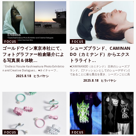
FOCUS
FOCUS
ゴールドウイン東京本社にて、
シューズブランド、CAMINAN
フォトグラファー柏倉陽介によ
DO（カミナンド）からエクス
る写真展＆体験...
トラライト...
「Endless Yosuke Kashiwakura Photo Exhibitio
■CAMINANDO（カミナンド） 日本のシューズブ
n and Creative Dialogues」 ■ネイチャーフ...
ランド。 [ファッションとしてのシューデザイン]
であることに最も重点を置き、シーズンごとに高
2025.8.18
ヒラバヤシ
品質な素...
2025.8.18
ヒラバヤシ
FOCUS
FOCUS