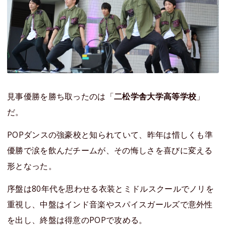
見事優勝を勝ち取ったのは「
二松学舎大学高等学校
」
だ。
POPダンスの強豪校と知られていて、昨年は惜しくも準
優勝で涙を飲んだチームが、その悔しさを喜びに変える
形となった。
序盤は80年代を思わせる衣装とミドルスクールでノリを
重視し、中盤はインド音楽やスパイスガールズで意外性
を出し、終盤は得意のPOPで攻める。