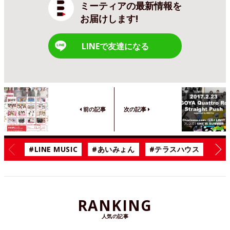
ミーティアの最新情報を
お届けします!
LINEで友達になる
前の記事
次の記事
#LINE MUSIC
#あいみょん
#テラスハウス
#漫
RANKING
人気の記事