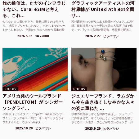
旅の通信は、ただのインフラじ
グラフィックアーティストの河
ゃない。Coral eSIMと考え
村康輔が United Athleの全面
る、これ...
サ...
知らない街に着いたとき、最初に開くのは何だろ
河村康輔とつながりのある仲間がビジュアルに登
う。 地図アプリかもしれない。 ホテルまでのルー
場。撮影場所となった千駄ヶ谷の人気店「ほそ島
トかもしれない。 空港から市内へ向かう電車の乗
や」で、Tシャツ各種が限定数、先着順で配布 こ
り方かもしれな...
れまでUnited...
2026.5.31
sn22000
2026.2.27
ヒラバヤシ
FOCUS
FOCUS
アメリカ発のウールブランド
ジュエリーブランド、ラムダか
【PENDLETON】が シンガー
ら今を生き抜くしなやかな人々
ソングライ...
の姿に重ねた ...
平井 大（ヒライダイ） https://hiraidai.com/サー
水中の気泡やしずくを球体で表現し、ジュエリー
フミュージックをベースに、オーガニックなライ
に昇華させて、水にたゆたうような浮遊感を感じ
フスタイルと、ウクレレ&ギター...
させるボールモチーフなどがモダンヴィンテージ
のような雰囲気も感じ...
2025.10.20
ヒラバヤシ
2025.9.29
ヒラバヤシ