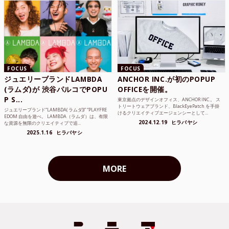
FOCUS
FOCUS
ジュエリーブランドLAMBDA
ANCHOR INC.が初のPOPUP
(ラムダ)が 渋谷パルコでPOPU
OFFICEを開催。
P S...
東京拠点のデザインオフィス、ANCHOR INC.。 ス
トリートウェアブランド、BlackEyePatch を手掛
ジュエリーブランド“LAMBDA( ラムダ))” “PLAYFRE
けるクリエイティブエージェンシーとして...
EDOM 自由を遊べ。 LAMBDA（ラムダ）は、有限
2024.12.19
ヒラバヤシ
な資源を無限のクリエイティブで追...
2025.1.16
ヒラバヤシ
MORE