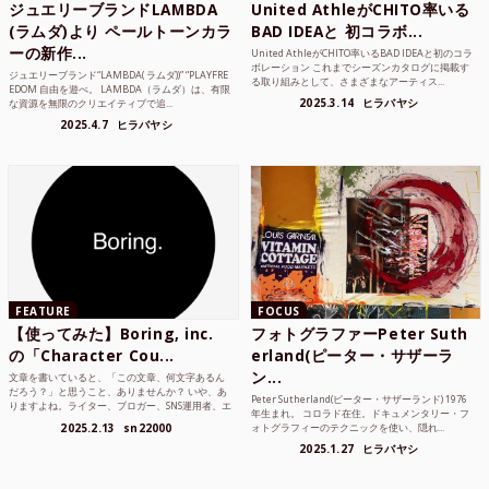
ジュエリーブランドLAMBDA
United AthleがCHITO率いる
(ラムダ)より ペールトーンカラ
BAD IDEAと 初コラボ...
ーの新作...
United AthleがCHITO率いるBAD IDEAと初のコラ
ボレーション これまでシーズンカタログに掲載す
ジュエリーブランド“LAMBDA( ラムダ))” “PLAYFRE
る取り組みとして、さまざまなアーティス...
EDOM 自由を遊べ。 LAMBDA（ラムダ）は、有限
2025.3.14
ヒラバヤシ
な資源を無限のクリエイティブで追...
2025.4.7
ヒラバヤシ
FEATURE
FOCUS
【使ってみた】Boring, inc.
フォトグラファーPeter Suth
の「Character Cou...
erland(ピーター・サザーラ
ン...
文章を書いていると、「この文章、何文字あるん
だろう？」と思うこと、ありませんか？ いや、あ
Peter Sutherland(ピーター・サザーランド) 1976
りますよね。ライター、ブロガー、SNS運用者、エ
年生まれ。 コロラド在住。ドキュメンタリー・フ
ンジニア、学生...
2025.2.13
sn22000
ォトグラフィーのテクニックを使い、隠れ...
2025.1.27
ヒラバヤシ