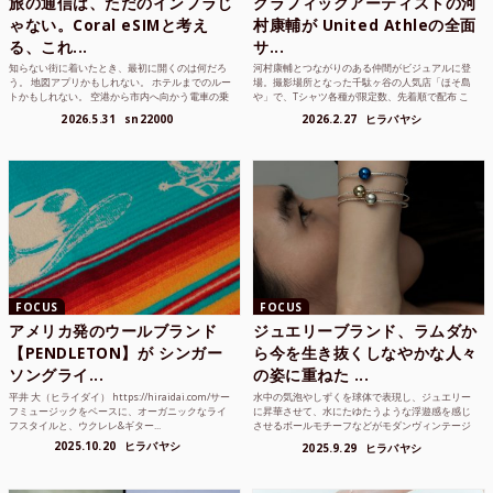
旅の通信は、ただのインフラじ
グラフィックアーティストの河
ゃない。Coral eSIMと考え
村康輔が United Athleの全面
る、これ...
サ...
知らない街に着いたとき、最初に開くのは何だろ
河村康輔とつながりのある仲間がビジュアルに登
う。 地図アプリかもしれない。 ホテルまでのルー
場。撮影場所となった千駄ヶ谷の人気店「ほそ島
トかもしれない。 空港から市内へ向かう電車の乗
や」で、Tシャツ各種が限定数、先着順で配布 こ
り方かもしれな...
れまでUnited...
2026.5.31
sn22000
2026.2.27
ヒラバヤシ
FOCUS
FOCUS
アメリカ発のウールブランド
ジュエリーブランド、ラムダか
【PENDLETON】が シンガー
ら今を生き抜くしなやかな人々
ソングライ...
の姿に重ねた ...
平井 大（ヒライダイ） https://hiraidai.com/サー
水中の気泡やしずくを球体で表現し、ジュエリー
フミュージックをベースに、オーガニックなライ
に昇華させて、水にたゆたうような浮遊感を感じ
フスタイルと、ウクレレ&ギター...
させるボールモチーフなどがモダンヴィンテージ
のような雰囲気も感じ...
2025.10.20
ヒラバヤシ
2025.9.29
ヒラバヤシ