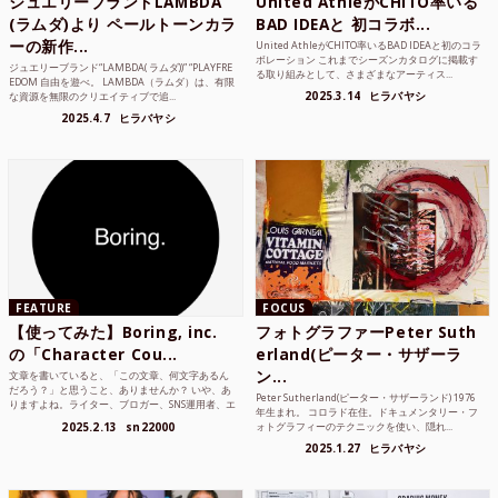
ジュエリーブランドLAMBDA
United AthleがCHITO率いる
(ラムダ)より ペールトーンカラ
BAD IDEAと 初コラボ...
ーの新作...
United AthleがCHITO率いるBAD IDEAと初のコラ
ボレーション これまでシーズンカタログに掲載す
ジュエリーブランド“LAMBDA( ラムダ))” “PLAYFRE
る取り組みとして、さまざまなアーティス...
EDOM 自由を遊べ。 LAMBDA（ラムダ）は、有限
2025.3.14
ヒラバヤシ
な資源を無限のクリエイティブで追...
2025.4.7
ヒラバヤシ
FEATURE
FOCUS
【使ってみた】Boring, inc.
フォトグラファーPeter Suth
の「Character Cou...
erland(ピーター・サザーラ
ン...
文章を書いていると、「この文章、何文字あるん
だろう？」と思うこと、ありませんか？ いや、あ
Peter Sutherland(ピーター・サザーランド) 1976
りますよね。ライター、ブロガー、SNS運用者、エ
年生まれ。 コロラド在住。ドキュメンタリー・フ
ンジニア、学生...
2025.2.13
sn22000
ォトグラフィーのテクニックを使い、隠れ...
2025.1.27
ヒラバヤシ