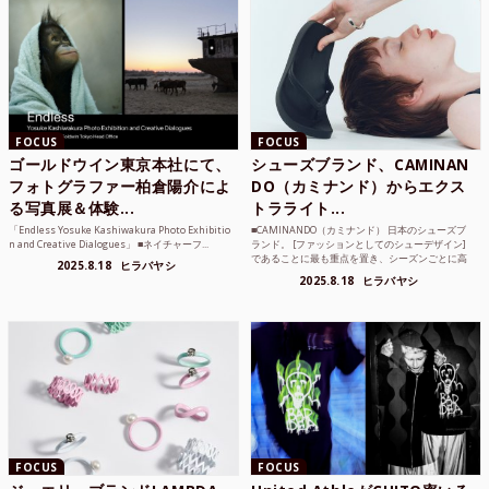
FOCUS
FOCUS
ゴールドウイン東京本社にて、
シューズブランド、CAMINAN
フォトグラファー柏倉陽介によ
DO（カミナンド）からエクス
る写真展＆体験...
トラライト...
「Endless Yosuke Kashiwakura Photo Exhibitio
■CAMINANDO（カミナンド） 日本のシューズブ
n and Creative Dialogues」 ■ネイチャーフ...
ランド。 [ファッションとしてのシューデザイン]
であることに最も重点を置き、シーズンごとに高
2025.8.18
ヒラバヤシ
品質な素...
2025.8.18
ヒラバヤシ
FOCUS
FOCUS