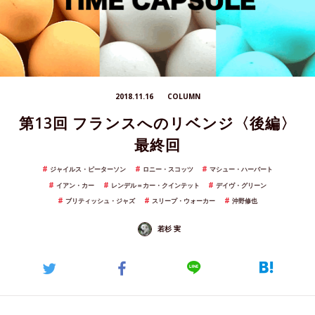
2018.11.16
COLUMN
第13回 フランスへのリベンジ〈後編〉
最終回
ジャイルス・ピーターソン
ロニー・スコッツ
マシュー・ハーバート
イアン・カー
レンデル＝カー・クインテット
デイヴ・グリーン
ブリティッシュ・ジャズ
スリープ・ウォーカー
沖野修也
若杉 実