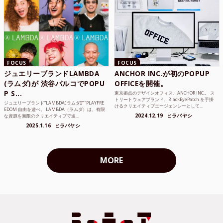
FOCUS
FOCUS
ジュエリーブランドLAMBDA
ANCHOR INC.が初のPOPUP
(ラムダ)が 渋谷パルコでPOPU
OFFICEを開催。
P S...
東京拠点のデザインオフィス、ANCHOR INC.。 ス
トリートウェアブランド、BlackEyePatch を手掛
ジュエリーブランド“LAMBDA( ラムダ))” “PLAYFRE
けるクリエイティブエージェンシーとして...
EDOM 自由を遊べ。 LAMBDA（ラムダ）は、有限
2024.12.19
ヒラバヤシ
な資源を無限のクリエイティブで追...
2025.1.16
ヒラバヤシ
MORE