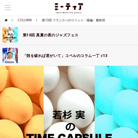
COLUMN
第13回 フランスへのリベンジ〈後編〉最終回
第10回 真夏の夜のジャズフェス
「殻を破れば君がいて」コペルのコラム一丁 ♯13