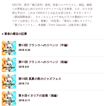
6月27日、新刊『裏口音学』発売。音楽ジャーナリスト。雑誌、書籍
への寄稿をはじめＣＤのライナーノーツなどを執筆。ＣＤ、ＤＶＤ企
画も手がけ、これまで200タイトル以上を送り出す。ＲＡＤＩＯーｉ
（愛知国際放送）、ＳｈｉｂｕｙａーＦＭなどラジオ番組のパーソナ
リティも担当していた。著書に『渋谷系』『東京レコ屋ヒストリー』
『裏ブルーノート』。本連載〈Time Capsule〉は毎月末に更新。
● 著者の最近の記事
第12回 フランスへのリベンジ〈中編〉
2018.9.26
第11回 フランスへのリベンジ〈前編〉
2018.8.8
第10回 真夏の夜のジャズフェス
2018.7.9
第９回イタリアの追憶〈後編〉
2018.6.11