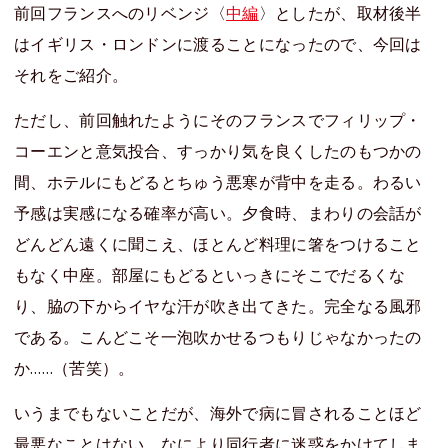
前回フランスへのリベンジ〈
中編
〉としたが、取材後半
はイギリス・ロンドンに渡ることになったので、今回は
それをご紹介。
ただし、前回触れたようにそのフランスでフィリップ・
コーエンと意気投合、すっかり気を良くしたのもつかの
間、ホテルにもどるとちゅう悪寒が背中を走る。わるい
予感は実感になる確率が高い。夕食時、まわりの会話が
どんどん遠くに聞こえ、ほとんど料理に箸をつけること
もなく中座。部屋にもどるといっきにそこでだるくな
り、脇の下からイヤな汗が吹き出てきた。完全なる風邪
である。こんどこそ一泡吹かせるつもりじゃなかったの
か……（苦笑）。
いうまでもないことだが、海外で病に冒されることほど
最悪なことはない。なにより同行者に迷惑をかけてしま