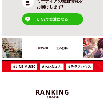
ミーティアの最新情報を
お届けします!
LINEで友達になる
前の記事
次の記事
#LINE MUSIC
#あいみょん
#テラスハウス
#漫
RANKING
人気の記事