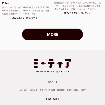
P S...
東京拠点のデザインオフィス、ANCHOR INC.。 ス
トリートウェアブランド、BlackEyePatch を手掛
ジュエリーブランド“LAMBDA( ラムダ))” “PLAYFRE
けるクリエイティブエージェンシーとして...
EDOM 自由を遊べ。 LAMBDA（ラムダ）は、有限
2024.12.19
ヒラバヤシ
な資源を無限のクリエイティブで追...
2025.1.16
ヒラバヤシ
MORE
FOCUS
MUSIC
MOVIE
ART/DESIGN
BOOK
FASHION
CITY
FEATURE