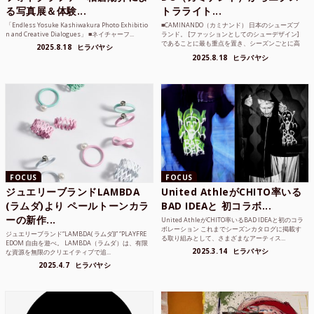
る写真展＆体験...
トラライト...
「Endless Yosuke Kashiwakura Photo Exhibitio
■CAMINANDO（カミナンド） 日本のシューズブ
n and Creative Dialogues」 ■ネイチャーフ...
ランド。 [ファッションとしてのシューデザイン]
であることに最も重点を置き、シーズンごとに高
2025.8.18
ヒラバヤシ
品質な素...
2025.8.18
ヒラバヤシ
FOCUS
FOCUS
ジュエリーブランドLAMBDA
United AthleがCHITO率いる
(ラムダ)より ペールトーンカラ
BAD IDEAと 初コラボ...
ーの新作...
United AthleがCHITO率いるBAD IDEAと初のコラ
ボレーション これまでシーズンカタログに掲載す
ジュエリーブランド“LAMBDA( ラムダ))” “PLAYFRE
る取り組みとして、さまざまなアーティス...
EDOM 自由を遊べ。 LAMBDA（ラムダ）は、有限
2025.3.14
ヒラバヤシ
な資源を無限のクリエイティブで追...
2025.4.7
ヒラバヤシ