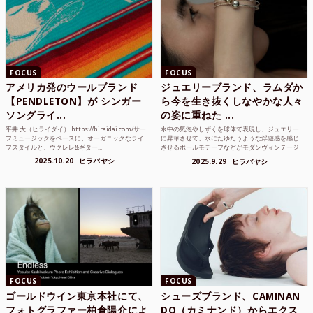
FOCUS
FOCUS
アメリカ発のウールブランド
ジュエリーブランド、ラムダか
【PENDLETON】が シンガー
ら今を生き抜くしなやかな人々
ソングライ...
の姿に重ねた ...
平井 大（ヒライダイ） https://hiraidai.com/サー
水中の気泡やしずくを球体で表現し、ジュエリー
フミュージックをベースに、オーガニックなライ
に昇華させて、水にたゆたうような浮遊感を感じ
フスタイルと、ウクレレ&ギター...
させるボールモチーフなどがモダンヴィンテージ
のような雰囲気も感じ...
2025.10.20
ヒラバヤシ
2025.9.29
ヒラバヤシ
FOCUS
FOCUS
ゴールドウイン東京本社にて、
シューズブランド、CAMINAN
フォトグラファー柏倉陽介によ
DO（カミナンド）からエクス