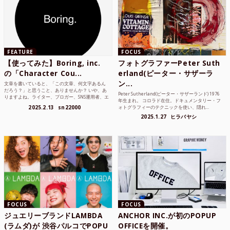
FEATURE
FOCUS
【使ってみた】Boring, inc.
フォトグラファーPeter Suth
の「Character Cou...
erland(ピーター・サザーラ
ン...
文章を書いていると、「この文章、何文字あるん
だろう？」と思うこと、ありませんか？ いや、あ
Peter Sutherland(ピーター・サザーランド) 1976
りますよね。ライター、ブロガー、SNS運用者、エ
年生まれ。 コロラド在住。ドキュメンタリー・フ
ンジニア、学生...
2025.2.13
sn22000
ォトグラフィーのテクニックを使い、隠れ...
2025.1.27
ヒラバヤシ
FOCUS
FOCUS
ジュエリーブランドLAMBDA
ANCHOR INC.が初のPOPUP
(ラムダ)が 渋谷パルコでPOPU
OFFICEを開催。