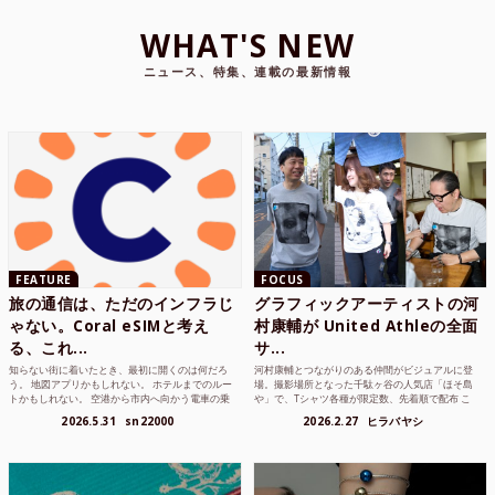
WHAT'S NEW
ニュース、特集、連載の最新情報
FEATURE
FOCUS
旅の通信は、ただのインフラじ
グラフィックアーティストの河
ゃない。Coral eSIMと考え
村康輔が United Athleの全面
る、これ...
サ...
知らない街に着いたとき、最初に開くのは何だろ
河村康輔とつながりのある仲間がビジュアルに登
う。 地図アプリかもしれない。 ホテルまでのルー
場。撮影場所となった千駄ヶ谷の人気店「ほそ島
トかもしれない。 空港から市内へ向かう電車の乗
や」で、Tシャツ各種が限定数、先着順で配布 こ
り方かもしれな...
れまでUnited...
2026.5.31
sn22000
2026.2.27
ヒラバヤシ