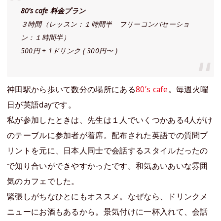
80’s cafe 料金プラン
３時間（レッスン：１時間半 フリーコンバセーショ
ン：１時間半）
500円 + 1ドリンク ( 300円〜 )
神田駅から歩いて数分の場所にある
80’s cafe
。毎週火曜
日が英語dayです。
私が参加したときは、先生は１人でいくつかある4人がけ
のテーブルに参加者が着席。配布された英語での質問プ
リントを元に、日本人同士で会話するスタイルだったの
で知り合いができやすかったです。和気あいあいな雰囲
気のカフェでした。
緊張しがちなひとにもオススメ。なぜなら、ドリンクメ
ニューにお酒もあるから。景気付けに一杯入れて、会話