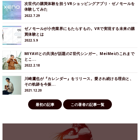
次世代の購買体験を担うVRショッピングアプリ・ゼノモールを
体験してみた
2022.7.29
ゼノモールが小売業界にもたらすもの。VRで実現する未来の購
買体験とは
2022.5.9
MIYAVIとの共演が話題のZ世代シンガー、MeiMeiのこれまで
とこ...
2022.2.18
川崎鷹也が『カレンダー』をリリース。愛され続ける理由と、
その軌跡を今振...
2021.12.20
最初の記事
この著者の記事一覧