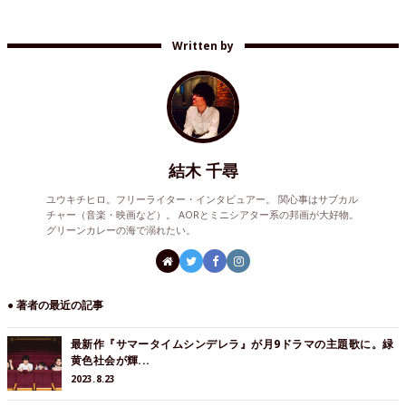
Written by
結木 千尋
ユウキチヒロ。フリーライター・インタビュアー。 関心事はサブカル
チャー（音楽・映画など）。 AORとミニシアター系の邦画が大好物。
グリーンカレーの海で溺れたい。
● 著者の最近の記事
最新作『サマータイムシンデレラ』が月9ドラマの主題歌に。緑
黄色社会が輝...
2023.8.23