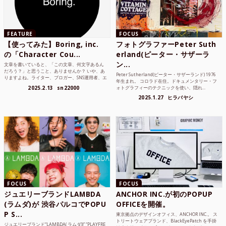
FEATURE
FOCUS
【使ってみた】Boring, inc.
フォトグラファーPeter Suth
の「Character Cou...
erland(ピーター・サザーラ
ン...
文章を書いていると、「この文章、何文字あるん
だろう？」と思うこと、ありませんか？ いや、あ
Peter Sutherland(ピーター・サザーランド) 1976
りますよね。ライター、ブロガー、SNS運用者、エ
年生まれ。 コロラド在住。ドキュメンタリー・フ
ンジニア、学生...
2025.2.13
sn22000
ォトグラフィーのテクニックを使い、隠れ...
2025.1.27
ヒラバヤシ
FOCUS
FOCUS
ジュエリーブランドLAMBDA
ANCHOR INC.が初のPOPUP
(ラムダ)が 渋谷パルコでPOPU
OFFICEを開催。
P S...
東京拠点のデザインオフィス、ANCHOR INC.。 ス
トリートウェアブランド、BlackEyePatch を手掛
ジュエリーブランド“LAMBDA( ラムダ))” “PLAYFRE