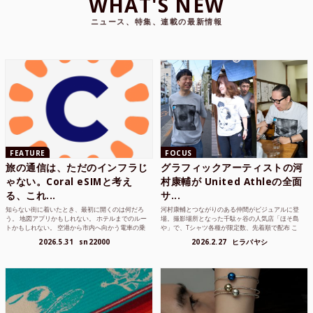
WHAT'S NEW
ニュース、特集、連載の最新情報
FEATURE
FOCUS
旅の通信は、ただのインフラじ
グラフィックアーティストの河
ゃない。Coral eSIMと考え
村康輔が United Athleの全面
る、これ...
サ...
知らない街に着いたとき、最初に開くのは何だろ
河村康輔とつながりのある仲間がビジュアルに登
う。 地図アプリかもしれない。 ホテルまでのルー
場。撮影場所となった千駄ヶ谷の人気店「ほそ島
トかもしれない。 空港から市内へ向かう電車の乗
や」で、Tシャツ各種が限定数、先着順で配布 こ
り方かもしれな...
れまでUnited...
2026.5.31
sn22000
2026.2.27
ヒラバヤシ