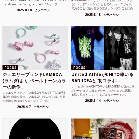
「Endless Yosuke Kashiwakura Photo Exhibitio
■CAMINANDO（カミナンド） 日本のシューズブ
n and Creative Dialogues」 ■ネイチャーフ...
ランド。 [ファッションとしてのシューデザイン]
であることに最も重点を置き、シーズンごとに高
2025.8.18
ヒラバヤシ
品質な素...
2025.8.18
ヒラバヤシ
FOCUS
FOCUS
ジュエリーブランドLAMBDA
United AthleがCHITO率いる
(ラムダ)より ペールトーンカラ
BAD IDEAと 初コラボ...
ーの新作...
United AthleがCHITO率いるBAD IDEAと初のコラ
ボレーション これまでシーズンカタログに掲載す
ジュエリーブランド“LAMBDA( ラムダ))” “PLAYFRE
る取り組みとして、さまざまなアーティス...
EDOM 自由を遊べ。 LAMBDA（ラムダ）は、有限
2025.3.14
ヒラバヤシ
な資源を無限のクリエイティブで追...
2025.4.7
ヒラバヤシ