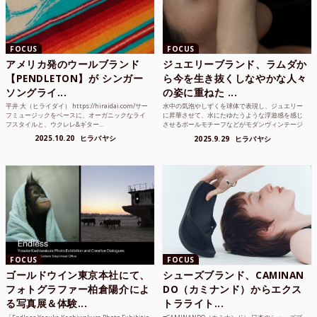
FOCUS
FOCUS
アメリカ発のウールブランド
ジュエリーブランド、ラムダか
【PENDLETON】が シンガー
ら今を生き抜くしなやかな人々
ソングライ...
の姿に重ねた ...
平井 大（ヒライダイ） https://hiraidai.com/サー
水中の気泡やしずくを球体で表現し、ジュエリー
フミュージックをベースに、オーガニックなライ
に昇華させて、水にたゆたうような浮遊感を感じ
フスタイルと、ウクレレ&ギター...
させるボールモチーフなどがモダンヴィンテージ
のような雰囲気も感じ...
2025.10.20
ヒラバヤシ
2025.9.29
ヒラバヤシ
FOCUS
FOCUS
ゴールドウイン東京本社にて、
シューズブランド、CAMINAN
フォトグラファー柏倉陽介によ
DO（カミナンド）からエクス
る写真展＆体験...
トラライト...