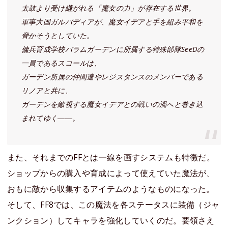
太鼓より受け継がれる「魔女の力」が存在する世界。
軍事大国ガルバディアが、魔女イデアと手を組み平和を
脅かそうとしていた。
傭兵育成学校バラムガーデンに所属する特殊部隊SeeDの
一員であるスコールは、
ガーデン所属の仲間達やレジスタンスのメンバーである
リノアと共に、
ガーデンを敵視する魔女イデアとの戦いの渦へと巻き込
まれてゆく――。
また、それまでのFFとは一線を画すシステムも特徴だ。
ショップからの購入や育成によって使えていた魔法が、
おもに敵から収集するアイテムのようなものになった。
そして、FF8では、この魔法を各ステータスに装備（ジャ
ンクション）してキャラを強化していくのだ。要領さえ