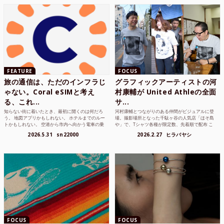
FEATURE
FOCUS
旅の通信は、ただのインフラじ
グラフィックアーティストの河
ゃない。Coral eSIMと考え
村康輔が United Athleの全面
る、これ...
サ...
知らない街に着いたとき、最初に開くのは何だろ
河村康輔とつながりのある仲間がビジュアルに登
う。 地図アプリかもしれない。 ホテルまでのルー
場。撮影場所となった千駄ヶ谷の人気店「ほそ島
トかもしれない。 空港から市内へ向かう電車の乗
や」で、Tシャツ各種が限定数、先着順で配布 こ
り方かもしれな...
れまでUnited...
2026.5.31
sn22000
2026.2.27
ヒラバヤシ
FOCUS
FOCUS