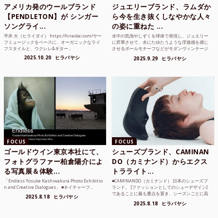
アメリカ発のウールブランド
ジュエリーブランド、ラムダか
【PENDLETON】が シンガー
ら今を生き抜くしなやかな人々
ソングライ...
の姿に重ねた ...
平井 大（ヒライダイ） https://hiraidai.com/サー
水中の気泡やしずくを球体で表現し、ジュエリー
フミュージックをベースに、オーガニックなライ
に昇華させて、水にたゆたうような浮遊感を感じ
フスタイルと、ウクレレ&ギター...
させるボールモチーフなどがモダンヴィンテージ
のような雰囲気も感じ...
2025.10.20
ヒラバヤシ
2025.9.29
ヒラバヤシ
FOCUS
FOCUS
ゴールドウイン東京本社にて、
シューズブランド、CAMINAN
フォトグラファー柏倉陽介によ
DO（カミナンド）からエクス
る写真展＆体験...
トラライト...
「Endless Yosuke Kashiwakura Photo Exhibitio
■CAMINANDO（カミナンド） 日本のシューズブ
n and Creative Dialogues」 ■ネイチャーフ...
ランド。 [ファッションとしてのシューデザイン]
であることに最も重点を置き、シーズンごとに高
2025.8.18
ヒラバヤシ
品質な素...
2025.8.18
ヒラバヤシ