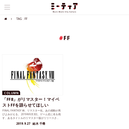
TAG : FF
#
FF
COLUMN
「FF8」がリマスター！マイベ
ストFFを語らせてほしい
FINAL FANTASY Ⅷ、リマスター化。あの感動が再
びよみがえる。 2019年9月3日。ゲーム史に名を残
す、あるタイトルのリマスター版がリリースさ...
2019.9.27
結木 千尋