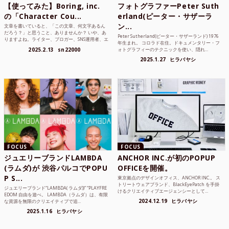
【使ってみた】Boring, inc.
フォトグラファーPeter Suth
の「Character Cou...
erland(ピーター・サザーラ
ン...
文章を書いていると、「この文章、何文字あるん
だろう？」と思うこと、ありませんか？ いや、あ
Peter Sutherland(ピーター・サザーランド) 1976
りますよね。ライター、ブロガー、SNS運用者、エ
年生まれ。 コロラド在住。ドキュメンタリー・フ
ンジニア、学生...
2025.2.13
sn22000
ォトグラフィーのテクニックを使い、隠れ...
2025.1.27
ヒラバヤシ
FOCUS
FOCUS
ジュエリーブランドLAMBDA
ANCHOR INC.が初のPOPUP
(ラムダ)が 渋谷パルコでPOPU
OFFICEを開催。
P S...
東京拠点のデザインオフィス、ANCHOR INC.。 ス
トリートウェアブランド、BlackEyePatch を手掛
ジュエリーブランド“LAMBDA( ラムダ))” “PLAYFRE
けるクリエイティブエージェンシーとして...
EDOM 自由を遊べ。 LAMBDA（ラムダ）は、有限
2024.12.19
ヒラバヤシ
な資源を無限のクリエイティブで追...
2025.1.16
ヒラバヤシ