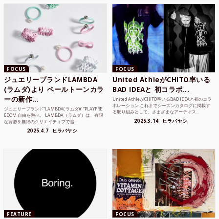
FOCUS
FOCUS
ジュエリーブランドLAMBDA
United AthleがCHITO率いる
(ラムダ)より ペールトーンカラ
BAD IDEAと 初コラボ...
ーの新作...
United AthleがCHITO率いるBAD IDEAと初のコラ
ボレーション これまでシーズンカタログに掲載す
ジュエリーブランド“LAMBDA( ラムダ))” “PLAYFRE
る取り組みとして、さまざまなアーティス...
EDOM 自由を遊べ。 LAMBDA（ラムダ）は、有限
2025.3.14
ヒラバヤシ
な資源を無限のクリエイティブで追...
2025.4.7
ヒラバヤシ
FEATURE
FOCUS