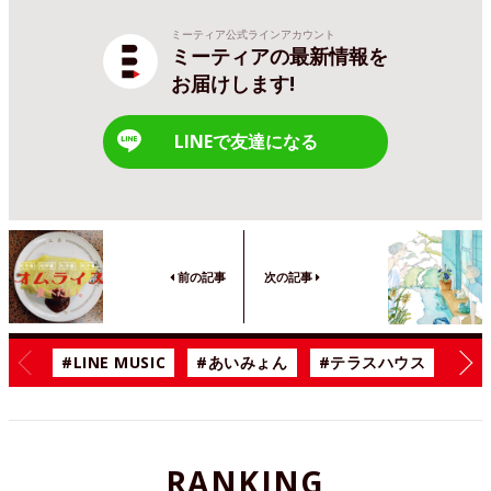
ミーティア公式ラインアカウント
ミーティアの最新情報を
お届けします!
LINEで友達になる
前の記事
次の記事
#LINE MUSIC
#あいみょん
#テラスハウス
#漫
RANKING