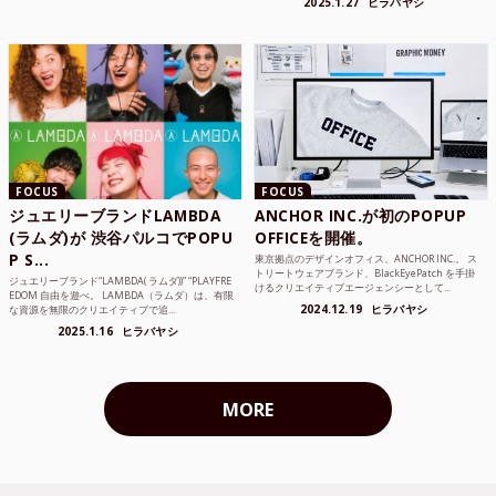
2025.1.27
ヒラバヤシ
FOCUS
FOCUS
ジュエリーブランドLAMBDA
ANCHOR INC.が初のPOPUP
(ラムダ)が 渋谷パルコでPOPU
OFFICEを開催。
P S...
東京拠点のデザインオフィス、ANCHOR INC.。 ス
トリートウェアブランド、BlackEyePatch を手掛
ジュエリーブランド“LAMBDA( ラムダ))” “PLAYFRE
けるクリエイティブエージェンシーとして...
EDOM 自由を遊べ。 LAMBDA（ラムダ）は、有限
2024.12.19
ヒラバヤシ
な資源を無限のクリエイティブで追...
2025.1.16
ヒラバヤシ
MORE