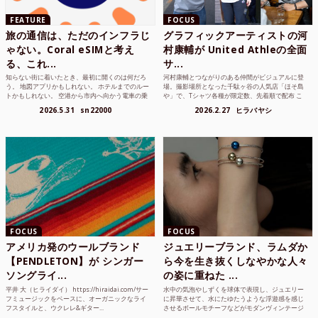
FEATURE
FOCUS
旅の通信は、ただのインフラじ
グラフィックアーティストの河
ゃない。Coral eSIMと考え
村康輔が United Athleの全面
る、これ...
サ...
知らない街に着いたとき、最初に開くのは何だろ
河村康輔とつながりのある仲間がビジュアルに登
う。 地図アプリかもしれない。 ホテルまでのルー
場。撮影場所となった千駄ヶ谷の人気店「ほそ島
トかもしれない。 空港から市内へ向かう電車の乗
や」で、Tシャツ各種が限定数、先着順で配布 こ
り方かもしれな...
れまでUnited...
2026.5.31
sn22000
2026.2.27
ヒラバヤシ
FOCUS
FOCUS
アメリカ発のウールブランド
ジュエリーブランド、ラムダか
【PENDLETON】が シンガー
ら今を生き抜くしなやかな人々
ソングライ...
の姿に重ねた ...
平井 大（ヒライダイ） https://hiraidai.com/サー
水中の気泡やしずくを球体で表現し、ジュエリー
フミュージックをベースに、オーガニックなライ
に昇華させて、水にたゆたうような浮遊感を感じ
フスタイルと、ウクレレ&ギター...
させるボールモチーフなどがモダンヴィンテージ
のような雰囲気も感じ...