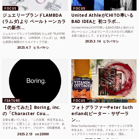
FOCUS
FOCUS
ジュエリーブランドLAMBDA
United AthleがCHITO率いる
(ラムダ)より ペールトーンカラ
BAD IDEAと 初コラボ...
ーの新作...
United AthleがCHITO率いるBAD IDEAと初のコラ
ボレーション これまでシーズンカタログに掲載す
ジュエリーブランド“LAMBDA( ラムダ))” “PLAYFRE
る取り組みとして、さまざまなアーティス...
EDOM 自由を遊べ。 LAMBDA（ラムダ）は、有限
2025.3.14
ヒラバヤシ
な資源を無限のクリエイティブで追...
2025.4.7
ヒラバヤシ
FEATURE
FOCUS
【使ってみた】Boring, inc.
フォトグラファーPeter Suth
の「Character Cou...
erland(ピーター・サザーラ
ン...
文章を書いていると、「この文章、何文字あるん
だろう？」と思うこと、ありませんか？ いや、あ
Peter Sutherland(ピーター・サザーランド) 1976
りますよね。ライター、ブロガー、SNS運用者、エ
年生まれ。 コロラド在住。ドキュメンタリー・フ
ンジニア、学生...
2025.2.13
sn22000
ォトグラフィーのテクニックを使い、隠れ...