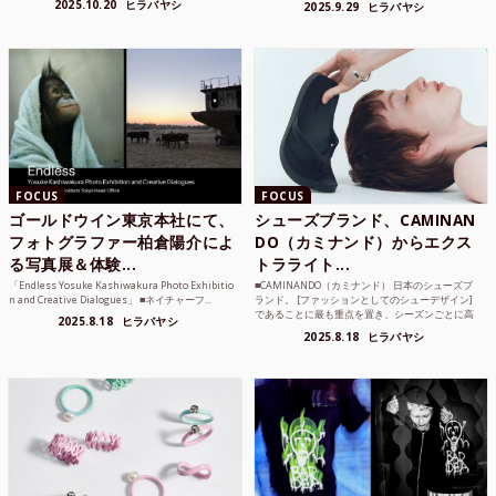
2025.10.20
ヒラバヤシ
2025.9.29
ヒラバヤシ
FOCUS
FOCUS
ゴールドウイン東京本社にて、
シューズブランド、CAMINAN
フォトグラファー柏倉陽介によ
DO（カミナンド）からエクス
る写真展＆体験...
トラライト...
「Endless Yosuke Kashiwakura Photo Exhibitio
■CAMINANDO（カミナンド） 日本のシューズブ
n and Creative Dialogues」 ■ネイチャーフ...
ランド。 [ファッションとしてのシューデザイン]
であることに最も重点を置き、シーズンごとに高
2025.8.18
ヒラバヤシ
品質な素...
2025.8.18
ヒラバヤシ