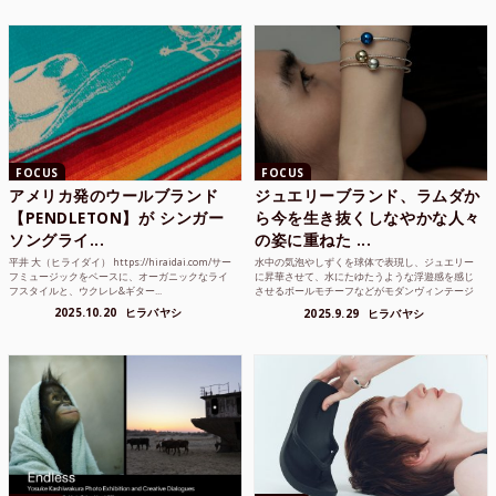
FOCUS
FOCUS
アメリカ発のウールブランド
ジュエリーブランド、ラムダか
【PENDLETON】が シンガー
ら今を生き抜くしなやかな人々
ソングライ...
の姿に重ねた ...
平井 大（ヒライダイ） https://hiraidai.com/サー
水中の気泡やしずくを球体で表現し、ジュエリー
フミュージックをベースに、オーガニックなライ
に昇華させて、水にたゆたうような浮遊感を感じ
フスタイルと、ウクレレ&ギター...
させるボールモチーフなどがモダンヴィンテージ
のような雰囲気も感じ...
2025.10.20
ヒラバヤシ
2025.9.29
ヒラバヤシ