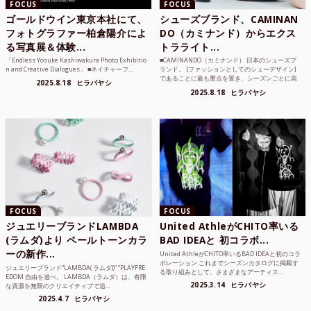
FOCUS
FOCUS
ゴールドウイン東京本社にて、
シューズブランド、CAMINAN
フォトグラファー柏倉陽介によ
DO（カミナンド）からエクス
る写真展＆体験...
トラライト...
「Endless Yosuke Kashiwakura Photo Exhibitio
■CAMINANDO（カミナンド） 日本のシューズブ
n and Creative Dialogues」 ■ネイチャーフ...
ランド。 [ファッションとしてのシューデザイン]
であることに最も重点を置き、シーズンごとに高
2025.8.18
ヒラバヤシ
品質な素...
2025.8.18
ヒラバヤシ
FOCUS
FOCUS
ジュエリーブランドLAMBDA
United AthleがCHITO率いる
(ラムダ)より ペールトーンカラ
BAD IDEAと 初コラボ...
ーの新作...
United AthleがCHITO率いるBAD IDEAと初のコラ
ボレーション これまでシーズンカタログに掲載す
ジュエリーブランド“LAMBDA( ラムダ))” “PLAYFRE
る取り組みとして、さまざまなアーティス...
EDOM 自由を遊べ。 LAMBDA（ラムダ）は、有限
2025.3.14
ヒラバヤシ
な資源を無限のクリエイティブで追...
2025.4.7
ヒラバヤシ