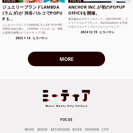
FOCUS
FOCUS
ジュエリーブランドLAMBDA
ANCHOR INC.が初のPOPUP
(ラムダ)が 渋谷パルコでPOPU
OFFICEを開催。
P S...
東京拠点のデザインオフィス、ANCHOR INC.。 ス
トリートウェアブランド、BlackEyePatch を手掛
ジュエリーブランド“LAMBDA( ラムダ))” “PLAYFRE
けるクリエイティブエージェンシーとして...
EDOM 自由を遊べ。 LAMBDA（ラムダ）は、有限
2024.12.19
ヒラバヤシ
な資源を無限のクリエイティブで追...
2025.1.16
ヒラバヤシ
MORE
FOCUS
MUSIC
MOVIE
ART/DESIGN
BOOK
FASHION
CITY