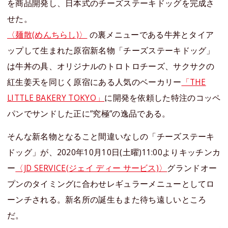
を商品開発し、⽇本式のチーズステーキドッグを完成さ
せた。
〈麺散(めんちらし)〉
の裏メニューである⽜丼とタイア
ップして⽣まれた原宿新名物「チーズステーキドッグ」
は⽜丼の具、オリジナルのトロトロチーズ、サクサクの
紅⽣姜天を同じく原宿にある⼈気のベーカリー
「THE
LITTLE BAKERY TOKYO」
に開発を依頼した特注のコッペ
パンでサンドした正に”究極”の逸品である。
そんな新名物となること間違いなしの「チーズステーキ
ドッグ」が、2020年10⽉10⽇(⼟曜)11:00よりキッチンカ
ー
〈JD SERVICE(ジェイ ディー サービス)〉
グランドオー
プンのタイミングに合わせレギュラーメニューとしてロ
ーンチされる。新名所の誕生もまた待ち遠しいところ
だ。