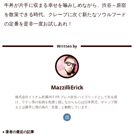
牛丼が片手に収まる幸せを噛みしめながら、渋谷～原宿
を散策できる時代。クレープに次ぐ新たなソウルフード
の定番を是非一度お試しあれ！
Written by
MazzilliErick
株式会社イトナム所属/KIT PR プレス担当 ハイブリッドとして生を授
け、ラテン系の名残を色濃く残しながらも心は日本男児。ギャップ萌
えとは勝手に僕の為の「言葉」と解釈しています。
● 著者の最近の記事