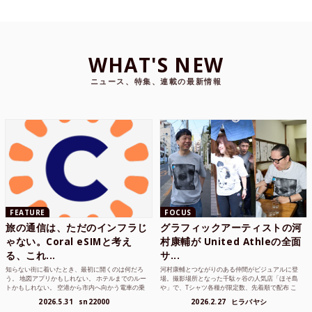
WHAT'S NEW
ニュース、特集、連載の最新情報
FEATURE
FOCUS
旅の通信は、ただのインフラじ
グラフィックアーティストの河
ゃない。Coral eSIMと考え
村康輔が United Athleの全面
る、これ...
サ...
知らない街に着いたとき、最初に開くのは何だろ
河村康輔とつながりのある仲間がビジュアルに登
う。 地図アプリかもしれない。 ホテルまでのルー
場。撮影場所となった千駄ヶ谷の人気店「ほそ島
トかもしれない。 空港から市内へ向かう電車の乗
や」で、Tシャツ各種が限定数、先着順で配布 こ
り方かもしれな...
れまでUnited...
2026.5.31
sn22000
2026.2.27
ヒラバヤシ