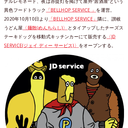
ナルレモネード、夜は⾚提灯を掲げて屋外“居酒屋”という
異⾊フードトラック
「BELLHOP SERVICE 」
を運営。
2020年10⽉10⽇より
「BELLHOP SERVICE」
隣に、讃岐
うどん屋
〈麺散(めんちらし)〉
とタイアップしたチーズス
テーキドッグを移動式キッチンカーにて販売する
〈JD
SERVICE(ジェイ ディー サービス)〉
をオープンする。