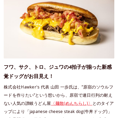
フワ、サク、トロ、ジュワの4拍⼦が揃った新感
覚ドッグがお目見え！
株式会社Hawkerʻs 代表 ⼭⽥ ⼀歩氏は、”原宿のソウルフ
ードを作りたい”という想いから、原宿で連⽇⾏列の耐え
ない⼈気の讃岐うどん屋
〈麺散(めんちらし)〉
とのタイア
ップにより「japanese cheese steak dog(⽜丼ドッグ)」