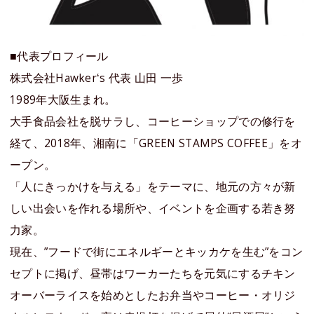
■代表プロフィール
株式会社Hawkerʻs 代表 ⼭⽥ ⼀歩
1989年⼤阪⽣まれ。
⼤⼿⾷品会社を脱サラし、コーヒーショップでの修⾏を
経て、2018年、湘南に「GREEN STAMPS COFFEE」をオ
ープン。
「⼈にきっかけを与える」をテーマに、地元の⽅々が新
しい出会いを作れる場所や、イベントを企画する若き努
⼒家。
現在、”フードで街にエネルギーとキッカケを⽣む”をコン
セプトに掲げ、昼帯はワーカーたちを元気にするチキン
オーバーライスを始めとしたお弁当やコーヒー・オリジ