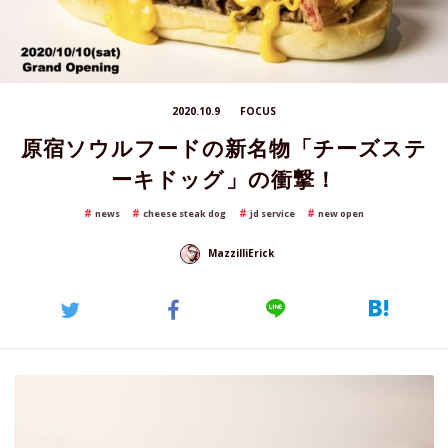
2020.10.9
FOCUS
原宿ソウルフードの新名物「チーズステ
ーキドッグ」の衝撃！
news
cheese steak dog
jd service
new open
MazzilliErick