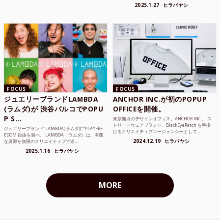
2025.1.27
ヒラバヤシ
FOCUS
FOCUS
ジュエリーブランドLAMBDA
ANCHOR INC.が初のPOPUP
(ラムダ)が 渋谷パルコでPOPU
OFFICEを開催。
P S...
東京拠点のデザインオフィス、ANCHOR INC.。 ス
トリートウェアブランド、BlackEyePatch を手掛
ジュエリーブランド“LAMBDA( ラムダ))” “PLAYFRE
けるクリエイティブエージェンシーとして...
EDOM 自由を遊べ。 LAMBDA（ラムダ）は、有限
2024.12.19
ヒラバヤシ
な資源を無限のクリエイティブで追...
2025.1.16
ヒラバヤシ
MORE