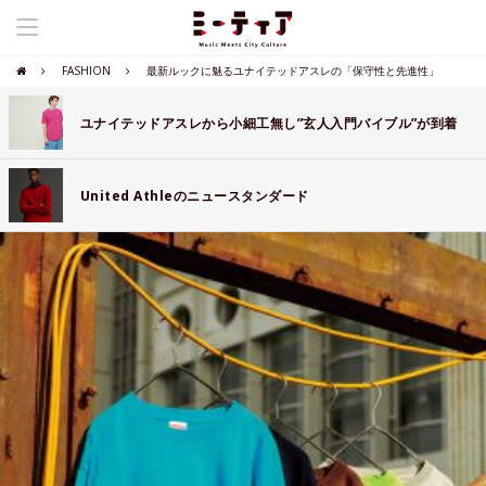
FASHION
最新ルックに魅るユナイテッドアスレの「保守性と先進性」
ユナイテッドアスレから小細工無し”玄人入門バイブル”が到着
United Athleのニュースタンダード