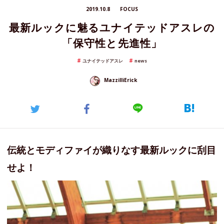
2019.10.8
FOCUS
最新ルックに魅るユナイテッドアスレの
「保守性と先進性」
ユナイテッドアスレ
news
MazzilliErick
伝統とモディファイが織りなす最新ルックに刮目
せよ！