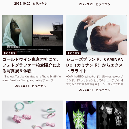
のような雰囲気も感じ...
2025.10.20
ヒラバヤシ
2025.9.29
ヒラバヤシ
FOCUS
FOCUS
ゴールドウイン東京本社にて、
シューズブランド、CAMINAN
フォトグラファー柏倉陽介によ
DO（カミナンド）からエクス
る写真展＆体験...
トラライト...
「Endless Yosuke Kashiwakura Photo Exhibitio
■CAMINANDO（カミナンド） 日本のシューズブ
n and Creative Dialogues」 ■ネイチャーフ...
ランド。 [ファッションとしてのシューデザイン]
であることに最も重点を置き、シーズンごとに高
2025.8.18
ヒラバヤシ
品質な素...
2025.8.18
ヒラバヤシ