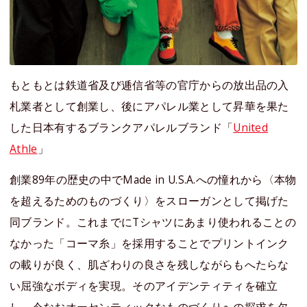
もともとは鉄道省及び逓信省等の官庁からの放出品の入
札業者として創業し、後にアパレル業として昇華を果た
した日本有するブランクアパレルブランド「
United
Athle
」
創業89年の歴史の中でMade in U.S.A.への憧れから〈本物
を超えるためのものづくり〉をスローガンとして掲げた
同ブランド。これまでにTシャツにあまり使われることの
なかった「コーマ糸」を採用することでプリントインク
の載りが良く、肌ざわりの良さを残しながらもへたらな
い屈強なボディを実現。そのアイデンティティを確立