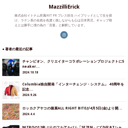
MazzilliErick
株式会社イトナム所属/KIT PR プレス担当 ハイブリッドとして生を授
け、ラテン系の名残を色濃く残しながらも心は日本男児。ギャップ萌
えとは勝手に僕の為の「言葉」と解釈しています。
● 著者の最近の記事
チャンピオン、クリエイターコラボレーションプロジェクトにS
neaker...
2024.10.18
Columbia独自開発「インターチェンジ・システム」 40周年を
記念...
2024.9.26
ロッカクアヤコの個展ALL RIGHT BITEが4月5日(金)より開...
2024.4.4
NITROの12年ぶりのフルアルバム「SE7EN」にCD付きTシャ