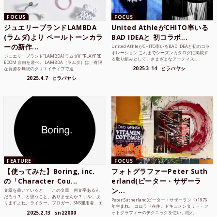
FOCUS
FOCUS
ジュエリーブランドLAMBDA
United AthleがCHITO率いる
(ラムダ)より ペールトーンカラ
BAD IDEAと 初コラボ...
ーの新作...
United AthleがCHITO率いるBAD IDEAと初のコラ
ボレーション これまでシーズンカタログに掲載す
ジュエリーブランド“LAMBDA( ラムダ))” “PLAYFRE
る取り組みとして、さまざまなアーティス...
EDOM 自由を遊べ。 LAMBDA（ラムダ）は、有限
2025.3.14
ヒラバヤシ
な資源を無限のクリエイティブで追...
2025.4.7
ヒラバヤシ
FEATURE
FOCUS
【使ってみた】Boring, inc.
フォトグラファーPeter Suth
の「Character Cou...
erland(ピーター・サザーラ
ン...
文章を書いていると、「この文章、何文字あるん
だろう？」と思うこと、ありませんか？ いや、あ
Peter Sutherland(ピーター・サザーランド) 1976
りますよね。ライター、ブロガー、SNS運用者、エ
年生まれ。 コロラド在住。ドキュメンタリー・フ
ンジニア、学生...
2025.2.13
sn22000
ォトグラフィーのテクニックを使い、隠れ...