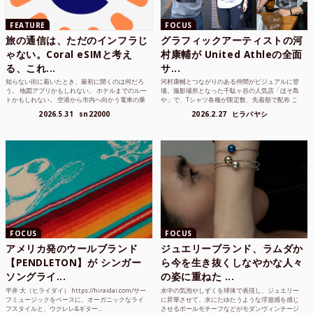
FEATURE
FOCUS
旅の通信は、ただのインフラじ
グラフィックアーティストの河
ゃない。Coral eSIMと考え
村康輔が United Athleの全面
る、これ...
サ...
知らない街に着いたとき、最初に開くのは何だろ
河村康輔とつながりのある仲間がビジュアルに登
う。 地図アプリかもしれない。 ホテルまでのルー
場。撮影場所となった千駄ヶ谷の人気店「ほそ島
トかもしれない。 空港から市内へ向かう電車の乗
や」で、Tシャツ各種が限定数、先着順で配布 こ
り方かもしれな...
れまでUnited...
2026.5.31
sn22000
2026.2.27
ヒラバヤシ
FOCUS
FOCUS
アメリカ発のウールブランド
ジュエリーブランド、ラムダか
【PENDLETON】が シンガー
ら今を生き抜くしなやかな人々
ソングライ...
の姿に重ねた ...
平井 大（ヒライダイ） https://hiraidai.com/サー
水中の気泡やしずくを球体で表現し、ジュエリー
フミュージックをベースに、オーガニックなライ
に昇華させて、水にたゆたうような浮遊感を感じ
フスタイルと、ウクレレ&ギター...
させるボールモチーフなどがモダンヴィンテージ