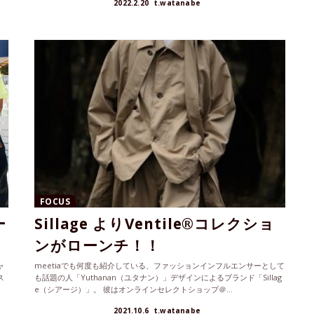
2022.2.20
t.watanabe
FOCUS
ー
Sillage よりVentile®コレクショ
ンがローンチ！！
ャ
meetiaでも何度も紹介している、ファッションインフルエンサーとして
ス
も話題の人「Yuthanan（ユタナン）」デザインによるブランド「Sillag
.
e（シアージ）」。 彼はオンラインセレクトショップ＠...
2021.10.6
t.watanabe