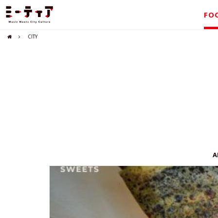
FO
CITY
A