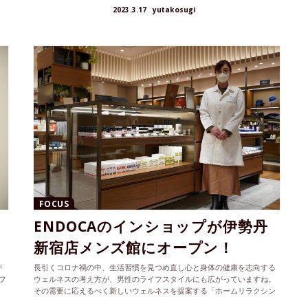
2023.3.17
yutakosugi
FOCUS
ENDOCAのインショップが伊勢丹
新宿店メンズ館にオープン！
が
長引くコロナ禍の中、生活習慣を見つめ直し心と身体の健康を志向する
フ
ウェルネスの考え方が、男性のライフスタイルにも広がっていますね。
その需要に応えるべく新しいウェルネスを提案する「ホームリラクシン
グコー...