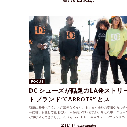
2022.5.6
AokiMakiya
FOCUS
DC シューズが話題のLA発ストリ
トブランド”CARROTS” とス...
簡単に海外へ行くことが出来なくなり、ますます海外の空気やカルチ
ーに思いを馳せて止まない日々が続いていますが、そんな中、ニュー
が飛び込んできました。それもfrom L.A.！ 今回スケートブランドの..
2022.1.14
t.watanabe