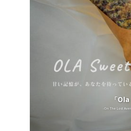
「Ol
-On The Lo