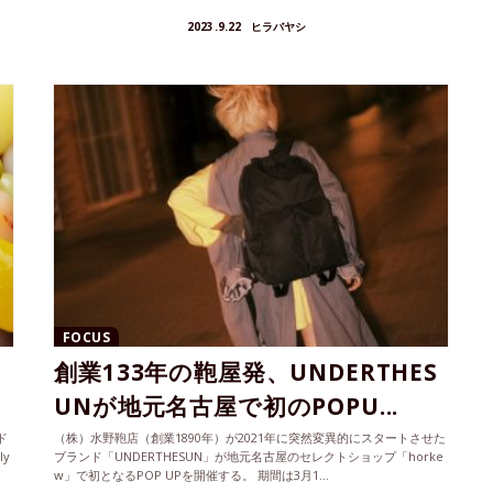
2023.9.22
ヒラバヤシ
FOCUS
創業133年の鞄屋発、UNDERTHES
UNが地元名古屋で初のPOPU...
ド
（株）水野鞄店（創業1890年）が2021年に突然変異的にスタートさせた
ly
ブランド「UNDERTHESUN」が地元名古屋のセレクトショップ「horke
w」で初となるPOP UPを開催する。 期間は3月1...