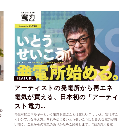
FEATURE
ド
アーティストの発電所から再エネ
電気が買える、日本初の「アーティ
スト電力...
心
再生可能エネルギーという電気を選ぶことは難しい？ いいえ、実はすご
る
くシンプルな考え方。それを伝えるいとうせいこう氏とみんな電力が思
い描く、これからの電気のありかたをご紹介します。 “顔の見える電
力”を...