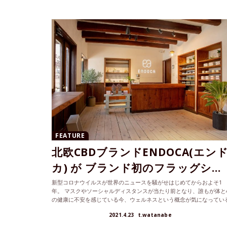
FEATURE
北欧CBDブランドENDOCA(エン
カ) が ブランド初のフラッグシ...
新型コロナウイルスが世界のニュースを騒がせはじめてからおよそ1
年。 マスクやソーシャルディスタンスが当たり前となり、誰もが体と
の健康に不安を感じている今、ウェルネスという概念が気になってい
方も多い...
2021.4.23
t.watanabe