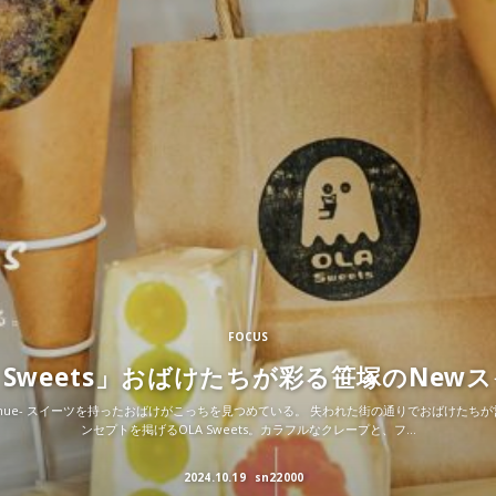
FOCUS
a Sweets」おばけたちが彩る笹塚のNew
st Avenue- スイーツを持ったおばけがこっちを見つめている。 失われた街の通りでおばけた
ンセプトを掲げるOLA Sweets。カラフルなクレープと、フ...
2024.10.19
sn22000