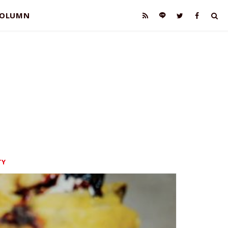
OLUMN
TY