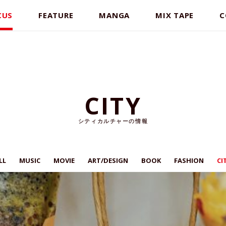
CUS
FEATURE
MANGA
MIX TAPE
C
CITY
シティカルチャーの情報
LL
MUSIC
MOVIE
ART/DESIGN
BOOK
FASHION
CI