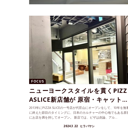
FOCUS
ニューヨークスタイルを貫くPIZZ
ASLICE新店舗が 原宿・キャット...
2013年にPIZZA SLICEの一号店が代官山にオープンをして、10年を無
に終えた節目のタイミングに、日本のカルチャーの中心地でもある原
にお店を満を持してオープン。 新店では、ピザは勿論、アル...
2024.3.22
ヒラバヤシ