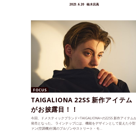
2023.6.20
柚木呂高
FOCUS
TAIGALIONA 22SS 新作アイテム
がお披露目！！
今回、ドメスティックブランド<TAIGALIONA>の22SS 新作アイテム
発売となった。 ラインナップには、機能をデザインとして捉えた小型
ァン(空調機)付属のブルゾンやストリート・モ...