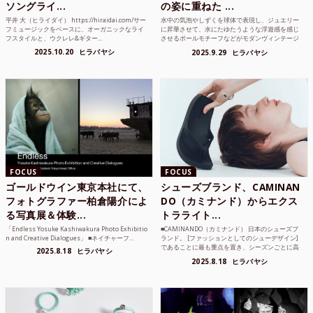
ソングライ...
の姿に重ねた ...
平井 大（ヒライダイ） https://hiraidai.com/サー
水中の気泡やしずくを球体で表現し、ジュエリー
フミュージックをベースに、オーガニックなライ
に昇華させて、水にたゆたうような浮遊感を感じ
フスタイルと、ウクレレ&ギター...
させるボールモチーフなどがモダンヴィンテージ
のような雰囲気も感じ...
2025.10.20
ヒラバヤシ
2025.9.29
ヒラバヤシ
FOCUS
FOCUS
ゴールドウイン東京本社にて、
シューズブランド、CAMINAN
フォトグラファー柏倉陽介によ
DO（カミナンド）からエクス
る写真展＆体験...
トラライト...
「Endless Yosuke Kashiwakura Photo Exhibitio
■CAMINANDO（カミナンド） 日本のシューズブ
n and Creative Dialogues」 ■ネイチャーフ...
ランド。 [ファッションとしてのシューデザイン]
であることに最も重点を置き、シーズンごとに高
2025.8.18
ヒラバヤシ
品質な素...
2025.8.18
ヒラバヤシ