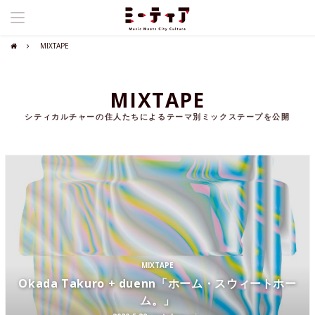
MIXTAPE
MIXTAPE
シティカルチャーの住人たちによるテーマ別ミックステープを公開
MIXTAPE
Okada Takuro + duenn「ホーム・スウィートホー
ム。」