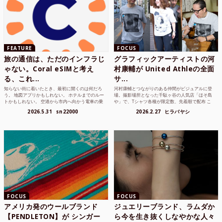
FEATURE
FOCUS
旅の通信は、ただのインフラじ
グラフィックアーティストの河
ゃない。Coral eSIMと考え
村康輔が United Athleの全面
る、これ...
サ...
知らない街に着いたとき、最初に開くのは何だろ
河村康輔とつながりのある仲間がビジュアルに登
う。 地図アプリかもしれない。 ホテルまでのルー
場。撮影場所となった千駄ヶ谷の人気店「ほそ島
トかもしれない。 空港から市内へ向かう電車の乗
や」で、Tシャツ各種が限定数、先着順で配布 こ
り方かもしれな...
れまでUnited...
2026.5.31
sn22000
2026.2.27
ヒラバヤシ
FOCUS
FOCUS
アメリカ発のウールブランド
ジュエリーブランド、ラムダか
【PENDLETON】が シンガー
ら今を生き抜くしなやかな人々