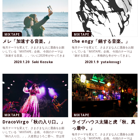
MIXTAPE
MIXTAPE
メレ「加速する音楽。」
the engy「鍋する音楽。」
毎月テーマを変えて、さまざまな人に選曲をお願
毎月テーマを変えて、さまざまな人に選曲をお願
いしている「MIXTAPE」企画。 今回のテーマは
いしている「MIXTAPE」企画。 今回のテーマは
「加速する音楽。」。ついに2020年がやってきま
「鍋する音楽。」。本格的な冬がやってきまし
した。ネガ...
た。寒い時はぬく...
2020.1.20
Saki Kozuka
2020.1.9
yutakosugi
MIXTAPE
MIXTAPE
DracoVirgo「秋の入り口。」
ライブハウス太陽と虎「秋、真
っ最中。」
毎月テーマを変えて、さまざまな人に選曲をお願
いしている「MIXTAPE」企画。 今回のテーマは
毎月テーマを変えて、さまざまな人に選曲をお願
「秋の入り口。」。入道雲はうろこ雲へ、空は澄
いしている「MIXTAPE」企画。 今回のテーマは