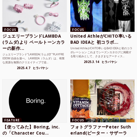
FOCUS
FOCUS
ジュエリーブランドLAMBDA
United AthleがCHITO率いる
(ラムダ)より ペールトーンカラ
BAD IDEAと 初コラボ...
ーの新作...
United AthleがCHITO率いるBAD IDEAと初のコラ
ボレーション これまでシーズンカタログに掲載す
ジュエリーブランド“LAMBDA( ラムダ))” “PLAYFRE
る取り組みとして、さまざまなアーティス...
EDOM 自由を遊べ。 LAMBDA（ラムダ）は、有限
2025.3.14
ヒラバヤシ
な資源を無限のクリエイティブで追...
2025.4.7
ヒラバヤシ
FEATURE
FOCUS
【使ってみた】Boring, inc.
フォトグラファーPeter Suth
の「Character Cou...
erland(ピーター・サザーラ