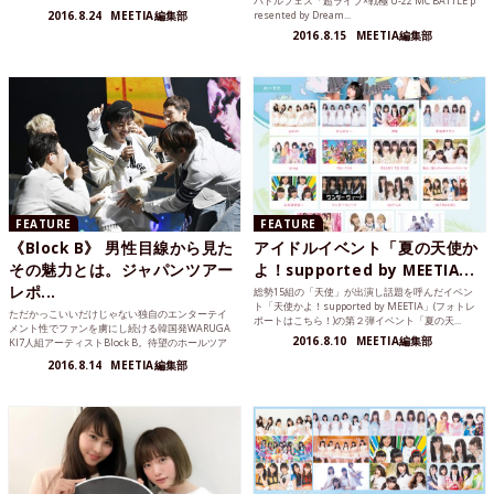
バトルフェス「超ライブ×戦極 U-22 MC BATTLE p
ンタル「...
2016.8.24
MEETIA編集部
resented by Dream...
2016.8.15
MEETIA編集部
FEATURE
FEATURE
《Block B》 男性目線から見た
アイドルイベント「夏の天使か
その魅力とは。ジャパンツアー
よ！supported by MEETIA...
レポ...
総勢15組の「天使」が出演し話題を呼んだイベン
ト「天使かよ！supported by MEETIA」(フォトレ
ただかっこいいだけじゃない独自のエンターテイ
ポートはこちら！)の第２弾イベント「夏の天...
メント性でファンを虜にし続ける韓国発WARUGA
2016.8.10
MEETIA編集部
KI7人組アーティストBlock B。待望のホールツア
ーが7...
2016.8.14
MEETIA編集部