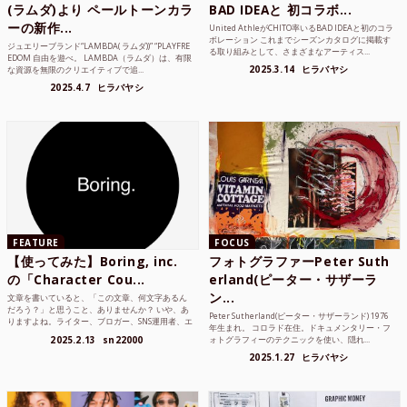
(ラムダ)より ペールトーンカラ
BAD IDEAと 初コラボ...
ーの新作...
United AthleがCHITO率いるBAD IDEAと初のコラ
ボレーション これまでシーズンカタログに掲載す
ジュエリーブランド“LAMBDA( ラムダ))” “PLAYFRE
る取り組みとして、さまざまなアーティス...
EDOM 自由を遊べ。 LAMBDA（ラムダ）は、有限
2025.3.14
ヒラバヤシ
な資源を無限のクリエイティブで追...
2025.4.7
ヒラバヤシ
FEATURE
FOCUS
【使ってみた】Boring, inc.
フォトグラファーPeter Suth
の「Character Cou...
erland(ピーター・サザーラ
ン...
文章を書いていると、「この文章、何文字あるん
だろう？」と思うこと、ありませんか？ いや、あ
Peter Sutherland(ピーター・サザーランド) 1976
りますよね。ライター、ブロガー、SNS運用者、エ
年生まれ。 コロラド在住。ドキュメンタリー・フ
ンジニア、学生...
2025.2.13
sn22000
ォトグラフィーのテクニックを使い、隠れ...
2025.1.27
ヒラバヤシ