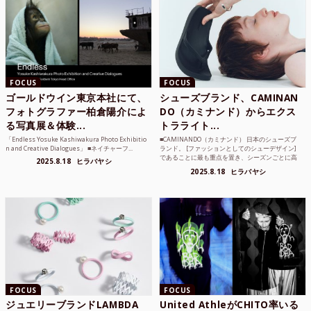
FOCUS
FOCUS
ゴールドウイン東京本社にて、
シューズブランド、CAMINAN
フォトグラファー柏倉陽介によ
DO（カミナンド）からエクス
る写真展＆体験...
トラライト...
「Endless Yosuke Kashiwakura Photo Exhibitio
■CAMINANDO（カミナンド） 日本のシューズブ
n and Creative Dialogues」 ■ネイチャーフ...
ランド。 [ファッションとしてのシューデザイン]
であることに最も重点を置き、シーズンごとに高
2025.8.18
ヒラバヤシ
品質な素...
2025.8.18
ヒラバヤシ
FOCUS
FOCUS
ジュエリーブランドLAMBDA
United AthleがCHITO率いる