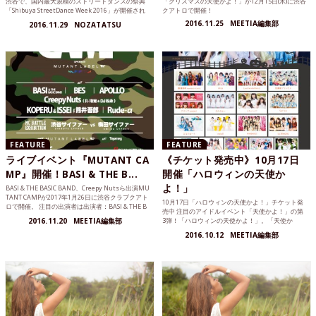
渋谷で、国内最大規模のストリートダンスの祭典
「クリスマスの天使かよ！」が12月15日(木)に渋谷
「Shibuya StreetDance Week 2016」が開催され
クアトロで開催！
た！今回、MEETIAでは20日に代々木公園野外ス
2016.11.25
MEETIA編集部
2016.11.29
NOZATATSU
テージの模様を中心にイベントレポートをお届
け。
FEATURE
FEATURE
ライブイベント『MUTANT CA
《チケット発売中》10月17日
MP』開催！BASI & THE B...
開催「ハロウィンの天使か
よ！」
BASI & THE BASIC BAND、Creepy Nutsら出演MU
TANT CAMPが2017年1月26日に渋谷クラブクアト
10月17日「ハロウィンの天使かよ！」チケット発
ロで開催。 注目の出演者は出演者：BASI & THE B
売中 注目のアイドルイベント「天使かよ！」の第
ASIC BAND / BES / Creepy Nuts (R-指定＆DJ松永) /
2016.11.20
MEETIA編集部
3弾！「ハロウィンの天使かよ！」。「天使か
APOLLO / KOPERU & ISSEI feat. 熊井吾郎 / Rude-α /
よ！」は渋谷クア...
渋谷サイファー vs 梅田サイファー！
2016.10.12
MEETIA編集部