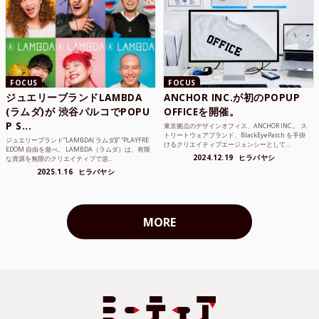
FOCUS
FOCUS
ジュエリーブランドLAMBDA
ANCHOR INC.が初のPOPUP
(ラムダ)が 渋谷パルコでPOPU
OFFICEを開催。
P S...
東京拠点のデザインオフィス、ANCHOR INC.。 ス
トリートウェアブランド、BlackEyePatch を手掛
ジュエリーブランド“LAMBDA( ラムダ))” “PLAYFRE
けるクリエイティブエージェンシーとして...
EDOM 自由を遊べ。 LAMBDA（ラムダ）は、有限
2024.12.19
ヒラバヤシ
な資源を無限のクリエイティブで追...
2025.1.16
ヒラバヤシ
MORE