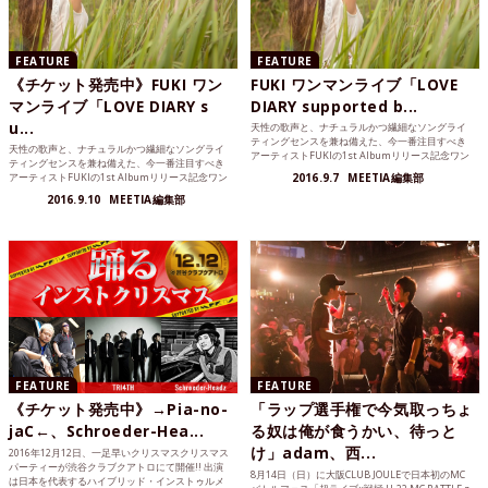
FEATURE
FEATURE
《チケット発売中》FUKI ワン
FUKI ワンマンライブ「LOVE
マンライブ「LOVE DIARY s
DIARY supported b...
u...
天性の歌声と、ナチュラルかつ繊細なソングライ
ティングセンスを兼ね備えた、今一番注目すべき
天性の歌声と、ナチュラルかつ繊細なソングライ
アーティストFUKIの1st Albumリリース記念ワン
ティングセンスを兼ね備えた、今一番注目すべき
マンライ...
アーティストFUKIの1st Albumリリース記念ワン
2016.9.7
MEETIA編集部
マンライ...
2016.9.10
MEETIA編集部
FEATURE
FEATURE
《チケット発売中》→Pia-no-
「ラップ選手権で今気取っちょ
jaC←、Schroeder-Hea...
る奴は俺が食うかい、待っと
け」adam、西...
2016年12月12日、一足早いクリスマスクリスマス
パーティーが渋谷クラブクアトロにて開催!! 出演
8月14日（日）に大阪CLUB JOULEで日本初のMC
は日本を代表するハイブリッド・インストゥルメ