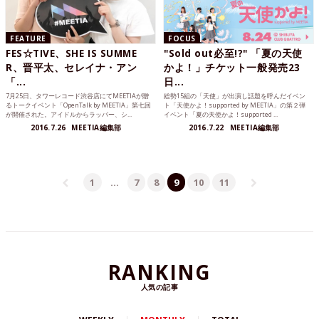
FEATURE
FOCUS
FES☆TIVE、SHE IS SUMME
"Sold out必至!?" 「夏の天使
R、晋平太、セレイナ・アン
かよ！」チケット一般発売23
「...
日...
7月25日、タワーレコード渋谷店にてMEETIAが贈
総勢15組の「天使」が出演し話題を呼んだイベン
るトークイベント「OpenTalk by MEETIA」第七回
ト「天使かよ！supported by MEETIA」の第２弾
が開催された。アイドルからラッパー、シ...
イベント「夏の天使かよ！supported ...
2016.7.26
MEETIA編集部
2016.7.22
MEETIA編集部
1
…
7
8
9
10
11
RANKING
人気の記事