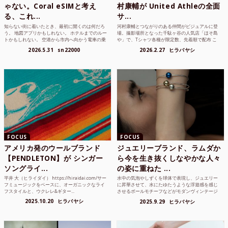
ゃない。Coral eSIMと考え
村康輔が United Athleの全面
る、これ...
サ...
知らない街に着いたとき、最初に開くのは何だろ
河村康輔とつながりのある仲間がビジュアルに登
う。 地図アプリかもしれない。 ホテルまでのルー
場。撮影場所となった千駄ヶ谷の人気店「ほそ島
トかもしれない。 空港から市内へ向かう電車の乗
や」で、Tシャツ各種が限定数、先着順で配布 こ
り方かもしれな...
れまでUnited...
2026.5.31
sn22000
2026.2.27
ヒラバヤシ
FOCUS
FOCUS
アメリカ発のウールブランド
ジュエリーブランド、ラムダか
【PENDLETON】が シンガー
ら今を生き抜くしなやかな人々
ソングライ...
の姿に重ねた ...
平井 大（ヒライダイ） https://hiraidai.com/サー
水中の気泡やしずくを球体で表現し、ジュエリー
フミュージックをベースに、オーガニックなライ
に昇華させて、水にたゆたうような浮遊感を感じ
フスタイルと、ウクレレ&ギター...
させるボールモチーフなどがモダンヴィンテージ
のような雰囲気も感じ...
2025.10.20
ヒラバヤシ
2025.9.29
ヒラバヤシ