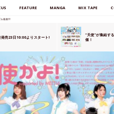
CUS
FEATURE
MANGA
MIX TAPE
C
ル発表!!!
“天使”が集結する
般発売23日10:00よりスタート!
催！