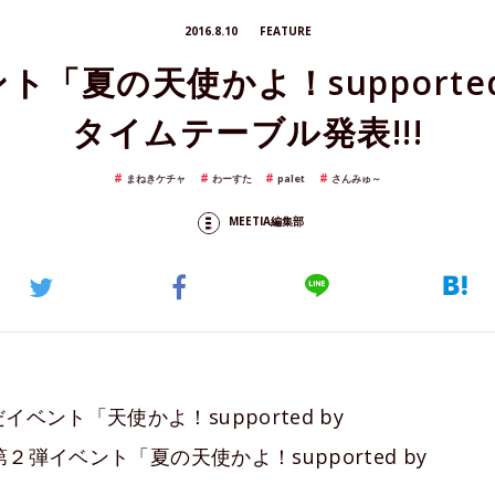
2016.8.10
FEATURE
「夏の天使かよ！supported b
タイムテーブル発表!!!
まねきケチャ
わーすた
palet
さんみゅ～
MEETIA編集部
ント「天使かよ！supported by
第２弾イベント「夏の天使かよ！supported by