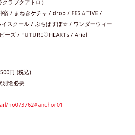
O（渋谷クラブクアトロ）
宿 / まねきケチャ / drop / FES☆TIVE /
チャハイスクール / ぷちぱすぽ☆ / ワンダーウィー
ビーズ / FUTURE♡HEARTs / Ariel
0円 (税込)
代別途必要
tail/no073762#anchor01