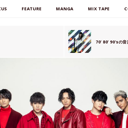
CUS
FEATURE
MANGA
MIX TAPE
C
70’ 80’ 9