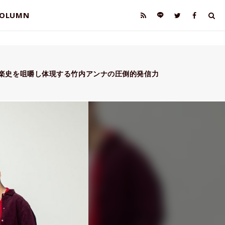
OLUMN
0’sの音楽史を咀嚼し体現する竹内アンナの圧倒的発信力