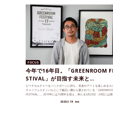
FOCUS
今年で16年目。「GREENROOM F
STIVAL」が目指す未来と...
ビーチカルチャーをバックボーンに持ち、音楽やアートを楽しめるカ
チャーフェスティバルとして幅広い層から愛されている「GREENRO
FESTIVAL」。2019年には15周年を迎え、来たる5月23日・24日には第
回目が開催される予定だ。この15年間で感じたフェスシーンの変化や
2020.3.19
mo
「GREENROOM FESTIVAL」が目指すもの、今年の見どころについて
代表の釜萢直起さんに聞いた。