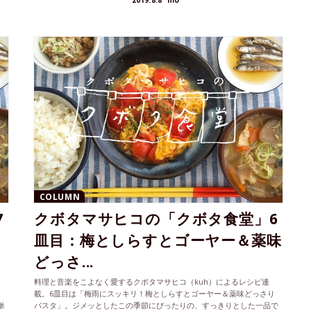
2019.8.8
mo
COLUMN
7
クボタマサヒコの「クボタ食堂」6
皿目：梅としらすとゴーヤー＆薬味
どっさ...
料理と音楽をこよなく愛するクボタマサヒコ（kuh）によるレシピ連
も
載。6皿目は「梅雨にスッキリ！梅としらすとゴーヤー＆薬味どっさり
単
パスタ」。ジメッとしたこの季節にぴったりの、すっきりとした一品で