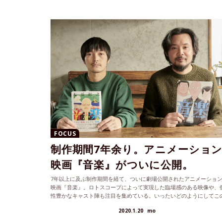
FOCUS
制作期間7年余り。アニメーショ
映画『音楽』がついに公開。
7年以上に及ぶ制作期間を経て、ついに劇場公開されたアニメーショ
映画『音楽』。ロトスコープによって実現した臨場感のある映像や、
性豊かなキャスト陣も注目を集めている。いったいどのようにしてこ
作品ができあがっていったのか、原作者の大橋裕之さんと岩井澤健治
2020.1.20
mo
督に話を聞いた。