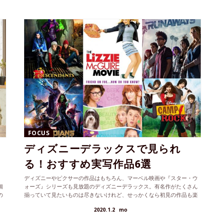
FOCUS
ン
ディズニーデラックスで見られ
る！おすすめ実写作品6選
ン
ディズニーやピクサーの作品はもちろん、マーベル映画や『スター・ウ
個
ォーズ』シリーズも見放題のディズニーデラックス。有名作がたくさん
の
揃っていて見たいものは尽きないけれど、せっかくなら初見の作品も楽
監
しみたい！ という方のために、おすすめの実写映画＆ドラマをピック
2020.1.2
mo
アップ。