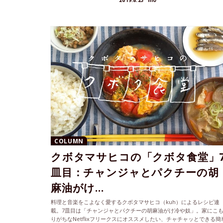
2019.8.23
mo
COLUMN
クボタマサヒコの「クボタ食堂」
皿目：チャンジャとパクチーの胡
麻油がけ...
料理と音楽をこよなく愛するクボタマサヒコ（kuh）によるレシピ連
載。7皿目は「チャンジャとパクチーの胡麻油がけ冷や奴」。家にこ
りがちなNetflixフリークスにオススメしたい、チャチャッとできる簡