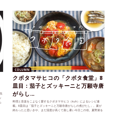
COLUMN
！
クボタマサヒコの「クボタ食堂」8
皿目：茄子とズッキーニと万願寺唐
がらし...
誕生
ッ
料理と音楽をこよなく愛するクボタマサヒコ（kuh）によるレシピ連
も
載。8皿目は「茄子とズッキーニと万願寺唐がらしの煮びたし」。夏が
見
終わったと思いきや、まだ湿度が高くて蒸し暑い今日この頃。夏野菜を
ふんだんに使ったさっぱりメニューはいかがでしょう。