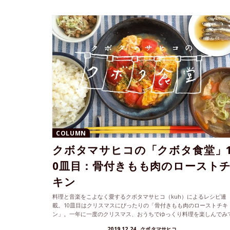
COLUMN
クボタマサヒコの「クボタ食堂」
0皿目：骨付きもも肉のロースト
キン
料理と音楽をこよなく愛するクボタマサヒコ（kuh）によるレシピ連
載。10皿目はクリスマスにぴったりの「骨付きもも肉のローストチキ
ン」。一年に一度のクリスマス、おうちでゆっくり料理を楽しんでみ
は？
2019.12.24
クボタマサヒコ