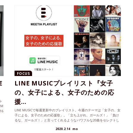
FOCUS
E
LINE MUSICプレイリスト『女子
の、女子による、女子のための応
援...
ル
OM
LINE MUSICで毎週更新中のプレイリスト。今週のテーマは「女子の、女
16
子による、女子のための応援歌」。「立ち上がれ、ガールズ！」「負け
るな、ガールズ！」と言ってくれるようなパワフルな20曲をセレクトし
、
ました。きっと共感してもらえること間違いなしのリリックもご紹介。
2020.2.14
mo