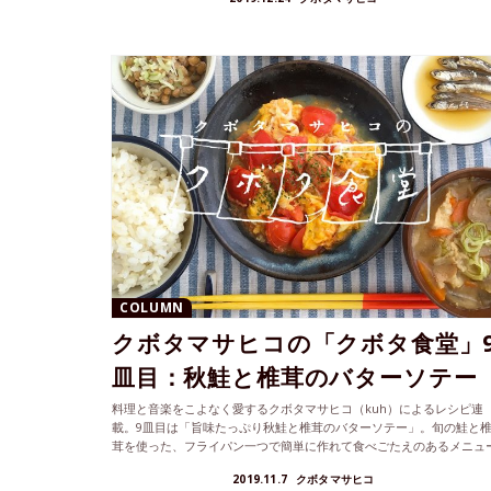
COLUMN
クボタマサヒコの「クボタ食堂」
皿目：秋鮭と椎茸のバターソテー
料理と音楽をこよなく愛するクボタマサヒコ（kuh）によるレシピ連
載。9皿目は「旨味たっぷり秋鮭と椎茸のバターソテー」。旬の鮭と
茸を使った、フライパン一つで簡単に作れて食べごたえのあるメニュ
です。
2019.11.7
クボタマサヒコ