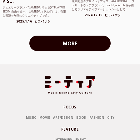
P S...
東京拠点のデザインオフィス、ANCHOR INC.。 ス
トリートウェアブランド、BlackEyePatch を手掛
ジュエリーブランド“LAMBDA( ラムダ))” “PLAYFRE
けるクリエイティブエージェンシーとして...
EDOM 自由を遊べ。 LAMBDA（ラムダ）は、有限
2024.12.19
ヒラバヤシ
な資源を無限のクリエイティブで追...
2025.1.16
ヒラバヤシ
MORE
FOCUS
MUSIC
MOVIE
ART/DESIGN
BOOK
FASHION
CITY
FEATURE
INTERVIEW
EVENT