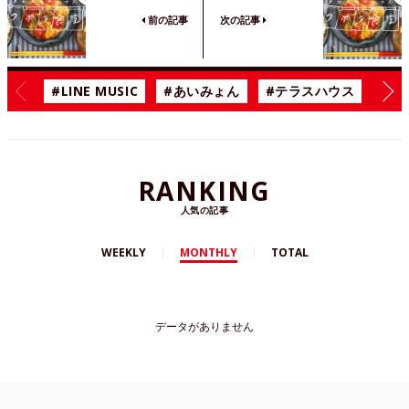
前の記事
次の記事
#LINE MUSIC
#あいみょん
#テラスハウス
#漫
RANKING
人気の記事
WEEKLY
MONTHLY
TOTAL
データがありません