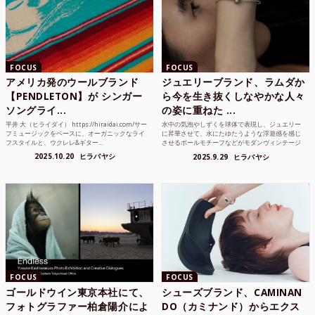
FOCUS
FOCUS
アメリカ発のウールブランド
ジュエリーブランド、ラムダか
【PENDLETON】が シンガー
ら今を生き抜くしなやかな人々
ソングライ...
の姿に重ねた ...
平井 大（ヒライダイ） https://hiraidai.com/サー
水中の気泡やしずくを球体で表現し、ジュエリー
フミュージックをベースに、オーガニックなライ
に昇華させて、水にたゆたうような浮遊感を感じ
フスタイルと、ウクレレ&ギター...
させるボールモチーフなどがモダンヴィンテージ
のような雰囲気も感じ...
2025.10.20
ヒラバヤシ
2025.9.29
ヒラバヤシ
FOCUS
FOCUS
ゴールドウイン東京本社にて、
シューズブランド、CAMINAN
フォトグラファー柏倉陽介によ
DO（カミナンド）からエクス