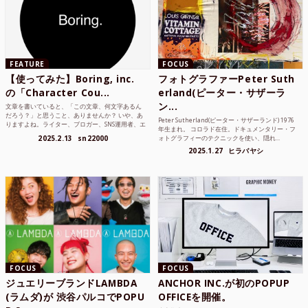
FEATURE
FOCUS
【使ってみた】Boring, inc.
フォトグラファーPeter Suth
の「Character Cou...
erland(ピーター・サザーラ
ン...
文章を書いていると、「この文章、何文字あるん
だろう？」と思うこと、ありませんか？ いや、あ
Peter Sutherland(ピーター・サザーランド) 1976
りますよね。ライター、ブロガー、SNS運用者、エ
年生まれ。 コロラド在住。ドキュメンタリー・フ
ンジニア、学生...
2025.2.13
sn22000
ォトグラフィーのテクニックを使い、隠れ...
2025.1.27
ヒラバヤシ
FOCUS
FOCUS
ジュエリーブランドLAMBDA
ANCHOR INC.が初のPOPUP
(ラムダ)が 渋谷パルコでPOPU
OFFICEを開催。