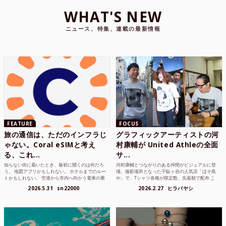
WHAT'S NEW
ニュース、特集、連載の最新情報
FEATURE
FOCUS
旅の通信は、ただのインフラじ
グラフィックアーティストの河
ゃない。Coral eSIMと考え
村康輔が United Athleの全面
る、これ...
サ...
知らない街に着いたとき、最初に開くのは何だろ
河村康輔とつながりのある仲間がビジュアルに登
う。 地図アプリかもしれない。 ホテルまでのルー
場。撮影場所となった千駄ヶ谷の人気店「ほそ島
トかもしれない。 空港から市内へ向かう電車の乗
や」で、Tシャツ各種が限定数、先着順で配布 こ
り方かもしれな...
れまでUnited...
2026.5.31
sn22000
2026.2.27
ヒラバヤシ