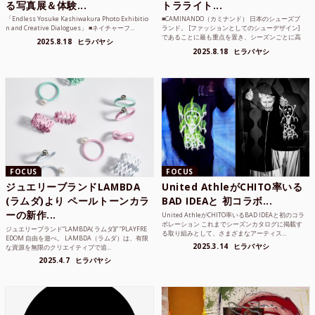
る写真展＆体験...
トラライト...
「Endless Yosuke Kashiwakura Photo Exhibitio
■CAMINANDO（カミナンド） 日本のシューズブ
n and Creative Dialogues」 ■ネイチャーフ...
ランド。 [ファッションとしてのシューデザイン]
であることに最も重点を置き、シーズンごとに高
2025.8.18
ヒラバヤシ
品質な素...
2025.8.18
ヒラバヤシ
FOCUS
FOCUS
ジュエリーブランドLAMBDA
United AthleがCHITO率いる
(ラムダ)より ペールトーンカラ
BAD IDEAと 初コラボ...
ーの新作...
United AthleがCHITO率いるBAD IDEAと初のコラ
ボレーション これまでシーズンカタログに掲載す
ジュエリーブランド“LAMBDA( ラムダ))” “PLAYFRE
る取り組みとして、さまざまなアーティス...
EDOM 自由を遊べ。 LAMBDA（ラムダ）は、有限
2025.3.14
ヒラバヤシ
な資源を無限のクリエイティブで追...
2025.4.7
ヒラバヤシ