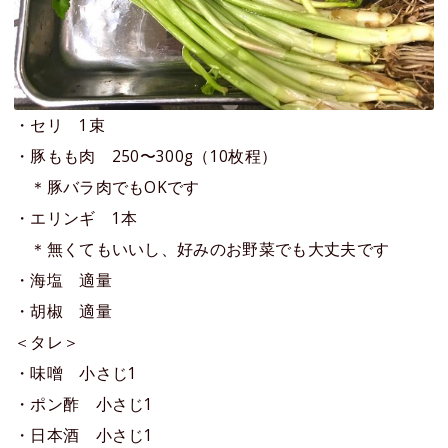
・セリ 1束
・豚もも肉 250〜300g（10枚程）
＊豚バラ肉でもOKです
・エリンギ 1本
＊無くてもいいし、好みのお野菜でも大丈夫です
・海塩 適量
・胡椒 適量
＜タレ＞
・味噌 小さじ1
・ポン酢 小さじ1
・日本酒 小さじ1