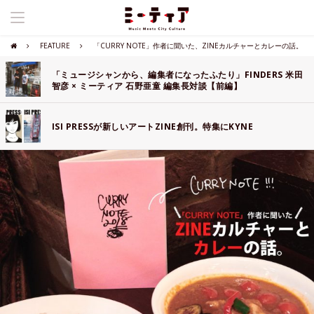
FEATURE
「CURRY NOTE」作者に聞いた、ZINEカルチャーとカレーの話。
「ミュージシャンから、編集者になったふたり」FINDERS 米田
智彦 × ミーティア 石野亜童 編集長対談【前編】
ISI PRESSが新しいアートZINE創刊。特集にKYNE