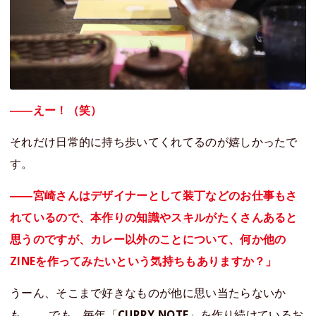
――えー！（笑）
それだけ日常的に持ち歩いてくれてるのが嬉しかったで
す。
――宮崎さんはデザイナーとして装丁などのお仕事もさ
れているので、本作りの知識やスキルがたくさんあると
思うのですが、カレー以外のことについて、何か他の
ZINEを作ってみたいという気持ちもありますか？」
うーん、そこまで好きなものが他に思い当たらないか
も……。でも、毎年「
CURRY NOTE
」を作り続けているお