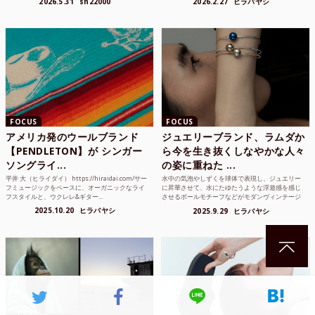
2026.5.31
sn22000
2026.2.27
ヒラバヤシ
FOCUS
FOCUS
アメリカ発のウールブランド
ジュエリーブランド、ラムダか
【PENDLETON】が シンガー
ら今を生き抜くしなやかな人々
ソングライ...
の姿に重ねた ...
平井 大（ヒライダイ） https://hiraidai.com/サー
水中の気泡やしずくを球体で表現し、ジュエリー
フミュージックをベースに、オーガニックなライ
に昇華させて、水にたゆたうような浮遊感を感じ
フスタイルと、ウクレレ&ギター...
させるボールモチーフなどがモダンヴィンテージ
のような雰囲気も感じ...
2025.10.20
ヒラバヤシ
2025.9.29
ヒラバヤシ