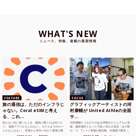
WHAT'S NEW
ニュース、特集、連載の最新情報
FEATURE
FOCUS
旅の通信は、ただのインフラじ
グラフィックアーティストの河
ゃない。Coral eSIMと考え
村康輔が United Athleの全面
る、これ...
サ...
知らない街に着いたとき、最初に開くのは何だろ
河村康輔とつながりのある仲間がビジュアルに登
う。 地図アプリかもしれない。 ホテルまでのルー
場。撮影場所となった千駄ヶ谷の人気店「ほそ島
トかもしれない。 空港から市内へ向かう電車の乗
や」で、Tシャツ各種が限定数、先着順で配布 こ
り方かもしれな...
れまでUnited...