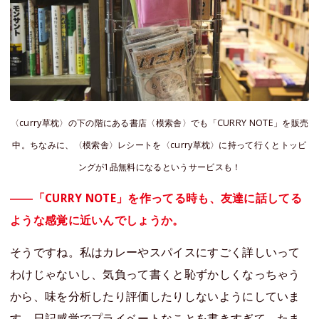
〈curry草枕〉の下の階にある書店〈模索舎〉でも「CURRY NOTE」を販売
中。ちなみに、〈模索舎〉レシートを〈curry草枕〉に持って行くとトッピ
ングが1品無料になるというサービスも！
――「CURRY NOTE」を作ってる時も、友達に話してる
ような感覚に近いんでしょうか。
そうですね。私はカレーやスパイスにすごく詳しいって
わけじゃないし、気負って書くと恥ずかしくなっちゃう
から、味を分析したり評価したりしないようにしていま
す。日記感覚でプライベートなことを書きすぎて、たま