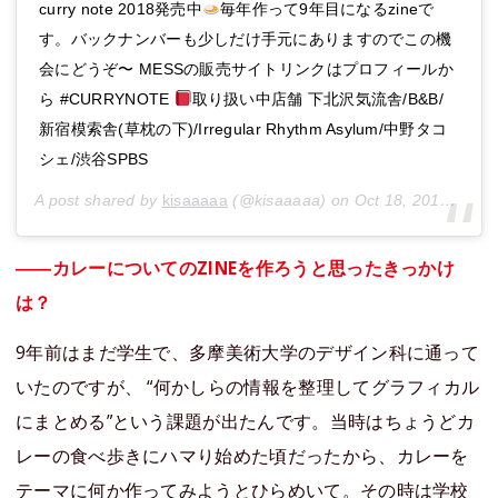
curry note 2018発売中
毎年作って9年目になるzineで
す。バックナンバーも少しだけ手元にありますのでこの機
会にどうぞ〜 MESSの販売サイトリンクはプロフィールか
ら #CURRYNOTE
取り扱い中店舗 下北沢気流舎/B&B/
新宿模索舎(草枕の下)/Irregular Rhythm Asylum/中野タコ
シェ/渋谷SPBS
A post shared by
kisaaaaa
(@kisaaaaa) on
Oct 18, 2018 at 5:48am PDT
――カレーについてのZINEを作ろうと思ったきっかけ
は？
9年前はまだ学生で、多摩美術大学のデザイン科に通って
いたのですが、 “何かしらの情報を整理してグラフィカル
にまとめる”という課題が出たんです。当時はちょうどカ
レーの食べ歩きにハマり始めた頃だったから、カレーを
テーマに何か作ってみようとひらめいて。その時は学校