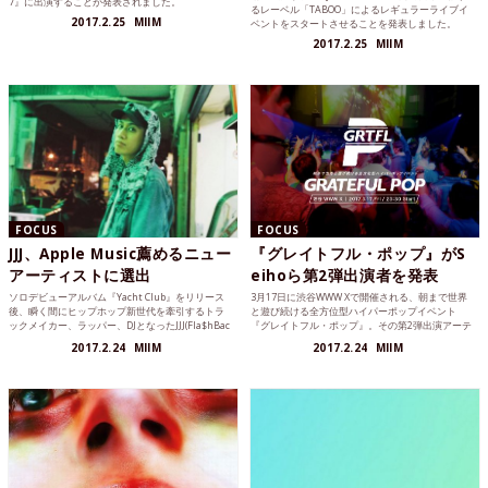
7』に出演することが発表されました。
るレーベル「TABOO」によるレギュラーライブイ
2017.2.25
MIIM
ベントをスタートさせることを発表しました。
2017.2.25
MIIM
FOCUS
FOCUS
JJJ、Apple Music薦めるニュー
『グレイトフル・ポップ』がS
アーティストに選出
eihoら第2弾出演者を発表
ソロデビューアルバム『Yacht Club』をリリース
3月17日に渋谷WWW Xで開催される、朝まで世界
後、瞬く間にヒップホップ新世代を牽引するトラ
と遊び続ける全方位型ハイパーポップイベント
ックメイカー、ラッパー、DJとなったJJJ(Fla$hBac
『グレイトフル・ポップ』。その第2弾出演アーテ
kS)が、Apple Musicの「今週のNEW ARTIST」に選
ィストがついに発表されました。
2017.2.24
MIIM
2017.2.24
MIIM
ばれています。