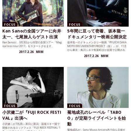
FOCUS
FOCUS
Kan Sanoの全国ツアーに向井
5年間に亘って密着、坂本龍一
太一、七尾旅人らゲスト出演
ドキュメンタリー映画公開決定
Kan Sanoが、3月3日から待望の全国ツアー『Mag
坂本龍一のドキュメンタリー映画『RYUICHI SAKA
ical kiss tour 2017』をスタートさせます。
MOTO DOCUMENTARY PROJECT（仮）』が、11月
から東京・角川シネマ有楽町ほか全国で公開され
2017.2.26
MIIM
ることが決定しました。
2017.2.26
MIIM
FOCUS
FOCUS
小沢健二が『FUJI ROCK FESTI
菊地成孔のレーベル「TABO
VAL』出演へ
O」が定期ライブイベントを始
動
小沢健二が7月28～30日に新潟・苗場スキー場で
開催されるロックフェス『FUJI ROCK FESTIVAL '1
菊地成孔が、Sony Music Artists内で自ら主催す