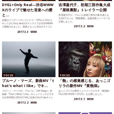
DYGL×Only Real―渋谷WWW
吉澤嘉代子、初期三部作集大成
Xのライブで魅せた音楽への愛
『屋根裏獣』トレイラー公開
と...
吉澤嘉代子が、アルバム初期三部作の集大成とな
る3rdアルバム『屋根裏獣』全曲試聴トレーラーを
話題のインディーロックバンド・DYGLとUKから
公開しました。
やってきたOnly Realの2マンライブが渋谷WWWX
2017.3.2
MIIM
で開催されました。満員となった当日のライブレ
ポートをお届けします。
2017.3.3
MIIM
FOCUS
FOCUS
ブルーノ・マーズ、新曲MV「t
「熱」の感覚感じる、あっこゴ
hat's what i like」でキ...
リラの新作MV『黄熱病』
ブルーノ・マーズが、アルバム『24K Magic』収
あっこゴリラが新作ミュージックビデオ『黄熱病 -
録曲『That’s What I Like』のミュージックビデオ
YELLOW FEVER- × STUTS』を公開しました。
を日本時間の3月2日11時に自身のYouTubeチャン
2017.3.1
MIIM
ネルで公開しました。
2017.3.2
MIIM