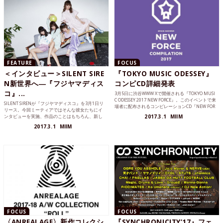
FEATURE
FOCUS
＜インタビュー＞SILENT SIRE
『TOKYO MUSIC ODESSEY』
N新世界へ―『フジヤマディス
コンピCD詳細発表
コ』...
3月5日に渋谷WWW Xで開催される『TOKYO MUSI
C ODESSEY 2017 NEW FORCE』。このイベントで来
SILENT SIRENが『フジヤマディスコ』を3月1日リ
場者に配布されるコンピレーションCD『NEW FOR
リース。今回ミーティアではそんな彼女たちにイ
CE COMPILATION 2017』の収録内容が発表されま
ンタビューを実施、作品のことはもちろん、新し
2017.3.1
MIIM
した。
くなったロゴやツアー『新世界』まで幅広く語っ
2017.3.1
MIIM
てもらった。
FOCUS
FOCUS
〈ANREALAGE〉新作コレクシ
『SYNCHRONICITY’17』フェ