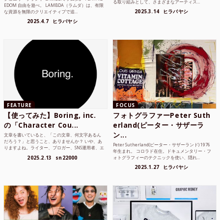
る取り組みとして、さまざまなアーティス...
EDOM 自由を遊べ。 LAMBDA（ラムダ）は、有限
2025.3.14
ヒラバヤシ
な資源を無限のクリエイティブで追...
2025.4.7
ヒラバヤシ
FEATURE
FOCUS
【使ってみた】Boring, inc.
フォトグラファーPeter Suth
の「Character Cou...
erland(ピーター・サザーラ
ン...
文章を書いていると、「この文章、何文字あるん
だろう？」と思うこと、ありませんか？ いや、あ
Peter Sutherland(ピーター・サザーランド) 1976
りますよね。ライター、ブロガー、SNS運用者、エ
年生まれ。 コロラド在住。ドキュメンタリー・フ
ンジニア、学生...
2025.2.13
sn22000
ォトグラフィーのテクニックを使い、隠れ...
2025.1.27
ヒラバヤシ