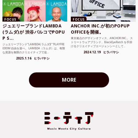
FOCUS
FOCUS
ジュエリーブランドLAMBDA
ANCHOR INC.が初のPOPUP
(ラムダ)が 渋谷パルコでPOPU
OFFICEを開催。
P S...
東京拠点のデザインオフィス、ANCHOR INC.。 ス
トリートウェアブランド、BlackEyePatch を手掛
ジュエリーブランド“LAMBDA( ラムダ))” “PLAYFRE
けるクリエイティブエージェンシーとして...
EDOM 自由を遊べ。 LAMBDA（ラムダ）は、有限
2024.12.19
ヒラバヤシ
な資源を無限のクリエイティブで追...
2025.1.16
ヒラバヤシ
MORE