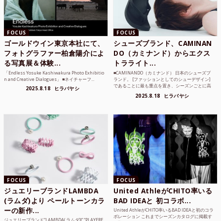
FOCUS
FOCUS
ゴールドウイン東京本社にて、
シューズブランド、CAMINAN
フォトグラファー柏倉陽介によ
DO（カミナンド）からエクス
る写真展＆体験...
トラライト...
「Endless Yosuke Kashiwakura Photo Exhibitio
■CAMINANDO（カミナンド） 日本のシューズブ
n and Creative Dialogues」 ■ネイチャーフ...
ランド。 [ファッションとしてのシューデザイン]
であることに最も重点を置き、シーズンごとに高
2025.8.18
ヒラバヤシ
品質な素...
2025.8.18
ヒラバヤシ
FOCUS
FOCUS
ジュエリーブランドLAMBDA
United AthleがCHITO率いる
(ラムダ)より ペールトーンカラ
BAD IDEAと 初コラボ...
ーの新作...
United AthleがCHITO率いるBAD IDEAと初のコラ
ボレーション これまでシーズンカタログに掲載す
ジュエリーブランド“LAMBDA( ラムダ))” “PLAYFRE