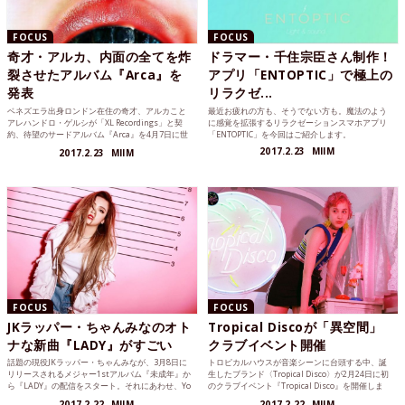
FOCUS
FOCUS
奇才・アルカ、内面の全てを炸
ドラマー・千住宗臣さん制作！
裂させたアルバム『Arca』を
アプリ「ENTOPTIC」で極上の
発表
リラクゼ...
ベネズエラ出身ロンドン在住の奇才、アルカこと
最近お疲れの方も、そうでない方も。魔法のよう
アレハンドロ・ゲルシが「XL Recordings」と契
に感覚を拡張するリラクゼーションスマホアプリ
約、待望のサードアルバム『Arca』を4月7日に世
「ENTOPTIC」を今回はご紹介します。
界同時リリースすることを発表しました。
2017.2.23
MIIM
2017.2.23
MIIM
FOCUS
FOCUS
JKラッパー・ちゃんみなのオト
Tropical Discoが「異空間」
ナな新曲『LADY』がすごい
クラブイベント開催
話題の現役JKラッパー・ちゃんみなが、3月8日に
トロピカルハウスが音楽シーンに台頭する中、誕
リリースされるメジャー1stアルバム『未成年』か
生したブランド〈Tropical Disco〉が2月24日に初
ら『LADY』の配信をスタート。それにあわせ、Yo
のクラブイベント『Tropical Disco』を開催しま
uTubeにリリックビデオが公開されています。
す。
2017.2.22
MIIM
2017.2.22
MIIM