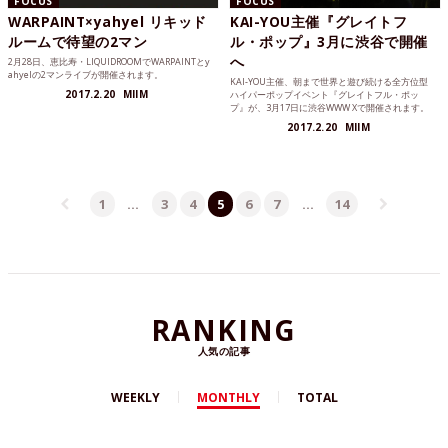
FOCUS
FOCUS
WARPAINT×yahyel リキッド
KAI-YOU主催『グレイトフ
ルームで待望の2マン
ル・ポップ』3月に渋谷で開催
へ
2月28日、恵比寿・LIQUIDROOMでWARPAINTとy
ahyelの2マンライブが開催されます。
KAI-YOU主催、朝まで世界と遊び続ける全方位型
2017.2.20
MIIM
ハイパーポップイベント『グレイトフル・ポッ
プ』が、3月17日に渋谷WWW Xで開催されます。
2017.2.20
MIIM
1
…
3
4
5
6
7
…
14
RANKING
人気の記事
WEEKLY
MONTHLY
TOTAL