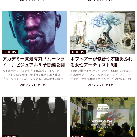
FOCUS
FOCUS
アカデミー賞最有力『ムーンラ
ボブヘアーが似合う才能あふれ
イト』ビジュアル＆予告編公開
る女性アーティスト8選
さまざまなメディアで「2016年ベスト1ムービ
今回の8選ではボブヘアーがとても似合う才能あふ
ー」として紹介され、大注目を集める黒人映画
れる女性アーティストをピックアップ。ミュージ
『ムーンライト』のビジュアルと本国版予告編が
ックビデオで揺れ動くボブヘアーを見ながら、お
公開されました。
気に入りのアーティストを見つけてみて欲しい。
2017.2.21
MIIM
2017.2.21
MIIM