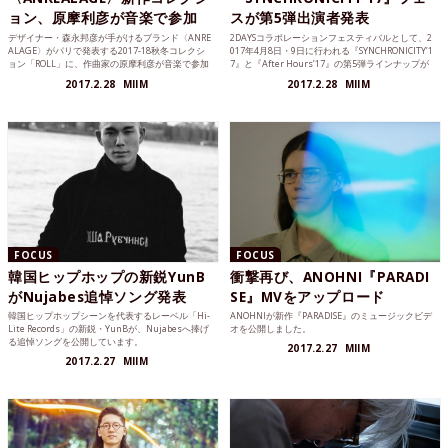
ョン、原摩利彦が音楽で参加
スが第5弾出演者発表
デザイナー・森永邦彦が手がけるブランド〈ANRE
2DAYSコラボレーションフェスティバルとして、2
ALAGE〉がパリで発表する2017-18秋冬コレクシ
017年4月8日・9日に行われる『SYNCHRONICITY’1
ョン「ROLL」に、作曲家の原摩利彦が音楽で参加
7』と『After Hours’17』の第5弾ラインナップが
することが発表されました。
発表となりました。
2017.2.28
MIIM
2017.2.28
MIIM
FOCUS
FOCUS
韓国ヒップホップの新鋭YunB
衝撃再び、ANOHNI『PARADI
がNujabes追悼ソング発表
SE』MVをアップロード
韓国ヒップホップシーンを代表するレーベル「Hi-
ANOHNIが新作『PARADISE』のミュージックビデ
Lite Records」の新鋭・YunBが、Nujabesへ捧げ
オを公開しました。
る追悼ソングを公開しています。
2017.2.27
MIIM
2017.2.27
MIIM