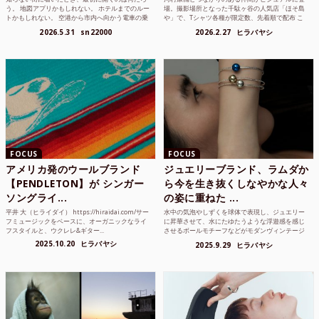
う。 地図アプリかもしれない。 ホテルまでのルー
場。撮影場所となった千駄ヶ谷の人気店「ほそ島
トかもしれない。 空港から市内へ向かう電車の乗
や」で、Tシャツ各種が限定数、先着順で配布 こ
り方かもしれな...
れまでUnited...
2026.5.31
sn22000
2026.2.27
ヒラバヤシ
FOCUS
FOCUS
アメリカ発のウールブランド
ジュエリーブランド、ラムダか
【PENDLETON】が シンガー
ら今を生き抜くしなやかな人々
ソングライ...
の姿に重ねた ...
平井 大（ヒライダイ） https://hiraidai.com/サー
水中の気泡やしずくを球体で表現し、ジュエリー
フミュージックをベースに、オーガニックなライ
に昇華させて、水にたゆたうような浮遊感を感じ
フスタイルと、ウクレレ&ギター...
させるボールモチーフなどがモダンヴィンテージ
のような雰囲気も感じ...
2025.10.20
ヒラバヤシ
2025.9.29
ヒラバヤシ