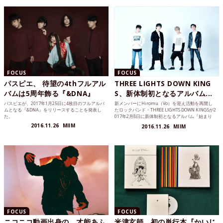
FOCUS
FOCUS
パスピエ、 待望の4thフルアル
THREE LIGHTS DOWN KING
バムは5周年飾る『&DNA』
S、新体制初となるアルバム...
パスピエが、2017年1月25日に4枚目のフルアルバ
新メンバーにHiromu（Vo）を迎え活動を再開し
ムとなる『&DNA』をリリースすることを発表し
たロックバンド・THREE LIGHTS DOWN KINGSが2
た。
017年2月8日に新体制初となるアルバム『始まり
は終わりじゃないと確かめる為だけに僕ら
2016.11.26
MIIM
2016.11.26
MIIM
は・・・』をリリースすることを発表した。
FOCUS
FOCUS
ニコニコ動画出身の、才能あふ
米津玄師、初の単行本『かいじ