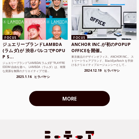
FOCUS
FOCUS
ジュエリーブランドLAMBDA
ANCHOR INC.が初のPOPUP
(ラムダ)が 渋谷パルコでPOPU
OFFICEを開催。
P S...
東京拠点のデザインオフィス、ANCHOR INC.。 ス
トリートウェアブランド、BlackEyePatch を手掛
ジュエリーブランド“LAMBDA( ラムダ))” “PLAYFRE
けるクリエイティブエージェンシーとして...
EDOM 自由を遊べ。 LAMBDA（ラムダ）は、有限
2024.12.19
ヒラバヤシ
な資源を無限のクリエイティブで追...
2025.1.16
ヒラバヤシ
MORE