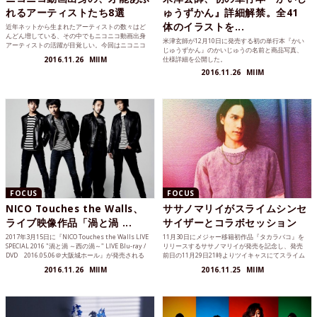
れるアーティストたち8選
ゅうずかん』詳細解禁。全41
体のイラストを...
近年ネットから生まれたアーティストの数々はど
んどん増している、その中でもニコニコ動画出身
米津玄師が12月10日に発売する初の単行本『かい
アーティストの活躍が目覚しい。今回はニコニコ
じゅうずかん』のかいじゅうの名前と商品写真、
動画出身で特に知っておくべきアーティストを8組
2016.11.26
MIIM
仕様詳細を公開した。
ピックアップしてみた。
2016.11.26
MIIM
FOCUS
FOCUS
NICO Touches the Walls、
ササノマリイがスライムシンセ
ライブ映像作品「渦と渦 ...
サイザーとコラボセッション
2017年3月15日に『NICO Touches the Walls LIVE
11月30日にメジャー移籍初作品『タカラバコ』を
SPECIAL 2016 "渦と渦 ～西の渦～" LIVE Blu-ray /
リリースするササノマリイが発売を記念し、発売
DVD 2016.05.06＠大阪城ホール』が発売される
前日の11月29日21時よりツイキャスにてスライム
ことが決定した。
シンセサイザーとのコラボセッション動画にて収
2016.11.26
MIIM
2016.11.25
MIIM
録曲『透明なコメット』をライブ配信することを
発表した。