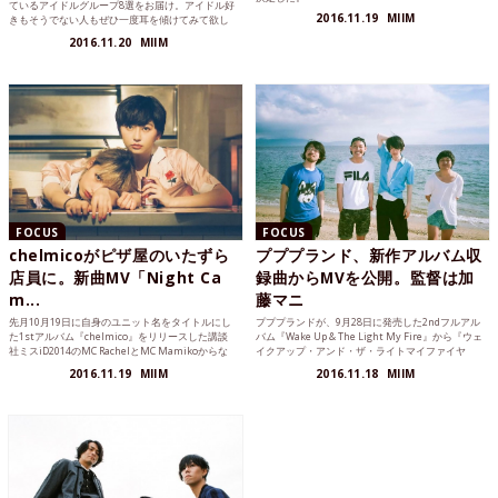
ているアイドルグループ8選をお届け。アイドル好
2016.11.19
MIIM
きもそうでない人もぜひ一度耳を傾けてみて欲し
い。
2016.11.20
MIIM
FOCUS
FOCUS
chelmicoがピザ屋のいたずら
プププランド、新作アルバム収
店員に。新曲MV「Night Ca
録曲からMVを公開。監督は加
m...
藤マニ
先月10月19日に自身のユニット名をタイトルにし
プププランドが、9月28日に発売した2ndフルアル
た1stアルバム『chelmico』をリリースした講談
バム『Wake Up & The Light My Fire』から『ウェ
社ミスiD2014のMC RachelとMC Mamikoからな
イクアップ・アンド・ザ・ライトマイファイヤ
る女性二人組ラップユニット・chelmico。そんな
ー』のMVを公開した。
2016.11.19
MIIM
2016.11.18
MIIM
彼女たちが、今回のアルバムの中でも一番自分た
ちの世界観が表現出来ていると語る楽曲『Night C
amel feat.FBI』のミュージックビデオを公開し
た。