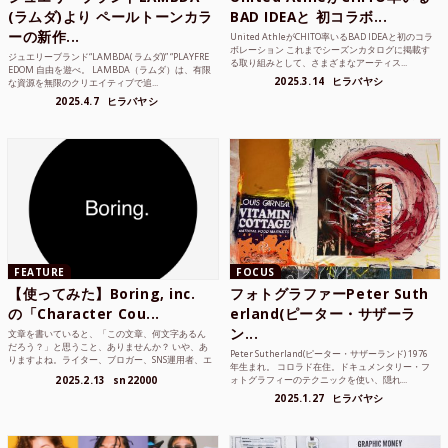
(ラムダ)より ペールトーンカラ
BAD IDEAと 初コラボ...
ーの新作...
United AthleがCHITO率いるBAD IDEAと初のコラ
ボレーション これまでシーズンカタログに掲載す
ジュエリーブランド“LAMBDA( ラムダ))” “PLAYFRE
る取り組みとして、さまざまなアーティス...
EDOM 自由を遊べ。 LAMBDA（ラムダ）は、有限
2025.3.14
ヒラバヤシ
な資源を無限のクリエイティブで追...
2025.4.7
ヒラバヤシ
FEATURE
FOCUS
【使ってみた】Boring, inc.
フォトグラファーPeter Suth
の「Character Cou...
erland(ピーター・サザーラ
ン...
文章を書いていると、「この文章、何文字あるん
だろう？」と思うこと、ありませんか？ いや、あ
Peter Sutherland(ピーター・サザーランド) 1976
りますよね。ライター、ブロガー、SNS運用者、エ
年生まれ。 コロラド在住。ドキュメンタリー・フ
ンジニア、学生...
2025.2.13
sn22000
ォトグラフィーのテクニックを使い、隠れ...
2025.1.27
ヒラバヤシ