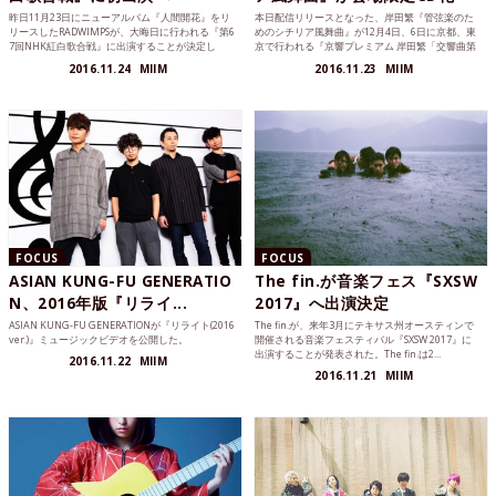
昨日11月23日にニューアルバム『人間開花』をリ
本日配信リリースとなった、岸田繁『管弦楽のた
リースしたRADWIMPSが、大晦日に行われる『第6
めのシチリア風舞曲』が12月4日、6日に京都、東
7回NHK紅白歌合戦』に出演することが決定し
京で行われる『京響プレミアム 岸田繁「交響曲第
た。
一番」初演』にてCDとして会場限定販売されるこ
2016.11.24
MIIM
2016.11.23
MIIM
とになった。
FOCUS
FOCUS
ASIAN KUNG-FU GENERATIO
The fin.が音楽フェス『SXSW
N、2016年版『リライ...
2017』へ出演決定
ASIAN KUNG-FU GENERATIONが『リライト(2016
The fin.が、来年3月にテキサス州オースティンで
ver.)』ミュージックビデオを公開した。
開催される音楽フェスティバル『SXSW 2017』に
出演することが発表された。The fin.は2...
2016.11.22
MIIM
2016.11.21
MIIM