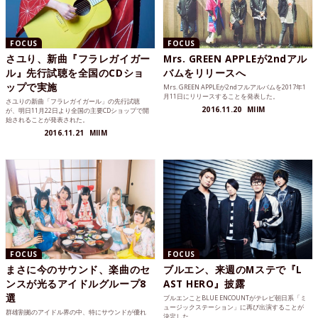
FOCUS
FOCUS
さユり、新曲『フラレガイガー
Mrs. GREEN APPLEが2ndアル
ル』先行試聴を全国のCDショ
バムをリリースへ
ップで実施
Mrs. GREEN APPLEが2ndフルアルバムを2017年1
月11日にリリースすることを発表した。
さユりの新曲「フラレガイガール」の先行試聴
2016.11.20
MIIM
が、明日11月22日より全国の主要CDショップで開
始されることが発表された。
2016.11.21
MIIM
FOCUS
FOCUS
まさに今のサウンド、楽曲のセ
ブルエン、来週のMステで『L
ンスが光るアイドルグループ8
AST HERO』披露
選
ブルエンことBLUE ENCOUNTがテレビ朝日系「ミ
ュージックステーション」に再び出演することが
群雄割拠のアイドル界の中、特にサウンドが優れ
決定した。