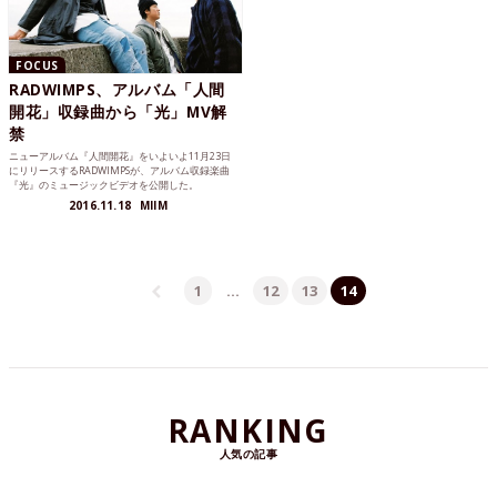
FOCUS
RADWIMPS、アルバム「人間
開花」収録曲から「光」MV解
禁
ニューアルバム『人間開花』をいよいよ11月23日
にリリースするRADWIMPSが、アルバム収録楽曲
『光』のミュージックビデオを公開した。
2016.11.18
MIIM
1
…
12
13
14
RANKING
人気の記事