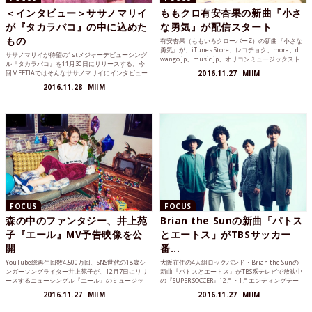
＜インタビュー＞ササノマリイ
ももクロ有安杏果の新曲『小さ
が『タカラバコ』の中に込めた
な勇気』が配信スタート
もの
有安杏果（ももいろクローバーZ）の新曲『小さな
勇気』が、iTunes Store、レコチョク、mora、d
ササノマリイが待望の1stメジャーデビューシング
wango.jp、music.jp、オリコンミュージックスト
ル『タカラバコ』を11月30日にリリースする。今
ア、Amazon.co.jp、Google Play Musicの8サイト
回MEETIAではそんなササノマリイにインタビュー
2016.11.27
MIIM
にて配信スタートした。
を実施。3000枚のカットを使用したミュージック
2016.11.28
MIIM
ビデオ『タカラバコ』から、楽曲や歌詞について
までをさまざまな角度から語ってくれた。
FOCUS
FOCUS
森の中のファンタジー、井上苑
Brian the Sunの新曲「パトス
子『エール』MV予告映像を公
とエートス」がTBSサッカー
開
番...
YouTube総再生回数4,500万回、SNS世代の18歳シ
大阪在住の4人組ロックバンド・Brian the Sunの
ンガーソングライター井上苑子が、12月7日にリリ
新曲『パトスとエートス』がTBS系テレビで放映中
ースするニューシングル『エール』のミュージッ
の『SUPER SOCCER』12月・1月エンディングテー
クビデオ予告映像を公開した。
マに決定した。
2016.11.27
MIIM
2016.11.27
MIIM