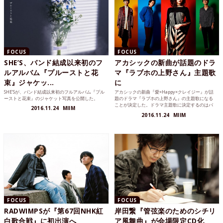
FOCUS
FOCUS
SHE’S、バンド結成以来初のフ
アカシックの新曲が話題のドラ
ルアルバム『プルーストと花
マ『ラブホの上野さん』主題歌
束』ジャケッ...
に
SHE’Sが、バンド結成以来初のフルアルバム『プル
アカシックの新曲『愛×Happy×クレイジー』が話
ーストと花束』のジャケット写真を公開した。
題のドラマ『ラブホの上野さん』の主題歌になる
ことが決定した。ドラマ主題歌に決定するのはバ
2016.11.24
MIIM
ンド史上初のこととなる。
2016.11.24
MIIM
FOCUS
FOCUS
RADWIMPSが『第67回NHK紅
岸田繋『管弦楽のためのシチリ
白歌合戦』に初出演へ
ア風舞曲』が会場限定CD化