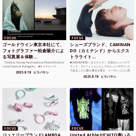
FOCUS
FOCUS
ゴールドウイン東京本社にて、
シューズブランド、CAMINAN
フォトグラファー柏倉陽介によ
DO（カミナンド）からエクス
る写真展＆体験...
トラライト...
「Endless Yosuke Kashiwakura Photo Exhibitio
■CAMINANDO（カミナンド） 日本のシューズブ
n and Creative Dialogues」 ■ネイチャーフ...
ランド。 [ファッションとしてのシューデザイン]
であることに最も重点を置き、シーズンごとに高
2025.8.18
ヒラバヤシ
品質な素...
2025.8.18
ヒラバヤシ
FOCUS
FOCUS
ジュエリーブランドLAMBDA
United AthleがCHITO率いる