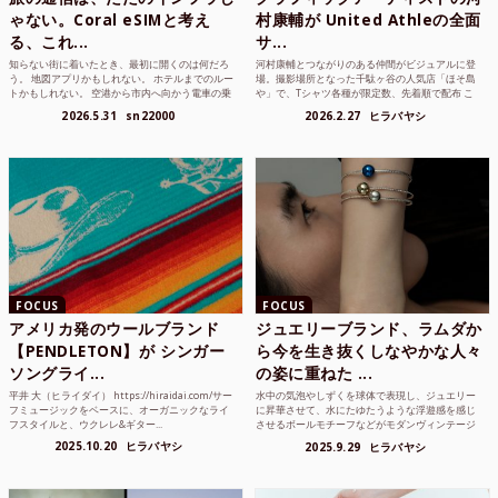
ゃない。Coral eSIMと考え
村康輔が United Athleの全面
る、これ...
サ...
知らない街に着いたとき、最初に開くのは何だろ
河村康輔とつながりのある仲間がビジュアルに登
う。 地図アプリかもしれない。 ホテルまでのルー
場。撮影場所となった千駄ヶ谷の人気店「ほそ島
トかもしれない。 空港から市内へ向かう電車の乗
や」で、Tシャツ各種が限定数、先着順で配布 こ
り方かもしれな...
れまでUnited...
2026.5.31
sn22000
2026.2.27
ヒラバヤシ
FOCUS
FOCUS
アメリカ発のウールブランド
ジュエリーブランド、ラムダか
【PENDLETON】が シンガー
ら今を生き抜くしなやかな人々
ソングライ...
の姿に重ねた ...
平井 大（ヒライダイ） https://hiraidai.com/サー
水中の気泡やしずくを球体で表現し、ジュエリー
フミュージックをベースに、オーガニックなライ
に昇華させて、水にたゆたうような浮遊感を感じ
フスタイルと、ウクレレ&ギター...
させるボールモチーフなどがモダンヴィンテージ
のような雰囲気も感じ...
2025.10.20
ヒラバヤシ
2025.9.29
ヒラバヤシ