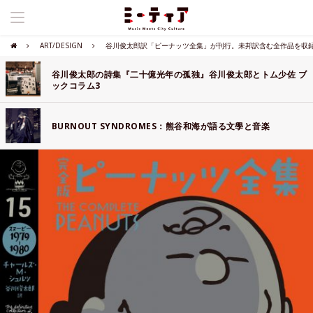
ART/DESIGN
谷川俊太郎訳「ピーナッツ全集」が刊行。未邦訳含む全作品を収
谷川俊太郎の詩集『二十億光年の孤独』谷川俊太郎とトム少佐 ブ
ックコラム3
BURNOUT SYNDROMES：熊谷和海が語る文學と音楽