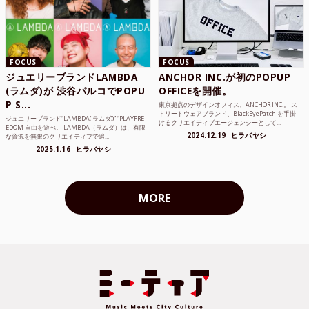
FOCUS
FOCUS
ジュエリーブランドLAMBDA
ANCHOR INC.が初のPOPUP
(ラムダ)が 渋谷パルコでPOPU
OFFICEを開催。
P S...
東京拠点のデザインオフィス、ANCHOR INC.。 ス
トリートウェアブランド、BlackEyePatch を手掛
ジュエリーブランド“LAMBDA( ラムダ))” “PLAYFRE
けるクリエイティブエージェンシーとして...
EDOM 自由を遊べ。 LAMBDA（ラムダ）は、有限
2024.12.19
ヒラバヤシ
な資源を無限のクリエイティブで追...
2025.1.16
ヒラバヤシ
MORE