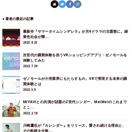
● 著者の最近の記事
最新作『サマータイムシンデレラ』が月9ドラマの主題歌に。緑
黄色社会が輝...
2023.8.23
次世代の購買体験を担うVRショッピングアプリ・ゼノモールを
体験してみた
2022.7.29
ゼノモールが小売業界にもたらすもの。VRで実現する未来の購
買体験とは
2022.5.9
MIYAVIとの共演が話題のZ世代シンガー、MeiMeiのこれまで
とこ...
2022.2.18
川崎鷹也が『カレンダー』をリリース。愛され続ける理由と、
その軌跡を今振...