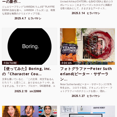
ーの新作...
United AthleがCHITO率いるBAD IDEAと初のコラ
ボレーション これまでシーズンカタログに掲載す
ジュエリーブランド“LAMBDA( ラムダ))” “PLAYFRE
る取り組みとして、さまざまなアーティス...
EDOM 自由を遊べ。 LAMBDA（ラムダ）は、有限
2025.3.14
ヒラバヤシ
な資源を無限のクリエイティブで追...
2025.4.7
ヒラバヤシ
FEATURE
FOCUS
【使ってみた】Boring, inc.
フォトグラファーPeter Suth
の「Character Cou...
erland(ピーター・サザーラ
ン...
文章を書いていると、「この文章、何文字あるん
だろう？」と思うこと、ありませんか？ いや、あ
Peter Sutherland(ピーター・サザーランド) 1976
りますよね。ライター、ブロガー、SNS運用者、エ
年生まれ。 コロラド在住。ドキュメンタリー・フ
ンジニア、学生...
2025.2.13
sn22000
ォトグラフィーのテクニックを使い、隠れ...
2025.1.27
ヒラバヤシ