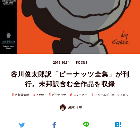
2019.10.31
FOCUS
谷川俊太郎訳「ピーナッツ全集」が刊
行。未邦訳含む全作品を収録
谷川俊太郎
news
ピーナッツ
スヌーピー
チャールズ・M・シュルツ
結木 千尋