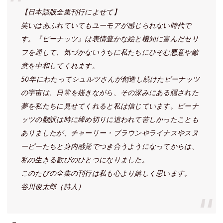
【日本語版全集刊行によせて】
笑いはあふれていてもユーモアが感じられない時代で
す。『ピーナッツ』は表情豊かな絵と機知に富んだセリ
フを通して、気づかないうちに私たちにひそむ悪意や敵
意を中和してくれます。
50年にわたってシュルツさんが創造し続けたピーナッツ
の宇宙は、日常を描きながら、その深みにある隠された
夢を私たちに見せてくれると私は信じています。ピーナ
ッツの翻訳は時に締め切りに追われて苦しかったことも
ありましたが、チャーリー・ブラウンやライナスやスヌ
ーピーたちと身内感覚でつき合うようになってからは、
私の生きる歓びのひとつになりました。
このたびの全集の刊行は私も心より嬉しく思います。
谷川俊太郎（詩人）