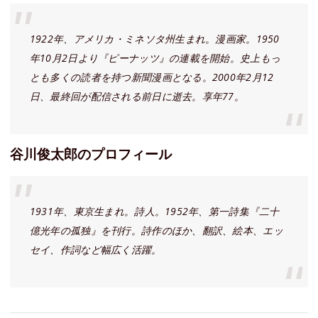
1922年、アメリカ・ミネソタ州生まれ。漫画家。1950
年10月2日より『ピーナッツ』の連載を開始。史上もっ
とも多くの読者を持つ新聞漫画となる。2000年2月12
日、最終回が配信される前日に逝去。享年77。
谷川俊太郎のプロフィール
1931年、東京生まれ。詩人。1952年、第一詩集『二十
億光年の孤独』を刊行。詩作のほか、翻訳、絵本、エッ
セイ、作詞など幅広く活躍。