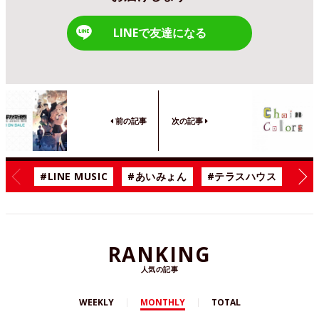
LINEで友達になる
前の記事
次の記事
#LINE MUSIC
#あいみょん
#テラスハウス
#漫
RANKING
人気の記事
WEEKLY
MONTHLY
TOTAL