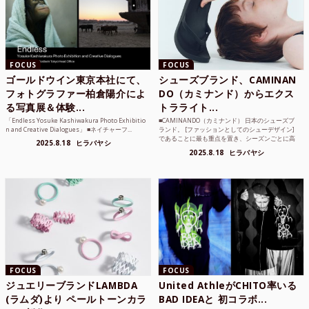
FOCUS
FOCUS
ゴールドウイン東京本社にて、
シューズブランド、CAMINAN
フォトグラファー柏倉陽介によ
DO（カミナンド）からエクス
る写真展＆体験...
トラライト...
「Endless Yosuke Kashiwakura Photo Exhibitio
■CAMINANDO（カミナンド） 日本のシューズブ
n and Creative Dialogues」 ■ネイチャーフ...
ランド。 [ファッションとしてのシューデザイン]
であることに最も重点を置き、シーズンごとに高
2025.8.18
ヒラバヤシ
品質な素...
2025.8.18
ヒラバヤシ
FOCUS
FOCUS
ジュエリーブランドLAMBDA
United AthleがCHITO率いる
(ラムダ)より ペールトーンカラ
BAD IDEAと 初コラボ...