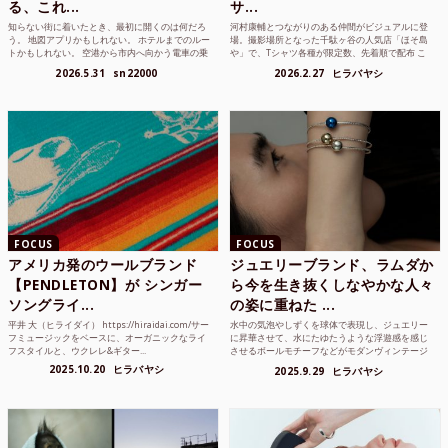
る、これ...
サ...
知らない街に着いたとき、最初に開くのは何だろ
河村康輔とつながりのある仲間がビジュアルに登
う。 地図アプリかもしれない。 ホテルまでのルー
場。撮影場所となった千駄ヶ谷の人気店「ほそ島
トかもしれない。 空港から市内へ向かう電車の乗
や」で、Tシャツ各種が限定数、先着順で配布 こ
り方かもしれな...
れまでUnited...
2026.5.31
sn22000
2026.2.27
ヒラバヤシ
FOCUS
FOCUS
アメリカ発のウールブランド
ジュエリーブランド、ラムダか
【PENDLETON】が シンガー
ら今を生き抜くしなやかな人々
ソングライ...
の姿に重ねた ...
平井 大（ヒライダイ） https://hiraidai.com/サー
水中の気泡やしずくを球体で表現し、ジュエリー
フミュージックをベースに、オーガニックなライ
に昇華させて、水にたゆたうような浮遊感を感じ
フスタイルと、ウクレレ&ギター...
させるボールモチーフなどがモダンヴィンテージ
のような雰囲気も感じ...
2025.10.20
ヒラバヤシ
2025.9.29
ヒラバヤシ