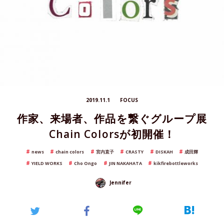
2019.11.1
FOCUS
作家、来場者、作品を繋ぐグループ展
Chain Colorsが初開催！
news
chain colors
宮内直子
CRASTY
DISKAH
成田輝
YIELD WORKS
Cho Ongo
JIN NAKAHATA
kikfirebottleworks
Jennifer