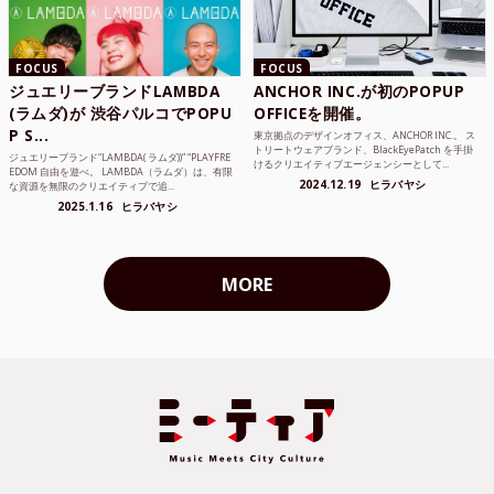
FOCUS
FOCUS
ジュエリーブランドLAMBDA
ANCHOR INC.が初のPOPUP
(ラムダ)が 渋谷パルコでPOPU
OFFICEを開催。
P S...
東京拠点のデザインオフィス、ANCHOR INC.。 ス
トリートウェアブランド、BlackEyePatch を手掛
ジュエリーブランド“LAMBDA( ラムダ))” “PLAYFRE
けるクリエイティブエージェンシーとして...
EDOM 自由を遊べ。 LAMBDA（ラムダ）は、有限
2024.12.19
ヒラバヤシ
な資源を無限のクリエイティブで追...
2025.1.16
ヒラバヤシ
MORE