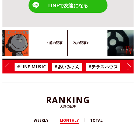
LINEで友達になる
前の記事
次の記事
#LINE MUSIC
#あいみょん
#テラスハウス
#漫
RANKING
人気の記事
WEEKLY
MONTHLY
TOTAL