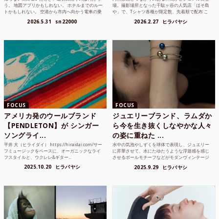
う。 地図アプリかもしれない。 ホテルまでのルー
場。撮影場所となった千駄ヶ谷の人気店「ほそ島
トかもしれない。 空港から市内へ向かう電車の乗
や」で、Tシャツ各種が限定数、先着順で配布 こ
り方かもしれな...
れまでUnited...
2026.5.31
sn22000
2026.2.27
ヒラバヤシ
FOCUS
FOCUS
アメリカ発のウールブランド
ジュエリーブランド、ラムダか
【PENDLETON】が シンガー
ら今を生き抜くしなやかな人々
ソングライ...
の姿に重ねた ...
平井 大（ヒライダイ） https://hiraidai.com/サー
水中の気泡やしずくを球体で表現し、ジュエリー
フミュージックをベースに、オーガニックなライ
に昇華させて、水にたゆたうような浮遊感を感じ
フスタイルと、ウクレレ&ギター...
させるボールモチーフなどがモダンヴィンテージ
のような雰囲気も感じ...
2025.10.20
ヒラバヤシ
2025.9.29
ヒラバヤシ