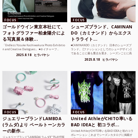
FOCUS
FOCUS
ゴールドウイン東京本社にて、
シューズブランド、CAMINAN
フォトグラファー柏倉陽介によ
DO（カミナンド）からエクス
る写真展＆体験...
トラライト...
「Endless Yosuke Kashiwakura Photo Exhibitio
■CAMINANDO（カミナンド） 日本のシューズブ
n and Creative Dialogues」 ■ネイチャーフ...
ランド。 [ファッションとしてのシューデザイン]
であることに最も重点を置き、シーズンごとに高
2025.8.18
ヒラバヤシ
品質な素...
2025.8.18
ヒラバヤシ
FOCUS
FOCUS
ジュエリーブランドLAMBDA
United AthleがCHITO率いる
(ラムダ)より ペールトーンカラ
BAD IDEAと 初コラボ...
ーの新作...
United AthleがCHITO率いるBAD IDEAと初のコラ
ボレーション これまでシーズンカタログに掲載す
ジュエリーブランド“LAMBDA( ラムダ))” “PLAYFRE