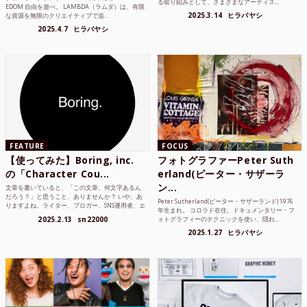
る取り組みとして、さまざまなアーティス...
EDOM 自由を遊べ。 LAMBDA（ラムダ）は、有限
2025.3.14
ヒラバヤシ
な資源を無限のクリエイティブで追...
2025.4.7
ヒラバヤシ
FEATURE
FOCUS
【使ってみた】Boring, inc.
フォトグラファーPeter Suth
の「Character Cou...
erland(ピーター・サザーラ
ン...
文章を書いていると、「この文章、何文字あるん
だろう？」と思うこと、ありませんか？ いや、あ
Peter Sutherland(ピーター・サザーランド) 1976
りますよね。ライター、ブロガー、SNS運用者、エ
年生まれ。 コロラド在住。ドキュメンタリー・フ
ンジニア、学生...
2025.2.13
sn22000
ォトグラフィーのテクニックを使い、隠れ...
2025.1.27
ヒラバヤシ