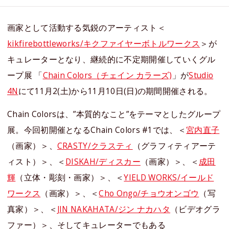
画家として活動する気鋭のアーティスト＜
kikfirebottleworks/キクファイヤーボトルワークス
＞が
キュレーターとなり、継続的に不定期開催していくグル
ープ展 「
Chain Colors（チェイン カラーズ)
」が
Studio
4N
にて11月2(土)から11月10日(日)の期間開催される。
Chain Colorsは、”本質的なこと”をテーマとしたグループ
展。今回初開催となるChain Colors #1では、＜
宮内直子
（画家）＞、
CRASTY/クラスティ
（グラフィティアーテ
ィスト）＞、＜
DISKAH/ディスカー
（画家）＞、＜
成田
輝
（立体・彫刻・画家）＞、＜
YIELD WORKS/イールド
ワークス
（画家）＞、＜
Cho Ongo/チョウオンゴウ
（写
真家）＞、＜
JIN NAKAHATA/ジン ナカハタ
（ビデオグラ
ファー）＞、そしてキュレーターでもある