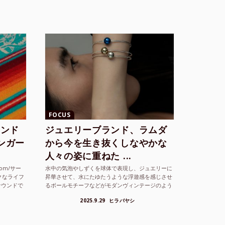
FOCUS
ランド
ジュエリーブランド、ラムダ
シンガー
から今を生き抜くしなやかな
人々の姿に重ねた ...
com/サー
水中の気泡やしずくを球体で表現し、ジュエリーに
クなライフ
昇華させて、水にたゆたうような浮遊感を感じさせ
サウンドで
るボールモチーフなどがモダンヴィンテージのよう
な雰囲気も感じさせるLAMBDA の新しいコレクシ
2025.9.29
ヒラバヤシ
ョンを202...