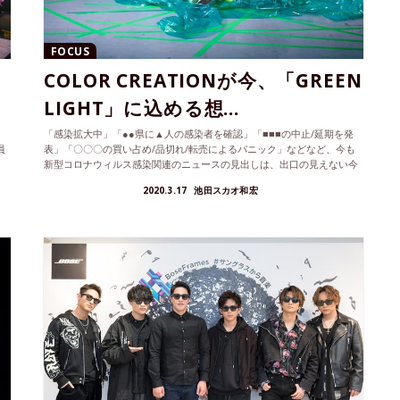
FOCUS
COLOR CREATIONが今、「GREEN
LIGHT」に込める想...
「感染拡大中」「●●県に▲人の感染者を確認」「■■■の中止/延期を発
員
表」「〇〇〇の買い占め/品切れ/転売によるパニック」などなど、今も
新型コロナウィルス感染関連のニュースの見出しは、出口の見えない今
の...
2020.3.17
池田スカオ和宏