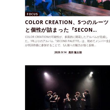
FOCUS
COLOR CREATION、5つのルーツ
と個性が詰まった『SECON...
COLOR CREATIONの可能性が、多面的に開花したアルバムが完成し
た。1年ぶりのアルバム『SECOND PALETTE』は、初めてメンバー全
が作詞作曲に参加することで、5人個々の魅力が強く反映...
2020.9.14
黒田 隆太朗