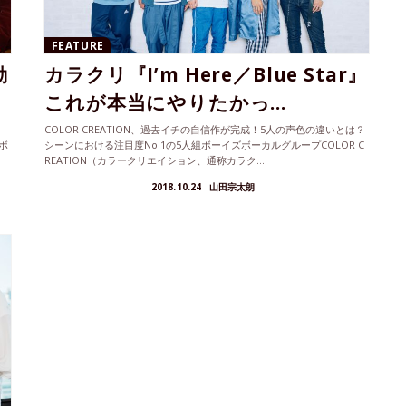
FEATURE
動
カラクリ『I’m Here／Blue Star』
これが本当にやりたかっ...
、
COLOR CREATION、過去イチの自信作が完成！5人の声色の違いとは？
ボ
シーンにおける注目度No.1の5人組ボーイズボーカルグループCOLOR C
REATION（カラークリエイション、通称カラク...
2018.10.24
山田宗太朗