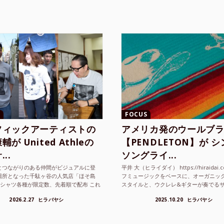
FOCUS
フィックアーティストの
アメリカ発のウールブ
が United Athleの
【PENDLETON】が 
..
ソングライ...
とつながりのある仲間がビジュアルに登
平井 大（ヒライダイ） https://hiraidai.
場所となった千駄ヶ谷の人気店「ほそ島
フミュージックをベースに、オーガニッ
Tシャツ各種が限定数、先着順で配布 これ
スタイルと、ウクレレ&ギターが奏でる
ted Athle（ユナイテッドアスレ）は、さま
注目を集めるシンガ ーソングラ...
2026.2.27
ヒラバヤシ
2025.10.20
ヒラバヤシ