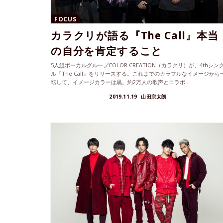
FOCUS
カラクリが語る『The Call』本当
の自分を肯定すること
5人組ボーカルグループCOLOR CREATION（カラクリ）が、4thシン
ル『The Call』をリリースする。これまでのカラフルなイメージから
転して、イメージカラーは黒。約2万人の歌声とコラボ...
2019.11.19
山田宗太朗