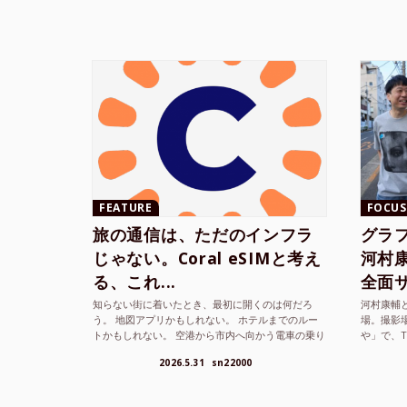
FEATURE
FOCUS
旅の通信は、ただのインフラ
グラ
じゃない。Coral eSIMと考え
河村康輔
る、これ...
全面サ.
知らない街に着いたとき、最初に開くのは何だろ
河村康輔
う。 地図アプリかもしれない。 ホテルまでのルー
場。撮影
トかもしれない。 空港から市内へ向かう電車の乗り
や」で、
方かもしれない。 あるいは、ひとまず音楽を流し
までUni
2026.5.31
sn22000
て、その街の空...
ざまな...