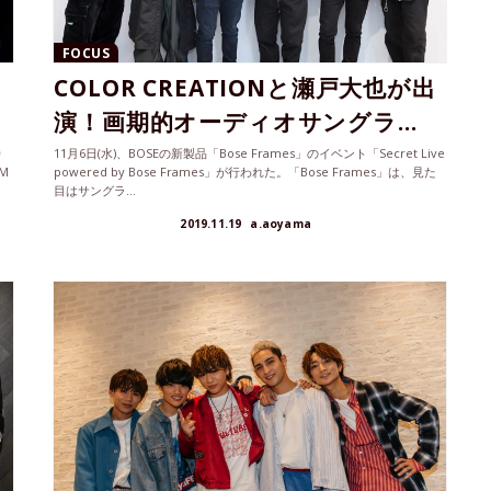
FOCUS
COLOR CREATIONと瀬戸大也が出
演！画期的オーディオサングラ...
カ
11月6日(水)、BOSEの新製品「Bose Frames」のイベント「Secret Live
M
powered by Bose Frames」が行われた。「Bose Frames」は、見た
目はサングラ...
2019.11.19
a.aoyama