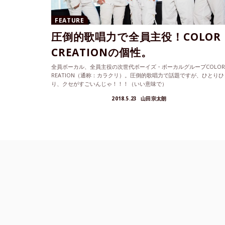
FEATURE
圧倒的歌唱力で全員主役！COLOR
CREATIONの個性。
全員ボーカル、全員主役の次世代ボーイズ・ボーカルグループCOLOR 
REATION（通称：カラクリ）。圧倒的歌唱力で話題ですが、ひとりひ
り、クセがすごいんじゃ！！！（いい意味で）
2018.5.23
山田宗太朗