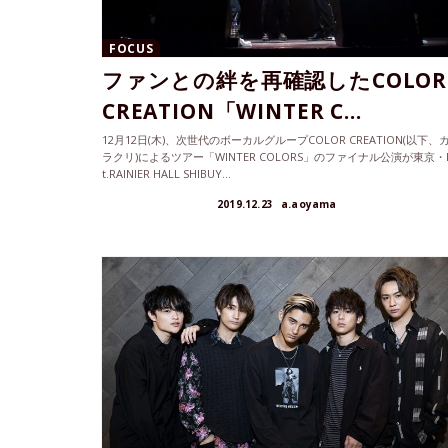
FOCUS
ファンとの絆を再確認したCOLOR
CREATION「WINTER C...
12月12日(木)、次世代のボーカルグループCOLOR CREATION(以下、
ラクリ)によるツアー「WINTER COLORS」のファイナル公演が東京・
t.RAINIER HALL SHIBUY...
2019.12.23
a.aoyama