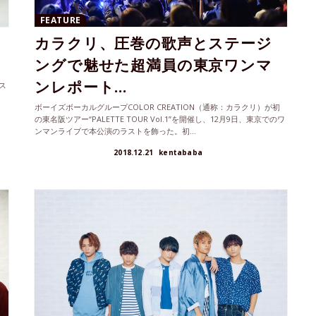
FEATURE
カラクリ、圧巻の歌声とステージ
ングで魅せた超満員の東京ワンマ
ンレポート...
ス
、
ボーイズボーカルグループCOLOR CREATION（通称：カラクリ）が初
の東名阪ツアー“PALETTE TOUR Vol.1”を開催し、12月9日、東京でのワ
ンマンライブで本公演のラストを飾った。初...
2018.12.21
kentababa