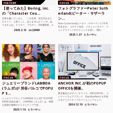
FEATURE
FOCUS
【使ってみた】Boring, inc.
フォトグラファーPeter Suth
の「Character Cou...
erland(ピーター・サザーラ
ン...
文章を書いていると、「この文章、何文字あるん
だろう？」と思うこと、ありませんか？ いや、あ
Peter Sutherland(ピーター・サザーランド) 1976
りますよね。ライター、ブロガー、SNS運用者、エ
年生まれ。 コロラド在住。ドキュメンタリー・フ
ンジニア、学生...
2025.2.13
sn22000
ォトグラフィーのテクニックを使い、隠れ...
2025.1.27
ヒラバヤシ
FOCUS
FOCUS
ジュエリーブランドLAMBDA
ANCHOR INC.が初のPOPUP
(ラムダ)が 渋谷パルコでPOPU
OFFICEを開催。
P S...
東京拠点のデザインオフィス、ANCHOR INC.。 ス
トリートウェアブランド、BlackEyePatch を手掛
ジュエリーブランド“LAMBDA( ラムダ))” “PLAYFRE
けるクリエイティブエージェンシーとして...
EDOM 自由を遊べ。 LAMBDA（ラムダ）は、有限
2024.12.19
ヒラバヤシ
な資源を無限のクリエイティブで追...
2025.1.16
ヒラバヤシ