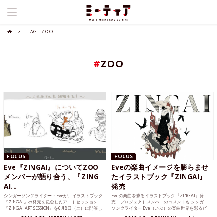
TAG : ZOO
#
ZOO
FOCUS
FOCUS
Eve『ZINGAI』についてZOO
Eveの楽曲イメージを膨らませ
メンバーが語り合う、『ZING
たイラストブック『ZINGAI』
AI...
発売
シンガーソングライター・Eveが、イラストブック
Eveの楽曲を彩るイラストブック『ZINGAI』発
『ZINGAI』の発売を記念したアートセッション
売！プロジェクトメンバーのコメントも シンガー
『ZINGAI ART SESSION』を6月8日（土）に開催し
ソングライター Eve（いぶ）の楽曲世界を彩るビ
た。制作に携わったZOOのメンバーによるトーク
ジュアル...