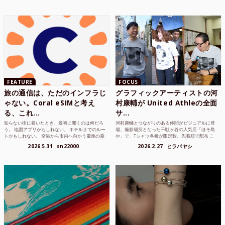
FEATURE
FOCUS
旅の通信は、ただのインフラじ
グラフィックアーティストの河
ゃない。Coral eSIMと考え
村康輔が United Athleの全面
る、これ...
サ...
知らない街に着いたとき、最初に開くのは何だろ
河村康輔とつながりのある仲間がビジュアルに登
う。 地図アプリかもしれない。 ホテルまでのルー
場。撮影場所となった千駄ヶ谷の人気店「ほそ島
トかもしれない。 空港から市内へ向かう電車の乗
や」で、Tシャツ各種が限定数、先着順で配布 こ
り方かもしれな...
れまでUnited...
2026.5.31
sn22000
2026.2.27
ヒラバヤシ