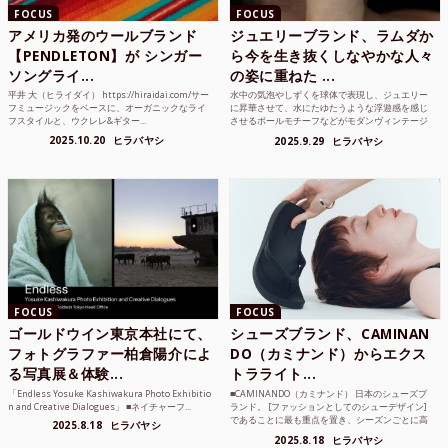
FOCUS
FOCUS
アメリカ発のウールブランド
ジュエリーブランド、ラムダか
【PENDLETON】が シンガー
ら今を生き抜くしなやかな人々
ソングライ...
の姿に重ねた ...
平井 大（ヒライダイ） https://hiraidai.com/サー
水中の気泡やしずくを球体で表現し、ジュエリー
フミュージックをベースに、オーガニックなライ
に昇華させて、水にたゆたうような浮遊感を感じ
フスタイルと、ウクレレ&ギター...
させるボールモチーフなどがモダンヴィンテージ
のような雰囲気も感じ...
2025.10.20
ヒラバヤシ
2025.9.29
ヒラバヤシ
FOCUS
FOCUS
ゴールドウイン東京本社にて、
シューズブランド、CAMINAN
フォトグラファー柏倉陽介によ
DO（カミナンド）からエクス
る写真展＆体験...
トラライト...
「Endless Yosuke Kashiwakura Photo Exhibitio
■CAMINANDO（カミナンド） 日本のシューズブ
n and Creative Dialogues」 ■ネイチャーフ...
ランド。 [ファッションとしてのシューデザイン]
であることに最も重点を置き、シーズンごとに高
2025.8.18
ヒラバヤシ
品質な素...
2025.8.18
ヒラバヤシ