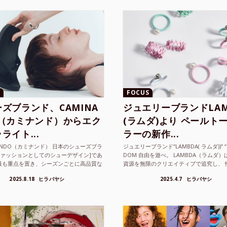
FOCUS
ズブランド、CAMINA
ジュエリーブランドLAM
O（カミナンド）からエク
(ラムダ)より ペールト
ライト...
ラーの新作...
NANDO（カミナンド） 日本のシューズブラ
ジュエリーブランド“LAMBDA( ラムダ))” “P
ファッションとしてのシューデザイン]であ
DOM 自由を遊べ。 LAMBDA（ラムダ
最も重点を置き、シーズンごとに高品質な
資源を無限のクリエイティブで追究し、 
選し、伝統的な靴作りの技術を今でも持つ
の枠を超えボーダレスなジュエリ...
2025.8.18
ヒラバヤシ
2025.4.7
ヒラバヤシ