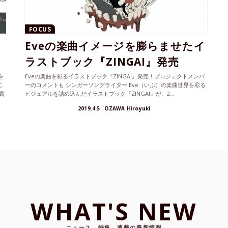
FOCUS
Eveの楽曲イメージを膨らませたイ
ラストブック『ZINGAI』発売
を
Eveの楽曲を彩るイラストブック『ZINGAI』発売！プロジェクトメンバ
に
ーのコメントも シンガーソングライター Eve（いぶ）の楽曲世界を彩る
貴
ビジュアルを詰め込んだイラストブック『ZINGAI』が、2...
2019.4.5
OZAWA Hiroyuki
WHAT'S NEW
ニュース、特集、連載の最新情報