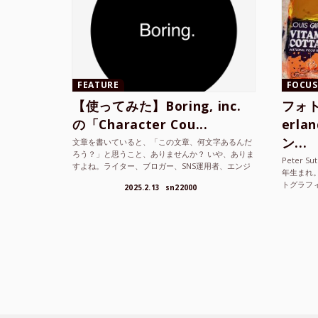
FEATURE
FOCUS
【使ってみた】Boring, inc.
フォト
の「Character Cou...
erl
ン...
文章を書いていると、「この文章、何文字あるんだ
ろう？」と思うこと、ありませんか？ いや、ありま
Peter S
すよね。ライター、ブロガー、SNS運用者、エンジ
年生まれ
ニア、学生… 文字数を意識する仕事やタスクは意外
トグラフ
2025.2.13
sn22000
と多い。で...
を撮り続け