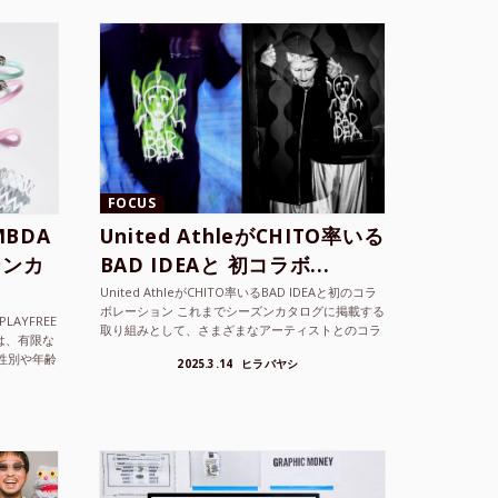
FOCUS
BDA
United AthleがCHITO率いる
ーンカ
BAD IDEAと 初コラボ...
United AthleがCHITO率いるBAD IDEAと初のコラ
ボレーション これまでシーズンカタログに掲載する
LAYFREE
取り組みとして、さまざまなアーティストとのコラ
）は、有限な
ボレーションアイテムを製品見本として作...
性別や年齢
2025.3.14
ヒラバヤシ