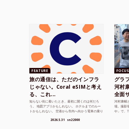
FEATURE
FOCUS
旅の通信は、ただのインフラ
グラ
じゃない。Coral eSIMと考え
河村康輔
る、これ...
全面サ.
知らない街に着いたとき、最初に開くのは何だろ
河村康輔
う。 地図アプリかもしれない。 ホテルまでのルー
場。撮影
トかもしれない。 空港から市内へ向かう電車の乗り
や」で、
方かもしれない。 あるいは、ひとまず音楽を流し
までUni
2026.5.31
sn22000
て、その街の空...
ざまな...