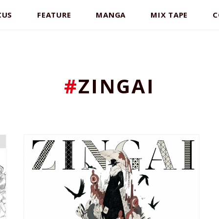
CUS
FEATURE
MANGA
MIX TAPE
C
#
ZINGAI