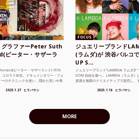
FOCUS
グラファーPeter Suth
ジュエリーブランドLAM
and(ピーター・サザーラ
(ラムダ)が 渋谷パルコで
UP S...
utherland(ピーター・サザーランド) 1976
ジュエリーブランド“LAMBDA( ラムダ))” “P
。 コロラド在住。ドキュメンタリー・フォ
DOM 自由を遊べ。 LAMBDA（ラムダ
ィーのテクニックを使い、隠れた笑いや美
資源を無限のクリエイティブで追究し、 
ているフォトグラファーでフィ...
の枠を超えボーダレスなジュエリ...
2025.1.27
ヒラバヤシ
2025.1.16
ヒラバヤシ
MORE