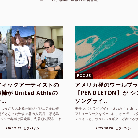
FOCUS
フィックアーティストの
アメリカ発のウールブ
が United Athleの
【PENDLETON】が 
..
ソングライ...
とつながりのある仲間がビジュアルに登
平井 大（ヒライダイ） https://hiraidai.
場所となった千駄ヶ谷の人気店「ほそ島
フミュージックをベースに、オーガニッ
Tシャツ各種が限定数、先着順で配布 これ
スタイルと、ウクレレ&ギターが奏でる
ted Athle（ユナイテッドアスレ）は、さま
注目を集めるシンガ ーソングラ...
2026.2.27
ヒラバヤシ
2025.10.20
ヒラバヤシ