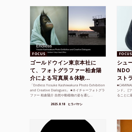
FOCUS
FOCUS
ゴールドウイン東京本社に
シュー
て、フォトグラファー柏倉陽
ND
介による写真展＆体験...
ストラ
「Endless Yosuke Kashiwakura Photo Exhibition
■CAMI
and Creative Dialogues」 ■ネイチャーフォトグラ
ンド。 [
ファー 柏倉陽介 自然や動植物の姿を通し...
ることに
素材を厳
2025.8.18
ヒラバヤシ
メキ...