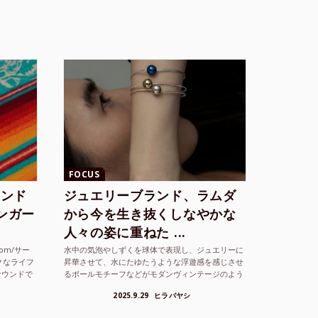
FOCUS
ランド
ジュエリーブランド、ラムダ
シンガー
から今を生き抜くしなやかな
人々の姿に重ねた ...
com/サー
水中の気泡やしずくを球体で表現し、ジュエリーに
クなライフ
昇華させて、水にたゆたうような浮遊感を感じさせ
サウンドで
るボールモチーフなどがモダンヴィンテージのよう
な雰囲気も感じさせるLAMBDA の新しいコレクシ
2025.9.29
ヒラバヤシ
ョンを202...