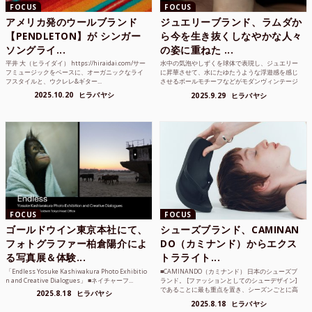
FOCUS
FOCUS
アメリカ発のウールブランド
ジュエリーブランド、ラムダか
【PENDLETON】が シンガー
ら今を生き抜くしなやかな人々
ソングライ...
の姿に重ねた ...
平井 大（ヒライダイ） https://hiraidai.com/サー
水中の気泡やしずくを球体で表現し、ジュエリー
フミュージックをベースに、オーガニックなライ
に昇華させて、水にたゆたうような浮遊感を感じ
フスタイルと、ウクレレ&ギター...
させるボールモチーフなどがモダンヴィンテージ
のような雰囲気も感じ...
2025.10.20
ヒラバヤシ
2025.9.29
ヒラバヤシ
FOCUS
FOCUS
ゴールドウイン東京本社にて、
シューズブランド、CAMINAN
フォトグラファー柏倉陽介によ
DO（カミナンド）からエクス
る写真展＆体験...
トラライト...
「Endless Yosuke Kashiwakura Photo Exhibitio
■CAMINANDO（カミナンド） 日本のシューズブ
n and Creative Dialogues」 ■ネイチャーフ...
ランド。 [ファッションとしてのシューデザイン]
であることに最も重点を置き、シーズンごとに高
2025.8.18
ヒラバヤシ
品質な素...
2025.8.18
ヒラバヤシ