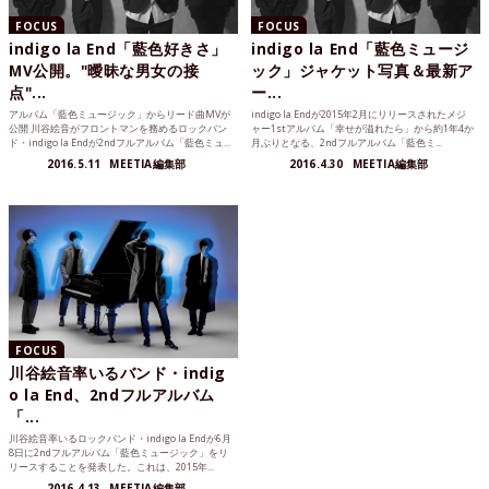
FOCUS
FOCUS
indigo la End「藍色好きさ」
indigo la End「藍色ミュージ
MV公開。"曖昧な男女の接
ック」ジャケット写真＆最新ア
点"...
ー...
アルバム「藍色ミュージック」からリード曲MVが
indigo la Endが2015年2月にリリースされたメジ
公開 川谷絵音がフロントマンを務めるロックバン
ャー1stアルバム「幸せが溢れたら」から約1年4か
ド・indigo la Endが2ndフルアルバム「藍色ミュ...
月ぶりとなる、2ndフルアルバム「藍色ミ...
2016.5.11
MEETIA編集部
2016.4.30
MEETIA編集部
FOCUS
川谷絵音率いるバンド・indig
o la End、2ndフルアルバム
「...
川谷絵音率いるロックバンド・indigo la Endが6月
8日に2ndフルアルバム「藍色ミュージック」をリ
リースすることを発表した。これは、2015年...
2016.4.13
MEETIA編集部