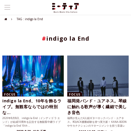
TAG : indigo la End
#
indigo la End
FOCUS
FOCUS
indigo la End、10年を飾るラ
福岡発バンド・ユアネス。琴線
イブ。無観客ならではの特別
に触れる歌声が導く繊細で美し
な...
き音色
2020年8月8日、indigo la End（インディゴ ラ エ
福岡が生んだ4人組ギターロックバンド・ユアネ
ンド）が結成10周年を記念する無観客中継ライブ
ス。ROJACK優勝経験を持つ実力派！ KANA-BOON
「indigo la End 10th ...
やサカナクションのマネージメントを担う音楽レ
ーベル...