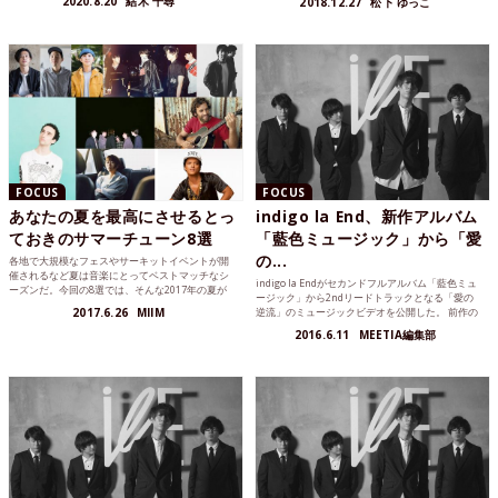
2020.8.20
結木 千尋
2018.12.27
松下 ゆっこ
FOCUS
FOCUS
あなたの夏を最高にさせるとっ
indigo la End、新作アルバム
ておきのサマーチューン8選
「藍色ミュージック」から「愛
の...
各地で大規模なフェスやサーキットイベントが開
催されるなど夏は音楽にとってベストマッチなシ
indigo la Endがセカンドフルアルバム「藍色ミュ
ーズンだ。今回の8選では、そんな2017年の夏が
ージック」から2ndリードトラックとなる「愛の
もっと素敵になるような楽曲を紹介。まもなく訪
2017.6.26
MIIM
逆流」のミュージックビデオを公開した。 前作の
れる夏をぜひ最高なものに！
ミ...
2016.6.11
MEETIA編集部