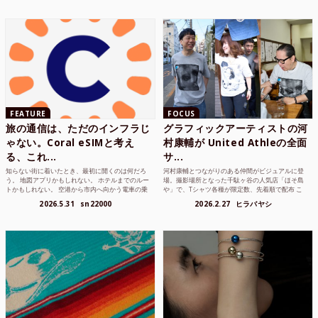
FEATURE
FOCUS
旅の通信は、ただのインフラじ
グラフィックアーティストの河
ゃない。Coral eSIMと考え
村康輔が United Athleの全面
る、これ...
サ...
知らない街に着いたとき、最初に開くのは何だろ
河村康輔とつながりのある仲間がビジュアルに登
う。 地図アプリかもしれない。 ホテルまでのルー
場。撮影場所となった千駄ヶ谷の人気店「ほそ島
トかもしれない。 空港から市内へ向かう電車の乗
や」で、Tシャツ各種が限定数、先着順で配布 こ
り方かもしれな...
れまでUnited...
2026.5.31
sn22000
2026.2.27
ヒラバヤシ