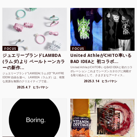
FOCUS
FOCUS
ジュエリーブランドLAMBDA
United AthleがCHITO率いる
(ラムダ)より ペールトーンカラ
BAD IDEAと 初コラボ...
ーの新作...
United AthleがCHITO率いるBAD IDEAと初のコラ
ボレーション これまでシーズンカタログに掲載す
ジュエリーブランド“LAMBDA( ラムダ))” “PLAYFRE
る取り組みとして、さまざまなアーティス...
EDOM 自由を遊べ。 LAMBDA（ラムダ）は、有限
2025.3.14
ヒラバヤシ
な資源を無限のクリエイティブで追...
2025.4.7
ヒラバヤシ