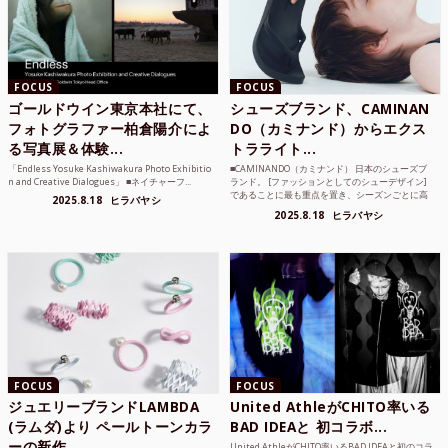
FOCUS
FOCUS
ゴールドウイン東京本社にて、
シューズブランド、CAMINAN
フォトグラファー柏倉陽介によ
DO（カミナンド）からエクス
る写真展＆体験...
トラライト...
「Endless Yosuke Kashiwakura Photo Exhibitio
■CAMINANDO（カミナンド） 日本のシューズブ
n and Creative Dialogues」 ■ネイチャーフ...
ランド。 [ファッションとしてのシューデザイン]
であることに最も重点を置き、シーズンごとに高
2025.8.18
ヒラバヤシ
品質な素...
2025.8.18
ヒラバヤシ
FOCUS
FOCUS
ジュエリーブランドLAMBDA
United AthleがCHITO率いる
(ラムダ)より ペールトーンカラ
BAD IDEAと 初コラボ...
ーの新作...
United AthleがCHITO率いるBAD IDEAと初のコラ