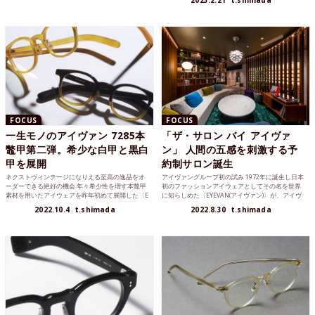
2023.2.21
t.shimada
FOCUS
FOCUS
一生モノのアイヴァン 7285本
「ザ・サロン バイ アイヴァ
鼈甲第二弾。希少な白甲と黒白
ン」 人間の五感を刺激する予
甲を展開
約制サロン誕生
ネクストヴィンテージになりえる至高の逸品をオ
アイヴァングループ初の試み 1972年に誕生し日本
ーダーできる絶好の機会 年々希少性を増す本鼈甲
初のファッションアイウェアとしてその名を世界
素材を用いたアイウェアを昨年初めて展開した〈E
に知らしめた〈EYEVAN(アイヴァン)〉が、アイヴ
YEVAN 72...
ァング...
2022.10.4
t.shimada
2022.8.30
t.shimada