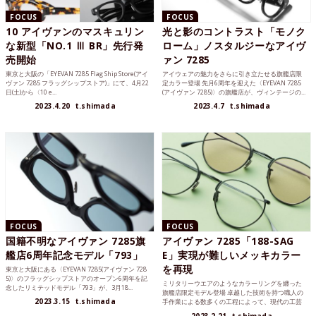
FOCUS
FOCUS
10 アイヴァンのマスキュリン
光と影のコントラスト「モノク
な新型「NO.1 Ⅲ BR」先行発
ローム」ノスタルジーなアイヴ
売開始
ァン 7285
東京と大阪の「EYEVAN 7285 Flag Ship Store(アイ
アイウェアの魅力をさらに引き立たせる旗艦店限
ヴァン 7285 フラッグシップストア)」にて、4月22
定カラー登場 先月6周年を迎えた〈EYEVAN 7285
日(土)から〈10 e...
(アイヴァン 7285)〉の旗艦店が、ヴィンテージの...
2023.4.20
t.shimada
2023.4.7
t.shimada
FOCUS
FOCUS
国籍不明なアイヴァン 7285旗
アイヴァン 7285「188-SAG
艦店6周年記念モデル「793」
E」実現が難しいメッキカラー
を再現
東京と大阪にある〈EYEVAN 7285(アイヴァン 728
5)〉のフラッグシップストアのオープン6周年を記
ミリタリーウエアのようなカラーリングを纏った
念したリミテッドモデル「793」が、3月18...
旗艦店限定モデル登場 卓越した技術を持つ職人の
2023.3.15
t.shimada
手作業による数多くの工程によって、現代の工芸
品と呼べるアイウェ...