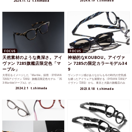
2024.6.19
t.shimada
2024.11.12
t.shimada
FOCUS
FOCUS
天然素材のような奥深さ。アイ
神秘的なKOUBOU。アイヴァ
ヴァン 7285旗艦店限定色「マ
ン 7285の限定カラーモデル34
ーブル」
9
大理石をイメージした「Marble」採用 〈EYEVAN
ヴィンテージ感がありながらも今の時代の空気感
7285(アイヴァン 7285)〉旗艦店限定色モデル 「35
を纏ったアイウェアを展開する〈EYEVAN 7285(ア
3-Marble(マーブル)」が、...
イヴァン 7285)〉から、東京と大阪の旗艦店のみ
の...
2024.2.1
t.shimada
2023.8.18
t.shimada