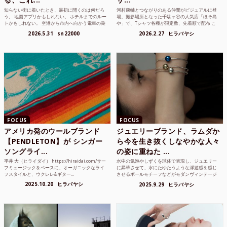
知らない街に着いたとき、最初に開くのは何だろ
河村康輔とつながりのある仲間がビジュアルに登
う。 地図アプリかもしれない。 ホテルまでのルー
場。撮影場所となった千駄ヶ谷の人気店「ほそ島
トかもしれない。 空港から市内へ向かう電車の乗
や」で、Tシャツ各種が限定数、先着順で配布 こ
り方かもしれな...
れまでUnited...
2026.5.31
sn22000
2026.2.27
ヒラバヤシ
FOCUS
FOCUS
アメリカ発のウールブランド
ジュエリーブランド、ラムダか
【PENDLETON】が シンガー
ら今を生き抜くしなやかな人々
ソングライ...
の姿に重ねた ...
平井 大（ヒライダイ） https://hiraidai.com/サー
水中の気泡やしずくを球体で表現し、ジュエリー
フミュージックをベースに、オーガニックなライ
に昇華させて、水にたゆたうような浮遊感を感じ
フスタイルと、ウクレレ&ギター...
させるボールモチーフなどがモダンヴィンテージ
のような雰囲気も感じ...
2025.10.20
ヒラバヤシ
2025.9.29
ヒラバヤシ