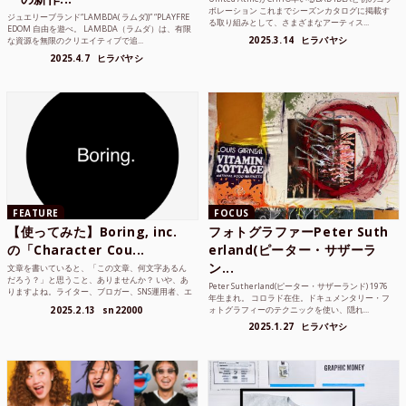
ボレーション これまでシーズンカタログに掲載す
ジュエリーブランド“LAMBDA( ラムダ))” “PLAYFRE
る取り組みとして、さまざまなアーティス...
EDOM 自由を遊べ。 LAMBDA（ラムダ）は、有限
2025.3.14
ヒラバヤシ
な資源を無限のクリエイティブで追...
2025.4.7
ヒラバヤシ
FEATURE
FOCUS
【使ってみた】Boring, inc.
フォトグラファーPeter Suth
の「Character Cou...
erland(ピーター・サザーラ
ン...
文章を書いていると、「この文章、何文字あるん
だろう？」と思うこと、ありませんか？ いや、あ
Peter Sutherland(ピーター・サザーランド) 1976
りますよね。ライター、ブロガー、SNS運用者、エ
年生まれ。 コロラド在住。ドキュメンタリー・フ
ンジニア、学生...
2025.2.13
sn22000
ォトグラフィーのテクニックを使い、隠れ...
2025.1.27
ヒラバヤシ