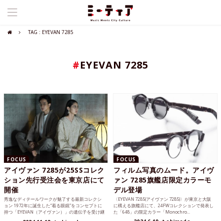
TAG : EYEVAN 7285
#
EYEVAN 7285
FOCUS
FOCUS
アイヴァン 7285が25SSコレク
フィルム写真のムード。アイヴ
ション先行受注会を東京店にて
ァン 7285旗艦店限定カラーモ
開催
デル登場
秀逸なディテールワークが魅了する最新コレクシ
〈EYEVAN 7285(アイヴァン 7285)〉が東京と大阪
ョン 1972年に誕生した“着る眼鏡”をコンセプトに
に構える旗艦店にて、24FWコレクションで発表し
持つ「EYEVAN（アイヴァン）」の遺伝子を受け継
た「648」の限定カラー「Monochro...
ぐ「E...