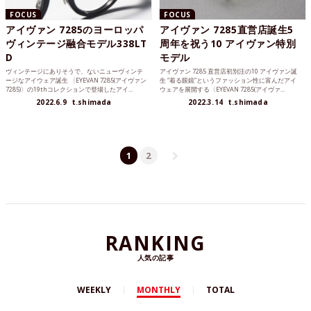
FOCUS
FOCUS
アイヴァン 7285のヨーロッパ
アイヴァン 7285直営店誕生5
ヴィンテージ融合モデル338LT
周年を祝う10 アイヴァン特別
D
モデル
ヴィンテージにありそうで、ないニューヴィンテ
アイヴァン 7285 直営店初別注の10 アイヴァン誕
ージなアイウェア誕生 〈EYEVAN 7285(アイヴァン
生 “着る眼鏡”というファッション性に富んだアイ
7285)〉の19thコレクションで登場したアイ...
ウェアを展開する〈EYEVAN 7285(アイヴァ...
2022.6.9
t.shimada
2022.3.14
t.shimada
1
2
RANKING
人気の記事
WEEKLY
MONTHLY
TOTAL