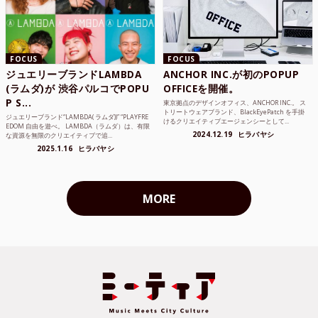
FOCUS
FOCUS
ジュエリーブランドLAMBDA
ANCHOR INC.が初のPOPUP
(ラムダ)が 渋谷パルコでPOPU
OFFICEを開催。
P S...
東京拠点のデザインオフィス、ANCHOR INC.。 ス
トリートウェアブランド、BlackEyePatch を手掛
ジュエリーブランド“LAMBDA( ラムダ))” “PLAYFRE
けるクリエイティブエージェンシーとして...
EDOM 自由を遊べ。 LAMBDA（ラムダ）は、有限
2024.12.19
ヒラバヤシ
な資源を無限のクリエイティブで追...
2025.1.16
ヒラバヤシ
MORE