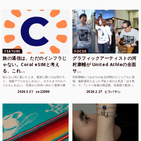
FEATURE
FOCUS
旅の通信は、ただのインフラじ
グラフィックアーティストの河
ゃない。Coral eSIMと考え
村康輔が United Athleの全面
る、これ...
サ...
知らない街に着いたとき、最初に開くのは何だろ
河村康輔とつながりのある仲間がビジュアルに登
う。 地図アプリかもしれない。 ホテルまでのルー
場。撮影場所となった千駄ヶ谷の人気店「ほそ島
トかもしれない。 空港から市内へ向かう電車の乗
や」で、Tシャツ各種が限定数、先着順で配布 こ
り方かもしれな...
れまでUnited...
2026.5.31
sn22000
2026.2.27
ヒラバヤシ