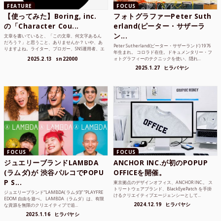
FEATURE
FOCUS
【使ってみた】Boring, inc.
フォトグラファーPeter Suth
の「Character Cou...
erland(ピーター・サザーラ
ン...
文章を書いていると、「この文章、何文字あるん
だろう？」と思うこと、ありませんか？ いや、あ
Peter Sutherland(ピーター・サザーランド) 1976
りますよね。ライター、ブロガー、SNS運用者、エ
年生まれ。 コロラド在住。ドキュメンタリー・フ
ンジニア、学生...
2025.2.13
sn22000
ォトグラフィーのテクニックを使い、隠れ...
2025.1.27
ヒラバヤシ
FOCUS
FOCUS
ジュエリーブランドLAMBDA
ANCHOR INC.が初のPOPUP
(ラムダ)が 渋谷パルコでPOPU
OFFICEを開催。
P S...
東京拠点のデザインオフィス、ANCHOR INC.。 ス
トリートウェアブランド、BlackEyePatch を手掛
ジュエリーブランド“LAMBDA( ラムダ))” “PLAYFRE
けるクリエイティブエージェンシーとして...
EDOM 自由を遊べ。 LAMBDA（ラムダ）は、有限
2024.12.19
ヒラバヤシ
な資源を無限のクリエイティブで追...
2025.1.16
ヒラバヤシ