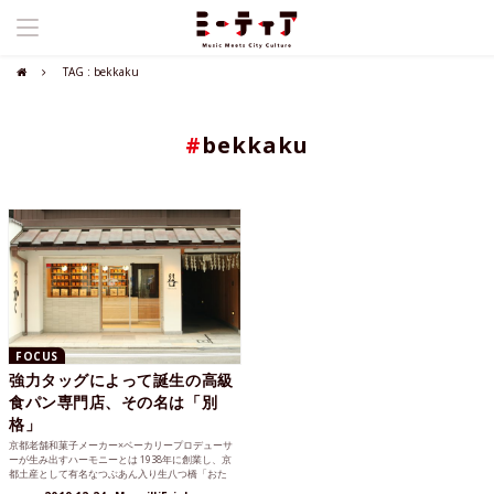
TAG : bekkaku
#
bekkaku
FOCUS
強力タッグによって誕生の高級
食パン専門店、その名は「別
格」
京都老舗和菓子メーカー×ベーカリープロデューサ
ーが生み出すハーモニーとは 1938年に創業し、京
都土産として有名なつぶあん入り生八つ橋「おた
べ」などを製...