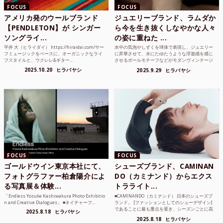
FOCUS
FOCUS
アメリカ発のウールブランド
ジュエリーブランド、ラムダか
【PENDLETON】が シンガー
ら今を生き抜くしなやかな人々
ソングライ...
の姿に重ねた ...
平井 大（ヒライダイ） https://hiraidai.com/サー
水中の気泡やしずくを球体で表現し、ジュエリー
フミュージックをベースに、オーガニックなライ
に昇華させて、水にたゆたうような浮遊感を感じ
フスタイルと、ウクレレ&ギター...
させるボールモチーフなどがモダンヴィンテージ
のような雰囲気も感じ...
2025.10.20
ヒラバヤシ
2025.9.29
ヒラバヤシ
FOCUS
FOCUS
ゴールドウイン東京本社にて、
シューズブランド、CAMINAN
フォトグラファー柏倉陽介によ
DO（カミナンド）からエクス
る写真展＆体験...
トラライト...
「Endless Yosuke Kashiwakura Photo Exhibitio
■CAMINANDO（カミナンド） 日本のシューズブ
n and Creative Dialogues」 ■ネイチャーフ...
ランド。 [ファッションとしてのシューデザイン]
であることに最も重点を置き、シーズンごとに高
2025.8.18
ヒラバヤシ
品質な素...
2025.8.18
ヒラバヤシ