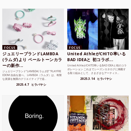
FOCUS
FOCUS
ジュエリーブランドLAMBDA
United AthleがCHITO率いる
(ラムダ)より ペールトーンカラ
BAD IDEAと 初コラボ...
ーの新作...
United AthleがCHITO率いるBAD IDEAと初のコラ
ボレーション これまでシーズンカタログに掲載す
ジュエリーブランド“LAMBDA( ラムダ))” “PLAYFRE
る取り組みとして、さまざまなアーティス...
EDOM 自由を遊べ。 LAMBDA（ラムダ）は、有限
2025.3.14
ヒラバヤシ
な資源を無限のクリエイティブで追...
2025.4.7
ヒラバヤシ