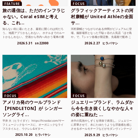
FEATURE
FOCUS
旅の通信は、ただのインフラじ
グラフィックアーティストの河
ゃない。Coral eSIMと考え
村康輔が United Athleの全面
る、これ...
サ...
知らない街に着いたとき、最初に開くのは何だろ
河村康輔とつながりのある仲間がビジュアルに登
う。 地図アプリかもしれない。 ホテルまでのルー
場。撮影場所となった千駄ヶ谷の人気店「ほそ島
トかもしれない。 空港から市内へ向かう電車の乗
や」で、Tシャツ各種が限定数、先着順で配布 こ
り方かもしれな...
れまでUnited...
2026.5.31
sn22000
2026.2.27
ヒラバヤシ
FOCUS
FOCUS
アメリカ発のウールブランド
ジュエリーブランド、ラムダか
【PENDLETON】が シンガー
ら今を生き抜くしなやかな人々
ソングライ...
の姿に重ねた ...
平井 大（ヒライダイ） https://hiraidai.com/サー
水中の気泡やしずくを球体で表現し、ジュエリー
フミュージックをベースに、オーガニックなライ
に昇華させて、水にたゆたうような浮遊感を感じ
フスタイルと、ウクレレ&ギター...
させるボールモチーフなどがモダンヴィンテージ
のような雰囲気も感じ...
2025.10.20
ヒラバヤシ
2025.9.29
ヒラバヤシ