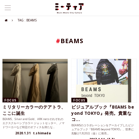
TAG : BEAMS
#
BEAMS
FOCUS
FOCUS
ミリタリーカラーのテアトラ、
ビジュアルブック『BEAMS be
ここに誕生
yond TOKYO』発売。貴重な
コ...
BEAMS、Silver and Gold、ARK netsそれぞれの
エクスクルーシブカラー ジェットセッター、ノマ
BEAMSのコラボレーションをアーカイブしたビジ
ドワーカーなど特定のオフィスを持たな...
ュアルブック『BEAMS beyond TOKYO』、世界に
2020.1.31
t.shimada
先駆け1月20日（金）に発売.。