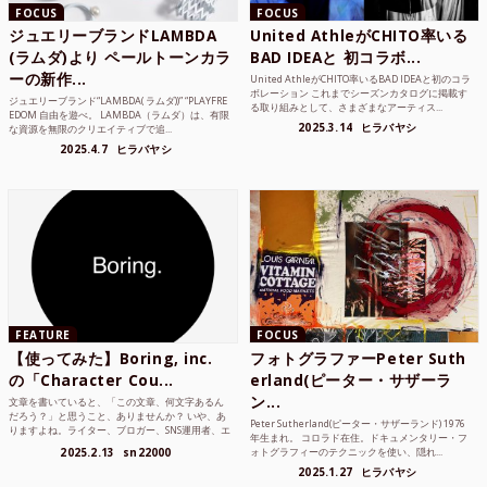
FOCUS
FOCUS
ジュエリーブランドLAMBDA
United AthleがCHITO率いる
(ラムダ)より ペールトーンカラ
BAD IDEAと 初コラボ...
ーの新作...
United AthleがCHITO率いるBAD IDEAと初のコラ
ボレーション これまでシーズンカタログに掲載す
ジュエリーブランド“LAMBDA( ラムダ))” “PLAYFRE
る取り組みとして、さまざまなアーティス...
EDOM 自由を遊べ。 LAMBDA（ラムダ）は、有限
2025.3.14
ヒラバヤシ
な資源を無限のクリエイティブで追...
2025.4.7
ヒラバヤシ
FEATURE
FOCUS
【使ってみた】Boring, inc.
フォトグラファーPeter Suth
の「Character Cou...
erland(ピーター・サザーラ
ン...
文章を書いていると、「この文章、何文字あるん
だろう？」と思うこと、ありませんか？ いや、あ
Peter Sutherland(ピーター・サザーランド) 1976
りますよね。ライター、ブロガー、SNS運用者、エ
年生まれ。 コロラド在住。ドキュメンタリー・フ
ンジニア、学生...
2025.2.13
sn22000
ォトグラフィーのテクニックを使い、隠れ...
2025.1.27
ヒラバヤシ