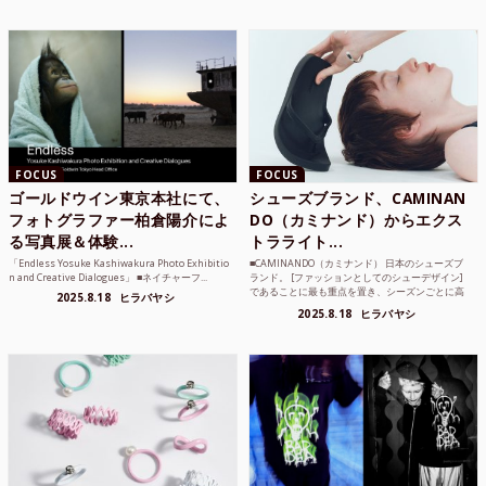
FOCUS
FOCUS
ゴールドウイン東京本社にて、
シューズブランド、CAMINAN
フォトグラファー柏倉陽介によ
DO（カミナンド）からエクス
る写真展＆体験...
トラライト...
「Endless Yosuke Kashiwakura Photo Exhibitio
■CAMINANDO（カミナンド） 日本のシューズブ
n and Creative Dialogues」 ■ネイチャーフ...
ランド。 [ファッションとしてのシューデザイン]
であることに最も重点を置き、シーズンごとに高
2025.8.18
ヒラバヤシ
品質な素...
2025.8.18
ヒラバヤシ