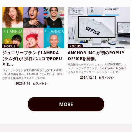
FOCUS
FOCUS
ジュエリーブランドLAMBDA
ANCHOR INC.が初のPOPUP
(ラムダ)が 渋谷パルコでPOPU
OFFICEを開催。
P S...
東京拠点のデザインオフィス、ANCHOR INC.。 ス
トリートウェアブランド、BlackEyePatch を手掛
ジュエリーブランド“LAMBDA( ラムダ))” “PLAYFRE
けるクリエイティブエージェンシーとして...
EDOM 自由を遊べ。 LAMBDA（ラムダ）は、有限
2024.12.19
ヒラバヤシ
な資源を無限のクリエイティブで追...
2025.1.16
ヒラバヤシ
MORE