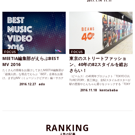
2017.1.14
IT.TI
FOCUS
FOCUS
MEETIA編集部がえらぶBEST
東京のストリートファッショ
MV 2016
ン、40年の82スタイルを総お
さらい！
たくさんの情報をお届けしてきたMEETIA編集部が
「超個人的」な視点でえらぶ「BEST」企画をお届
〈ビームス〉の40周年プロジェクト「TOKYO CUL
け。まずはMV（ミュージックビデオ）編！サカナ
TURE STORY」第三弾は、全82スタイルポスターが
クション、Hello SleepwalkersからBEAMS40周年
2016.12.27
ado
駅の壁面やとんちゃん通りをジャックする「TOKY
のあのMVまで！バラエティ豊かにお送りします！
O CULTURE STORY WALLPOSTER GALLERY」！駅
2016.11.18
kentababa
でみれるのは11月20日（日）までです！
RANKING
人気の記事