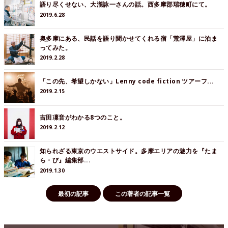
語り尽くせない、大瀧詠一さんの話。西多摩郡瑞穂町にて。
2019.6.28
奥多摩にある、民話を語り聞かせてくれる宿「荒澤屋」に泊ま
ってみた。
2019.2.28
「この先、希望しかない」Lenny code fiction ツアーフ...
2019.2.15
吉田凜音がわかる8つのこと。
2019.2.12
知られざる東京のウエストサイド。多摩エリアの魅力を『たま
ら・び』編集部...
2019.1.30
最初の記事
この著者の記事一覧