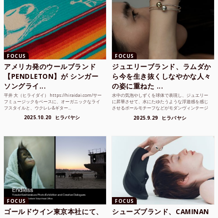
FOCUS
FOCUS
アメリカ発のウールブランド
ジュエリーブランド、ラムダか
【PENDLETON】が シンガー
ら今を生き抜くしなやかな人々
ソングライ...
の姿に重ねた ...
平井 大（ヒライダイ） https://hiraidai.com/サー
水中の気泡やしずくを球体で表現し、ジュエリー
フミュージックをベースに、オーガニックなライ
に昇華させて、水にたゆたうような浮遊感を感じ
フスタイルと、ウクレレ&ギター...
させるボールモチーフなどがモダンヴィンテージ
のような雰囲気も感じ...
2025.10.20
ヒラバヤシ
2025.9.29
ヒラバヤシ
FOCUS
FOCUS
ゴールドウイン東京本社にて、
シューズブランド、CAMINAN