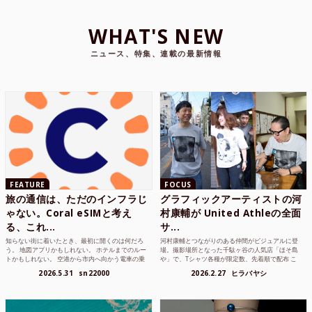
WHAT'S NEW
ニュース、特集、連載の最新情報
FEATURE
FOCUS
旅の通信は、ただのインフラじ
グラフィックアーティストの河
ゃない。Coral eSIMと考え
村康輔が United Athleの全面
る、これ...
サ...
知らない街に着いたとき、最初に開くのは何だろ
河村康輔とつながりのある仲間がビジュアルに登
う。 地図アプリかもしれない。 ホテルまでのルー
場。撮影場所となった千駄ヶ谷の人気店「ほそ島
トかもしれない。 空港から市内へ向かう電車の乗
や」で、Tシャツ各種が限定数、先着順で配布 こ
り方かもしれな...
れまでUnited...
2026.5.31
sn22000
2026.2.27
ヒラバヤシ