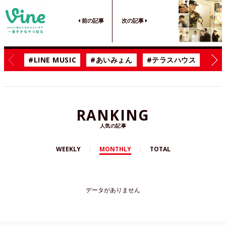
前の記事
次の記事
#LINE MUSIC
#あいみょん
#テラスハウス
#漫
RANKING
人気の記事
WEEKLY
MONTHLY
TOTAL
データがありません