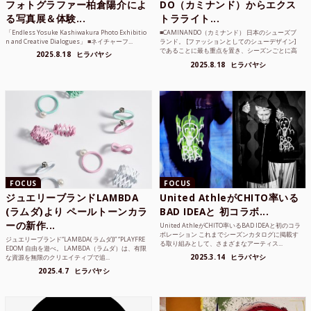
フォトグラファー柏倉陽介によ
DO（カミナンド）からエクス
る写真展＆体験...
トラライト...
「Endless Yosuke Kashiwakura Photo Exhibitio
■CAMINANDO（カミナンド） 日本のシューズブ
n and Creative Dialogues」 ■ネイチャーフ...
ランド。 [ファッションとしてのシューデザイン]
であることに最も重点を置き、シーズンごとに高
2025.8.18
ヒラバヤシ
品質な素...
2025.8.18
ヒラバヤシ
FOCUS
FOCUS
ジュエリーブランドLAMBDA
United AthleがCHITO率いる
(ラムダ)より ペールトーンカラ
BAD IDEAと 初コラボ...
ーの新作...
United AthleがCHITO率いるBAD IDEAと初のコラ
ボレーション これまでシーズンカタログに掲載す
ジュエリーブランド“LAMBDA( ラムダ))” “PLAYFRE
る取り組みとして、さまざまなアーティス...
EDOM 自由を遊べ。 LAMBDA（ラムダ）は、有限
2025.3.14
ヒラバヤシ
な資源を無限のクリエイティブで追...
2025.4.7
ヒラバヤシ