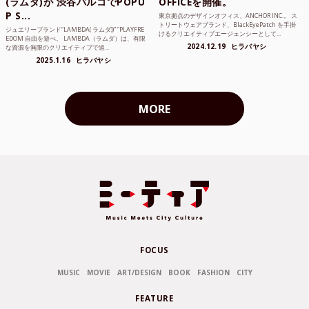
(ラムダ)が 渋谷パルコでPOPU
OFFICEを開催。
P S...
東京拠点のデザインオフィス、ANCHOR INC.。 ス
トリートウェアブランド、BlackEyePatch を手掛
ジュエリーブランド“LAMBDA( ラムダ))” “PLAYFRE
けるクリエイティブエージェンシーとして...
EDOM 自由を遊べ。 LAMBDA（ラムダ）は、有限
2024.12.19
ヒラバヤシ
な資源を無限のクリエイティブで追...
2025.1.16
ヒラバヤシ
MORE
FOCUS
MUSIC
MOVIE
ART/DESIGN
BOOK
FASHION
CITY
FEATURE