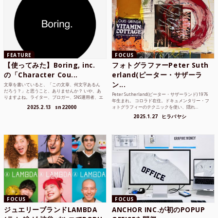
FEATURE
FOCUS
【使ってみた】Boring, inc.
フォトグラファーPeter Suth
の「Character Cou...
erland(ピーター・サザーラ
ン...
文章を書いていると、「この文章、何文字あるん
だろう？」と思うこと、ありませんか？ いや、あ
Peter Sutherland(ピーター・サザーランド) 1976
りますよね。ライター、ブロガー、SNS運用者、エ
年生まれ。 コロラド在住。ドキュメンタリー・フ
ンジニア、学生...
2025.2.13
sn22000
ォトグラフィーのテクニックを使い、隠れ...
2025.1.27
ヒラバヤシ
FOCUS
FOCUS
ジュエリーブランドLAMBDA
ANCHOR INC.が初のPOPUP