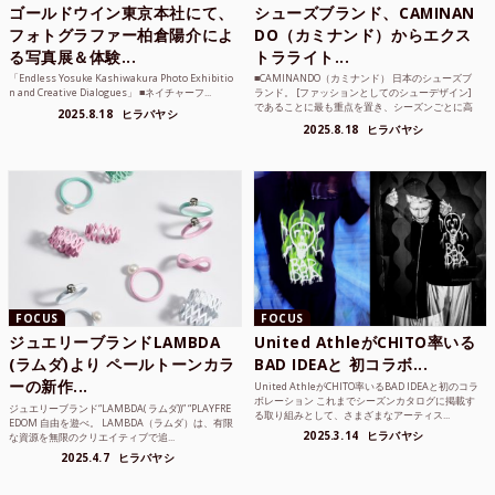
ゴールドウイン東京本社にて、
シューズブランド、CAMINAN
フォトグラファー柏倉陽介によ
DO（カミナンド）からエクス
る写真展＆体験...
トラライト...
「Endless Yosuke Kashiwakura Photo Exhibitio
■CAMINANDO（カミナンド） 日本のシューズブ
n and Creative Dialogues」 ■ネイチャーフ...
ランド。 [ファッションとしてのシューデザイン]
であることに最も重点を置き、シーズンごとに高
2025.8.18
ヒラバヤシ
品質な素...
2025.8.18
ヒラバヤシ
FOCUS
FOCUS
ジュエリーブランドLAMBDA
United AthleがCHITO率いる
(ラムダ)より ペールトーンカラ
BAD IDEAと 初コラボ...
ーの新作...
United AthleがCHITO率いるBAD IDEAと初のコラ
ボレーション これまでシーズンカタログに掲載す
ジュエリーブランド“LAMBDA( ラムダ))” “PLAYFRE
る取り組みとして、さまざまなアーティス...
EDOM 自由を遊べ。 LAMBDA（ラムダ）は、有限
2025.3.14
ヒラバヤシ
な資源を無限のクリエイティブで追...
2025.4.7
ヒラバヤシ