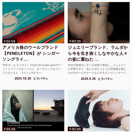
FOCUS
FOCUS
アメリカ発のウールブランド
ジュエリーブランド、ラムダか
【PENDLETON】が シンガー
ら今を生き抜くしなやかな人々
ソングライ...
の姿に重ねた ...
平井 大（ヒライダイ） https://hiraidai.com/サー
水中の気泡やしずくを球体で表現し、ジュエリー
フミュージックをベースに、オーガニックなライ
に昇華させて、水にたゆたうような浮遊感を感じ
フスタイルと、ウクレレ&ギター...
させるボールモチーフなどがモダンヴィンテージ
のような雰囲気も感じ...
2025.10.20
ヒラバヤシ
2025.9.29
ヒラバヤシ
FOCUS
FOCUS