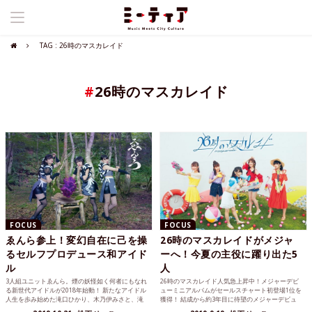
TAG : 26時のマスカレイド
#
26時のマスカレイド
FOCUS
FOCUS
ゑんら参上！変幻自在に己を操
26時のマスカレイドがメジャ
るセルフプロデュース和アイド
ーへ！今夏の主役に躍り出た5
ル
人
3人組ユニットゑんら。煙の妖怪如く何者にもなれ
26時のマスカレイド人気急上昇中！メジャーデビ
る新世代アイドルが2018年始動！ 新たなアイドル
ューミニアルバムがセールスチャート初登場1位を
人生を歩み始めた滝口ひかり、木乃伊みさと、滝
獲得！ 結成から約3年目に待望のメジャーデビュ
口きららが立...
ーを果たした5...