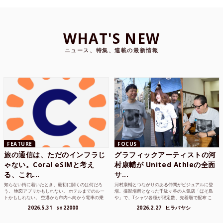
WHAT'S NEW
ニュース、特集、連載の最新情報
FEATURE
FOCUS
旅の通信は、ただのインフラじ
グラフィックアーティストの河
ゃない。Coral eSIMと考え
村康輔が United Athleの全面
る、これ...
サ...
知らない街に着いたとき、最初に開くのは何だろ
河村康輔とつながりのある仲間がビジュアルに登
う。 地図アプリかもしれない。 ホテルまでのルー
場。撮影場所となった千駄ヶ谷の人気店「ほそ島
トかもしれない。 空港から市内へ向かう電車の乗
や」で、Tシャツ各種が限定数、先着順で配布 こ
り方かもしれな...
れまでUnited...
2026.5.31
sn22000
2026.2.27
ヒラバヤシ