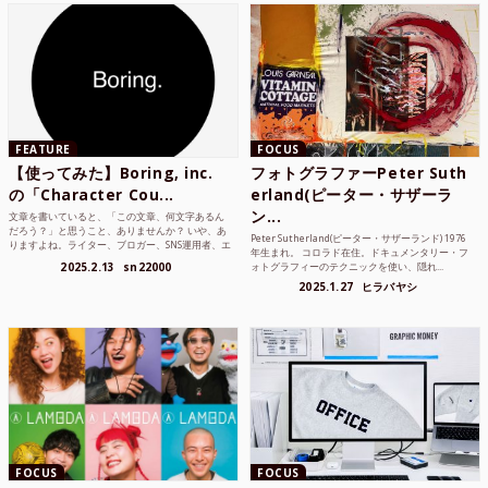
FEATURE
FOCUS
【使ってみた】Boring, inc.
フォトグラファーPeter Suth
の「Character Cou...
erland(ピーター・サザーラ
ン...
文章を書いていると、「この文章、何文字あるん
だろう？」と思うこと、ありませんか？ いや、あ
Peter Sutherland(ピーター・サザーランド) 1976
りますよね。ライター、ブロガー、SNS運用者、エ
年生まれ。 コロラド在住。ドキュメンタリー・フ
ンジニア、学生...
2025.2.13
sn22000
ォトグラフィーのテクニックを使い、隠れ...
2025.1.27
ヒラバヤシ
FOCUS
FOCUS