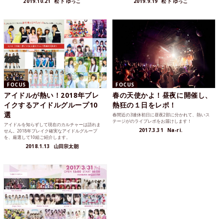
2019.10.21
松下 ゆっこ
2019.9.19
松下 ゆっこ
FOCUS
FOCUS
アイドルが熱い！2018年ブレ
春の天使かよ！昼夜に開催し、
イクするアイドルグループ10
熱狂の１日をレポ！
選
春間近の3連休初日に昼夜2部に分かれて、熱いス
テージがのライブレポをお届けします！
アイドルを知らずして現在のカルチャーは語れま
2017.3.31
Na-ri.
せん。2018年ブレイク確実なアイドルグループ
を、厳選して10組ご紹介します。
2018.1.13
山田宗太朗