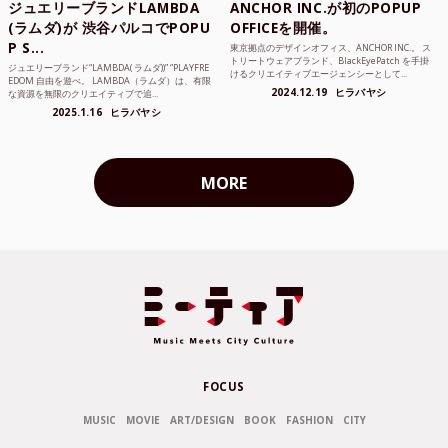
ジュエリーブランドLAMBDA
ANCHOR INC.が初のPOPUP
(ラムダ)が 渋谷パルコでPOPU
OFFICEを開催。
P S...
東京拠点のデザインオフィス、ANCHOR INC.。 ス
トリートウェアブランド、BlackEyePatch を手掛
ジュエリーブランド“LAMBDA( ラムダ))” “PLAYFRE
けるクリエイティブエージェンシーとして...
EDOM 自由を遊べ。 LAMBDA（ラムダ）は、有限
2024.12.19
ヒラバヤシ
な資源を無限のクリエイティブで追...
2025.1.16
ヒラバヤシ
MORE
FOCUS
MUSIC
MOVIE
ART/DESIGN
BOOK
FASHION
CITY