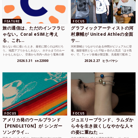
FEATURE
FOCUS
旅の通信は、ただのインフラじ
グラフィックアーティストの河
ゃない。Coral eSIMと考え
村康輔が United Athleの全面
る、これ...
サ...
知らない街に着いたとき、最初に開くのは何だろ
河村康輔とつながりのある仲間がビジュアルに登
う。 地図アプリかもしれない。 ホテルまでのルー
場。撮影場所となった千駄ヶ谷の人気店「ほそ島
トかもしれない。 空港から市内へ向かう電車の乗
や」で、Tシャツ各種が限定数、先着順で配布 こ
り方かもしれな...
れまでUnited...
2026.5.31
sn22000
2026.2.27
ヒラバヤシ
FOCUS
FOCUS
アメリカ発のウールブランド
ジュエリーブランド、ラムダか
【PENDLETON】が シンガー
ら今を生き抜くしなやかな人々
ソングライ...
の姿に重ねた ...