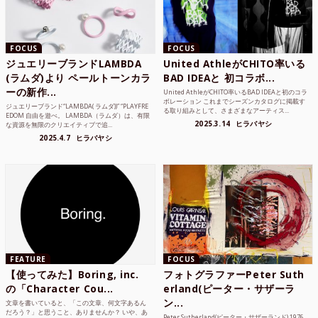
FOCUS
FOCUS
ジュエリーブランドLAMBDA
United AthleがCHITO率いる
(ラムダ)より ペールトーンカラ
BAD IDEAと 初コラボ...
ーの新作...
United AthleがCHITO率いるBAD IDEAと初のコラ
ボレーション これまでシーズンカタログに掲載す
ジュエリーブランド“LAMBDA( ラムダ))” “PLAYFRE
る取り組みとして、さまざまなアーティス...
EDOM 自由を遊べ。 LAMBDA（ラムダ）は、有限
2025.3.14
ヒラバヤシ
な資源を無限のクリエイティブで追...
2025.4.7
ヒラバヤシ
FEATURE
FOCUS
【使ってみた】Boring, inc.
フォトグラファーPeter Suth
の「Character Cou...
erland(ピーター・サザーラ
ン...
文章を書いていると、「この文章、何文字あるん
だろう？」と思うこと、ありませんか？ いや、あ
Peter Sutherland(ピーター・サザーランド) 1976