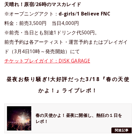
天晴れ！原宿
/
26時のマスカレイド
※オープニングアクト：
d-girls
/
1 Believe FNC
料金：前売3,500円 当日4,000円
※前売・当日とも別途1ドリンク代500円。
前売予約は各アーティスト・運営予約またはプレイガイ
ド（3月4日10時～発売開始）にて
チケットプレイガイド：DISK GARAGE
昼夜お祭り騒ぎ!大好評だった3/18『春の天使
かよ！』ライブレポ！
春の天使かよ！昼夜に開催し、熱狂の１日を
レポ！
関連記事