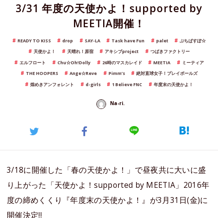
3/31 年度の天使かよ！supported by
MEETIA開催！
READY TO KISS
drop
SAY-LA
Task have Fun
palet
ぷちぱすぽ☆
天使かよ！
天晴れ！原宿
アキシブproject
つばきファクトリー
エルフロート
Chu☆Oh!Dolly
26時のマスカレイド
MEETIA
ミーティア
THE HOOPERS
Ange☆Reve
Pimm’s
絶対直球女子！プレイボールズ
煌めきアンフォレント
d-girls
1 Believe FNC
年度末の天使かよ！
Na-ri.
3/18に開催した「春の天使かよ！」で昼夜共に大いに盛
り上がった「天使かよ！supported by MEETIA」2016年
度の締めくくり『年度末の天使かよ！』が3月31日(金)に
開催決定!!