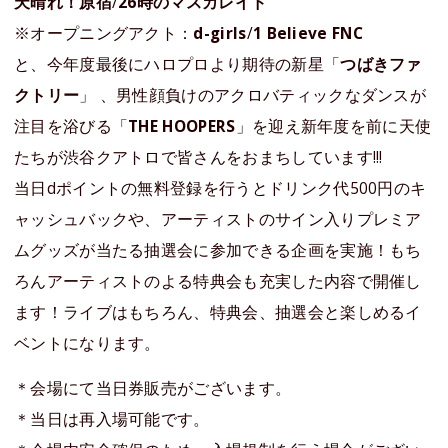
天晴れ！原宿
/
26時のマスカレイド
※オープニングアクト：
d-girls
/
1 Believe FNC
と、今年度最後にハロプロより期待の新星「
つばきファ
クトリー
」 、男性顔負けのアクロバティックなダンスが
注目を浴びる「
THE HOOPERS
」を迎え新年度を前に天使
たちが渋谷クアトロで皆さんをおまちしています!!!
当日dポイントの無料登録を行うとドリンク代500円のキ
ャッシュバックや、アーティストのサイン入りプレミア
ムグッズが当たる抽選会に参加できる企画を実施！もち
ろんアーティストのよる特典会も充実した内容で開催し
ます！ライブはもちろん、特典会、抽選会と楽しめるイ
ベントになります。
＊会場にて当日券販売がございます。
＊当日は再入場可能です。