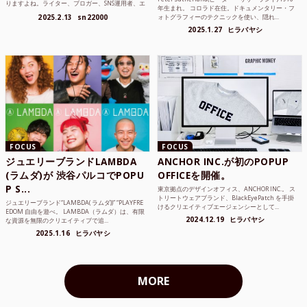
りますよね。ライター、ブロガー、SNS運用者、エ
年生まれ。 コロラド在住。ドキュメンタリー・フ
ンジニア、学生...
2025.2.13
sn22000
ォトグラフィーのテクニックを使い、隠れ...
2025.1.27
ヒラバヤシ
FOCUS
FOCUS
ジュエリーブランドLAMBDA
ANCHOR INC.が初のPOPUP
(ラムダ)が 渋谷パルコでPOPU
OFFICEを開催。
P S...
東京拠点のデザインオフィス、ANCHOR INC.。 ス
トリートウェアブランド、BlackEyePatch を手掛
ジュエリーブランド“LAMBDA( ラムダ))” “PLAYFRE
けるクリエイティブエージェンシーとして...
EDOM 自由を遊べ。 LAMBDA（ラムダ）は、有限
2024.12.19
ヒラバヤシ
な資源を無限のクリエイティブで追...
2025.1.16
ヒラバヤシ
MORE