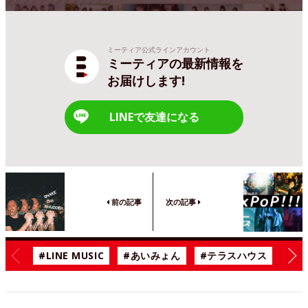
ミーティア公式ラインアカウント
ミーティアの最新情報を
お届けします!
LINEで友達になる
前の記事
次の記事
#LINE MUSIC
#あいみょん
#テラスハウス
#漫