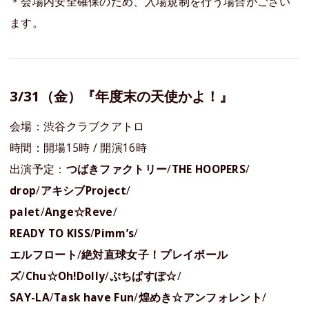
＊会場内安全確保のため、入場規制を行う場合がござい
ます。
3/31（金）『年度末の天使かよ！』
会場：渋谷クラブクアトロ
時間：開場15時 / 開演16時
出演予定：
つばきファクトリー
/
THE HOOPERS
/
drop
/
アキシブProject
/
palet
/
Ange☆Reve
/
READY TO KISS
/
Pimm’s
/
エルフロート
/
絶対直球女子！プレイボール
ズ
/
Chu☆Oh!Dolly
/
ぷちぱすぽ☆
/
SAY-LA
/
Task have Fun
/
煌めき☆アンフォレント
/