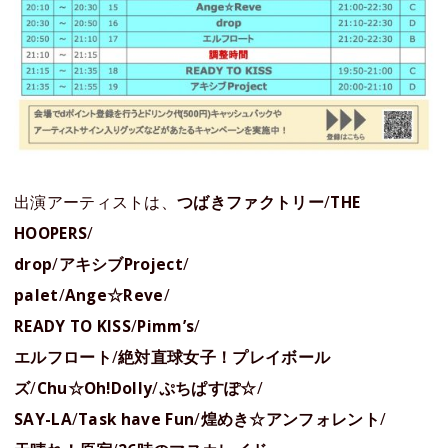
出演アーティストは、
つばきファクトリー
/
THE
HOOPERS
/
drop
/
アキシブProject
/
palet
/
Ange☆Reve
/
READY TO KISS
/
Pimm’s
/
エルフロート
/
絶対直球女子！プレイボール
ズ
/
Chu☆Oh!Dolly
/
ぷちぱすぽ☆
/
SAY-LA
/
Task have Fun
/
煌めき☆アンフォレント
/