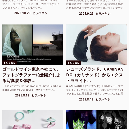
平井 大（ヒライダイ） https://hiraidai.com/サー
水中の気泡やしずくを球体で表現し、ジュエリー
フミュージックをベースに、オーガニックなライ
に昇華させて、水にたゆたうような浮遊感を感じ
フスタイルと、ウクレレ&ギター...
させるボールモチーフなどがモダンヴィンテージ
のような雰囲気も感じ...
2025.10.20
ヒラバヤシ
2025.9.29
ヒラバヤシ
FOCUS
FOCUS
ゴールドウイン東京本社にて、
シューズブランド、CAMINAN
フォトグラファー柏倉陽介によ
DO（カミナンド）からエクス
る写真展＆体験...
トラライト...
「Endless Yosuke Kashiwakura Photo Exhibitio
■CAMINANDO（カミナンド） 日本のシューズブ
n and Creative Dialogues」 ■ネイチャーフ...
ランド。 [ファッションとしてのシューデザイン]
であることに最も重点を置き、シーズンごとに高
2025.8.18
ヒラバヤシ
品質な素...
2025.8.18
ヒラバヤシ