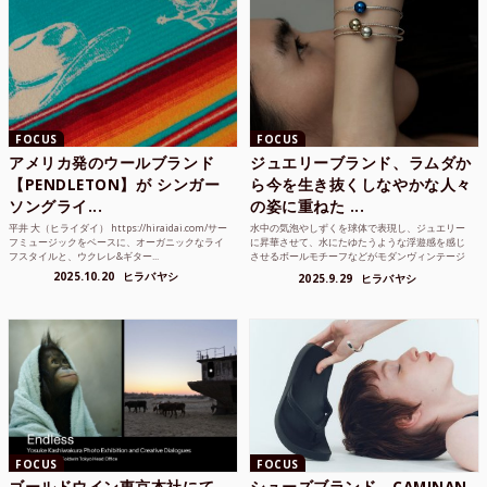
FOCUS
FOCUS
アメリカ発のウールブランド
ジュエリーブランド、ラムダか
【PENDLETON】が シンガー
ら今を生き抜くしなやかな人々
ソングライ...
の姿に重ねた ...
平井 大（ヒライダイ） https://hiraidai.com/サー
水中の気泡やしずくを球体で表現し、ジュエリー
フミュージックをベースに、オーガニックなライ
に昇華させて、水にたゆたうような浮遊感を感じ
フスタイルと、ウクレレ&ギター...
させるボールモチーフなどがモダンヴィンテージ
のような雰囲気も感じ...
2025.10.20
ヒラバヤシ
2025.9.29
ヒラバヤシ
FOCUS
FOCUS
ゴールドウイン東京本社にて、
シューズブランド、CAMINAN