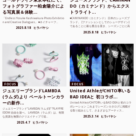
フォトグラファー柏倉陽介によ
DO（カミナンド）からエクス
る写真展＆体験...
トラライト...
「Endless Yosuke Kashiwakura Photo Exhibitio
■CAMINANDO（カミナンド） 日本のシューズブ
n and Creative Dialogues」 ■ネイチャーフ...
ランド。 [ファッションとしてのシューデザイン]
であることに最も重点を置き、シーズンごとに高
2025.8.18
ヒラバヤシ
品質な素...
2025.8.18
ヒラバヤシ
FOCUS
FOCUS
ジュエリーブランドLAMBDA
United AthleがCHITO率いる
(ラムダ)より ペールトーンカラ
BAD IDEAと 初コラボ...
ーの新作...
United AthleがCHITO率いるBAD IDEAと初のコラ
ボレーション これまでシーズンカタログに掲載す
ジュエリーブランド“LAMBDA( ラムダ))” “PLAYFRE
る取り組みとして、さまざまなアーティス...
EDOM 自由を遊べ。 LAMBDA（ラムダ）は、有限
2025.3.14
ヒラバヤシ
な資源を無限のクリエイティブで追...
2025.4.7
ヒラバヤシ