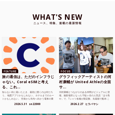
WHAT'S NEW
ニュース、特集、連載の最新情報
FEATURE
FOCUS
旅の通信は、ただのインフラじ
グラフィックアーティストの河
ゃない。Coral eSIMと考え
村康輔が United Athleの全面
る、これ...
サ...
知らない街に着いたとき、最初に開くのは何だろ
河村康輔とつながりのある仲間がビジュアルに登
う。 地図アプリかもしれない。 ホテルまでのルー
場。撮影場所となった千駄ヶ谷の人気店「ほそ島
トかもしれない。 空港から市内へ向かう電車の乗
や」で、Tシャツ各種が限定数、先着順で配布 こ
り方かもしれな...
れまでUnited...
2026.5.31
sn22000
2026.2.27
ヒラバヤシ