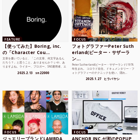
FEATURE
FOCUS
【使ってみた】Boring, inc.
フォトグラファーPeter Suth
の「Character Cou...
erland(ピーター・サザーラ
ン...
文章を書いていると、「この文章、何文字あるん
だろう？」と思うこと、ありませんか？ いや、あ
Peter Sutherland(ピーター・サザーランド) 1976
りますよね。ライター、ブロガー、SNS運用者、エ
年生まれ。 コロラド在住。ドキュメンタリー・フ
ンジニア、学生...
2025.2.13
sn22000
ォトグラフィーのテクニックを使い、隠れ...
2025.1.27
ヒラバヤシ
FOCUS
FOCUS
ジュエリーブランドLAMBDA
ANCHOR INC.が初のPOPUP