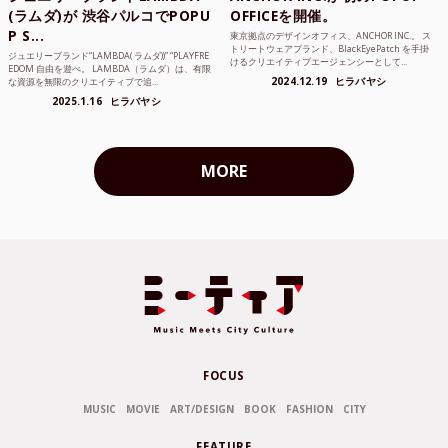
(ラムダ)が 渋谷パルコでPOPU
OFFICEを開催。
P S...
東京拠点のデザインオフィス、ANCHOR INC.。 ス
トリートウェアブランド、BlackEyePatch を手掛
ジュエリーブランド“LAMBDA( ラムダ))” “PLAYFRE
けるクリエイティブエージェンシーとして...
EDOM 自由を遊べ。 LAMBDA（ラムダ）は、有限
2024.12.19
ヒラバヤシ
な資源を無限のクリエイティブで追...
2025.1.16
ヒラバヤシ
MORE
FOCUS
MUSIC
MOVIE
ART/DESIGN
BOOK
FASHION
CITY
FEATURE