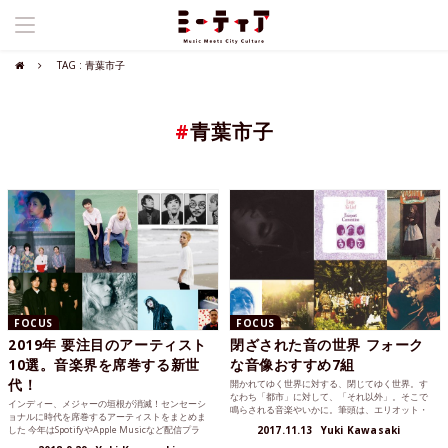
TAG : 青葉市子
#
青葉市子
FOCUS
FOCUS
2019年 要注目のアーティスト
閉ざされた音の世界 フォーク
10選。音楽界を席巻する新世
な音像おすすめ7組
代！
開かれてゆく世界に対する、閉じてゆく世界。す
なわち「都市」に対して、「それ以外」。そこで
インディー、メジャーの垣根が消滅！センセーシ
鳴らされる音楽やいかに。筆頭は、エリオット・
ョナルに時代を席巻するアーティストをまとめま
スミス。
した 今年はSpotifyやApple Musicなど配信プラ
2017.11.13
Yuki Kawasaki
ッ...