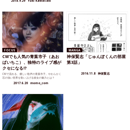
2018.9.29
Yuki Kawasaki
FOCUS
MANGA
CMでも人気の青葉市子（あお
神保賢志「じゅんぼくんの部屋
ばいちこ）、独特のライブ感が
第3話」
クセになる!?
2016.11.8
神保賢志
CMで流れる、優しい歌声の青葉市子。やわらかく
芯の強い世界を歌い上げる彼女の魅力とは？
2017.6.20
momo_com