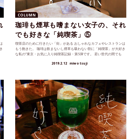
COLUMN
れ
珈琲も煙草も嗜まない女子の、それ
でも好きな「純喫茶」⑤
は
喫茶店のために行きたい「街」がある おしゃれなカフェやレストランは
き
もう飽きた。 珈琲は飲まないし煙草も吸わない割に「純喫茶」が大好き
な私の”東京・お気に入り純喫茶記録・第5弾です。 若い世代の間でも
じ...
2019.2.12
miwo tsuji