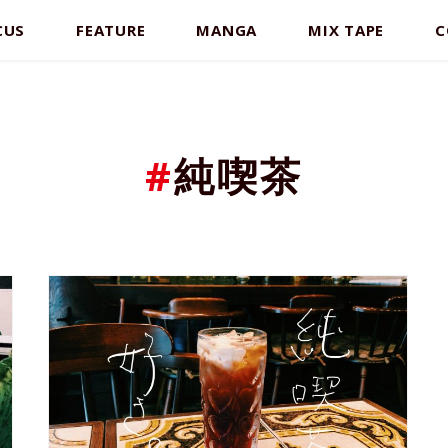
CUS
FEATURE
MANGA
MIX TAPE
C
#
純喫茶