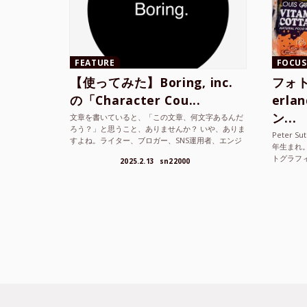
FEATURE
FOCUS
【使ってみた】Boring, inc.
フォト
の「Character Cou...
erl
ン...
文章を書いていると、「この文章、何文字あるんだ
ろう？」と思うこと、ありませんか？ いや、ありま
Peter S
すよね。ライター、ブロガー、SNS運用者、エンジ
年生まれ
ニア、学生… 文字数を意識する仕事やタスクは意外
トグラフ
2025.2.13
sn22000
と多い。で...
を撮り続け