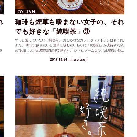
COLUMN
れ
珈琲も煙草も嗜まない女子の、それ
でも好きな「純喫茶」③
ずっと通っていたい「純喫茶」 おしゃれなカフェやレストランはもう飽
きた。 珈琲は飲まないし煙草も吸わないわりに「純喫茶」が大好きな私
魅
の”お気に入り純喫茶記録”第3弾です。 レトロブームな今、純喫茶の魅...
2018.10.24
miwo tsuji