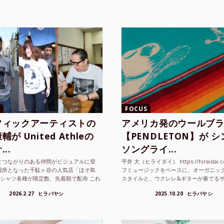
FOCUS
フィックアーティストの
アメリカ発のウールブ
が United Athleの
【PENDLETON】が 
..
ソングライ...
とつながりのある仲間がビジュアルに登
平井 大（ヒライダイ） https://hiraidai.
場所となった千駄ヶ谷の人気店「ほそ島
フミュージックをベースに、オーガニッ
Tシャツ各種が限定数、先着順で配布 これ
スタイルと、ウクレレ&ギターが奏でる
ted Athle（ユナイテッドアスレ）は、さま
注目を集めるシンガ ーソングラ...
2026.2.27
ヒラバヤシ
2025.10.20
ヒラバヤシ