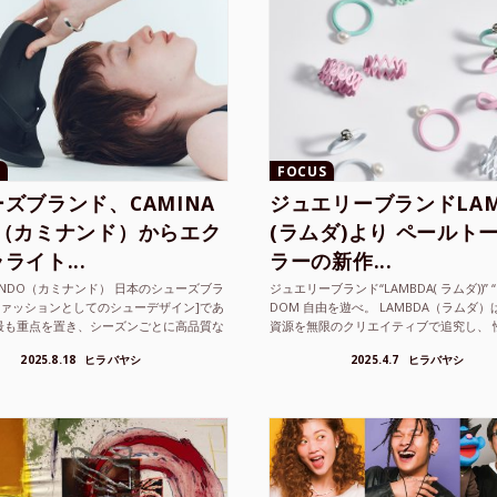
FOCUS
ズブランド、CAMINA
ジュエリーブランドLAM
O（カミナンド）からエク
(ラムダ)より ペールト
ライト...
ラーの新作...
NANDO（カミナンド） 日本のシューズブラ
ジュエリーブランド“LAMBDA( ラムダ))” “P
ファッションとしてのシューデザイン]であ
DOM 自由を遊べ。 LAMBDA（ラムダ
最も重点を置き、シーズンごとに高品質な
資源を無限のクリエイティブで追究し、 
選し、伝統的な靴作りの技術を今でも持つ
の枠を超えボーダレスなジュエリ...
2025.8.18
ヒラバヤシ
2025.4.7
ヒラバヤシ