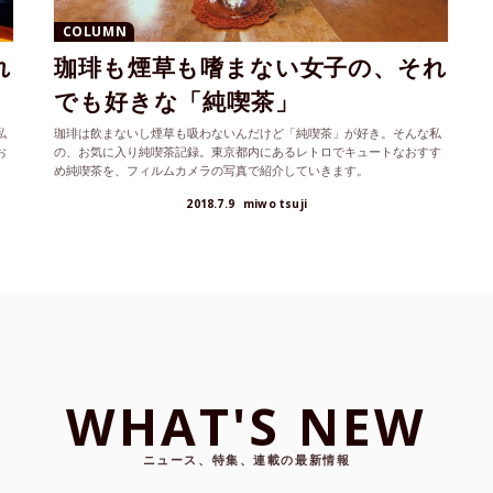
COLUMN
れ
珈琲も煙草も嗜まない女子の、それ
でも好きな「純喫茶」
私
珈琲は飲まないし煙草も吸わないんだけど「純喫茶」が好き。そんな私
お
の、お気に入り純喫茶記録。東京都内にあるレトロでキュートなおすす
め純喫茶を、フィルムカメラの写真で紹介していきます。
2018.7.9
miwo tsuji
WHAT'S NEW
ニュース、特集、連載の最新情報