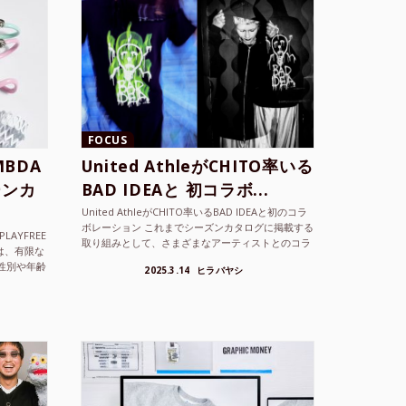
FOCUS
BDA
United AthleがCHITO率いる
ーンカ
BAD IDEAと 初コラボ...
United AthleがCHITO率いるBAD IDEAと初のコラ
ボレーション これまでシーズンカタログに掲載する
LAYFREE
取り組みとして、さまざまなアーティストとのコラ
）は、有限な
ボレーションアイテムを製品見本として作...
性別や年齢
2025.3.14
ヒラバヤシ