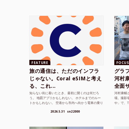
FEATURE
FOCUS
旅の通信は、ただのインフラ
グラ
じゃない。Coral eSIMと考え
河村康輔
る、これ...
全面サ.
知らない街に着いたとき、最初に開くのは何だろ
河村康輔
う。 地図アプリかもしれない。 ホテルまでのルー
場。撮影
トかもしれない。 空港から市内へ向かう電車の乗り
や」で、
方かもしれない。 あるいは、ひとまず音楽を流し
までUni
2026.5.31
sn22000
て、その街の空...
ざまな...