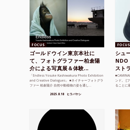
FOCUS
FOCUS
ゴールドウイン東京本社に
シュー
て、フォトグラファー柏倉陽
ND
介による写真展＆体験...
ストラ
「Endless Yosuke Kashiwakura Photo Exhibition
■CAMI
and Creative Dialogues」 ■ネイチャーフォトグラ
ンド。 [
ファー 柏倉陽介 自然や動植物の姿を通し...
ることに
素材を厳
2025.8.18
ヒラバヤシ
メキ...