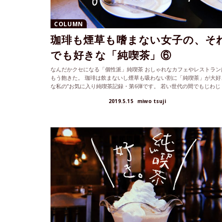
COLUMN
珈琲も煙草も嗜まない女子の、そ
でも好きな「純喫茶」⑥
なんだかクセになる「個性派」純喫茶 おしゃれなカフェやレストラン
もう飽きた。 珈琲は飲まないし煙草も吸わない割に「純喫茶」が大好
な私の”お気に入り純喫茶記録・第6弾です。 若い世代の間でもじわじ
わ...
2019.5.15
miwo tsuji