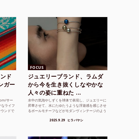
FOCUS
ランド
ジュエリーブランド、ラムダ
シンガー
から今を生き抜くしなやかな
人々の姿に重ねた ...
com/サー
水中の気泡やしずくを球体で表現し、ジュエリーに
クなライフ
昇華させて、水にたゆたうような浮遊感を感じさせ
サウンドで
るボールモチーフなどがモダンヴィンテージのよう
な雰囲気も感じさせるLAMBDA の新しいコレクシ
2025.9.29
ヒラバヤシ
ョンを202...