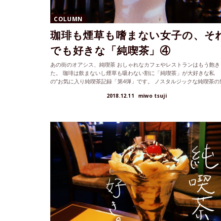
COLUMN
珈琲も煙草も嗜まない女子の、そ
でも好きな「純喫茶」④
あの街のオアシス、純喫茶 おしゃれなカフェやレストランはもう飽き
た。 珈琲は飲まないし煙草も吸わない割に「純喫茶」が大好きな私
の”お気に入り純喫茶記録「第4弾」です。 ノスタルジックな純喫茶の
力は若...
2018.12.11
miwo tsuji