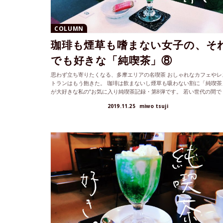
COLUMN
珈琲も煙草も嗜まない女子の、そ
でも好きな「純喫茶」⑧
思わず立ち寄りたくなる、多摩エリアの名喫茶 おしゃれなカフェやレ
トランはもう飽きた。 珈琲は飲まないし煙草も吸わない割に「純喫茶
が大好きな私の”お気に入り純喫茶記録・第8弾です。 若い世代の間で
も...
2019.11.25
miwo tsuji