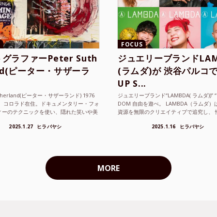
FOCUS
グラファーPeter Suth
ジュエリーブランドLAM
and(ピーター・サザーラ
(ラムダ)が 渋谷パルコで
UP S...
utherland(ピーター・サザーランド) 1976
ジュエリーブランド“LAMBDA( ラムダ))” “P
。 コロラド在住。ドキュメンタリー・フォ
DOM 自由を遊べ。 LAMBDA（ラムダ
ィーのテクニックを使い、隠れた笑いや美
資源を無限のクリエイティブで追究し、 
ているフォトグラファーでフィ...
の枠を超えボーダレスなジュエリ...
2025.1.27
ヒラバヤシ
2025.1.16
ヒラバヤシ
MORE