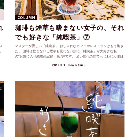
COLUMN
れ
珈琲も煙草も嗜まない女子の、それ
でも好きな「純喫茶」⑦
ス
マスターが愛しい「純喫茶」 おしゃれなカフェやレストランはもう飽き
」
た。 珈琲は飲まないし煙草も吸わない割に「純喫茶」が大好きな私
の”お気に入り純喫茶記録・第7弾です。 若い世代の間でもじわじわ注目
を集...
2019.8.1
miwo tsuji