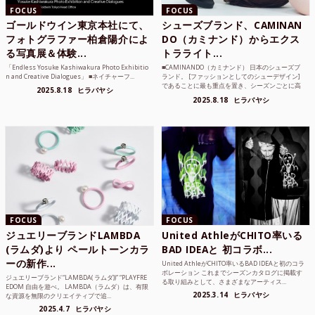
FOCUS
FOCUS
ゴールドウイン東京本社にて、
シューズブランド、CAMINAN
フォトグラファー柏倉陽介によ
DO（カミナンド）からエクス
る写真展＆体験...
トラライト...
「Endless Yosuke Kashiwakura Photo Exhibitio
■CAMINANDO（カミナンド） 日本のシューズブ
n and Creative Dialogues」 ■ネイチャーフ...
ランド。 [ファッションとしてのシューデザイン]
であることに最も重点を置き、シーズンごとに高
2025.8.18
ヒラバヤシ
品質な素...
2025.8.18
ヒラバヤシ
FOCUS
FOCUS
ジュエリーブランドLAMBDA
United AthleがCHITO率いる
(ラムダ)より ペールトーンカラ
BAD IDEAと 初コラボ...
ーの新作...
United AthleがCHITO率いるBAD IDEAと初のコラ
ボレーション これまでシーズンカタログに掲載す
ジュエリーブランド“LAMBDA( ラムダ))” “PLAYFRE
る取り組みとして、さまざまなアーティス...
EDOM 自由を遊べ。 LAMBDA（ラムダ）は、有限
2025.3.14
ヒラバヤシ
な資源を無限のクリエイティブで追...
2025.4.7
ヒラバヤシ