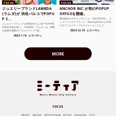
FOCUS
FOCUS
ジュエリーブランドLAMBDA
ANCHOR INC.が初のPOPUP
(ラムダ)が 渋谷パルコでPOPU
OFFICEを開催。
P S...
東京拠点のデザインオフィス、ANCHOR INC.。 ス
トリートウェアブランド、BlackEyePatch を手掛
ジュエリーブランド“LAMBDA( ラムダ))” “PLAYFRE
けるクリエイティブエージェンシーとして...
EDOM 自由を遊べ。 LAMBDA（ラムダ）は、有限
2024.12.19
ヒラバヤシ
な資源を無限のクリエイティブで追...
2025.1.16
ヒラバヤシ
MORE
FOCUS
MUSIC
MOVIE
ART/DESIGN
BOOK
FASHION
CITY