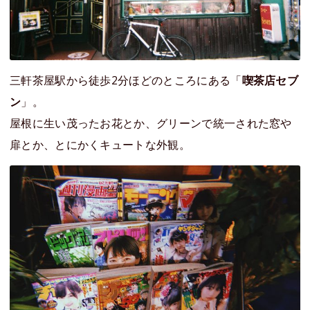
三軒茶屋駅から徒歩2分ほどのところにある「
喫茶店セブ
ン
」。
屋根に生い茂ったお花とか、グリーンで統一された窓や
扉とか、とにかくキュートな外観。