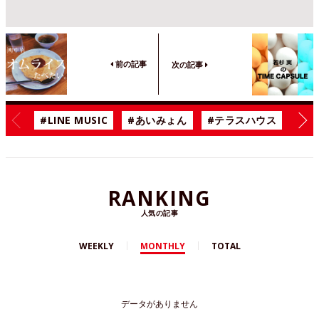
前の記事
次の記事
#LINE MUSIC
#あいみょん
#テラスハウス
#漫
RANKING
人気の記事
WEEKLY
MONTHLY
TOTAL
データがありません