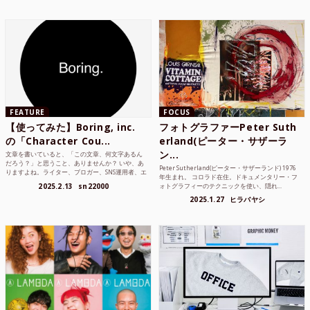
FEATURE
FOCUS
【使ってみた】Boring, inc.
フォトグラファーPeter Suth
の「Character Cou...
erland(ピーター・サザーラ
ン...
文章を書いていると、「この文章、何文字あるん
だろう？」と思うこと、ありませんか？ いや、あ
Peter Sutherland(ピーター・サザーランド) 1976
りますよね。ライター、ブロガー、SNS運用者、エ
年生まれ。 コロラド在住。ドキュメンタリー・フ
ンジニア、学生...
2025.2.13
sn22000
ォトグラフィーのテクニックを使い、隠れ...
2025.1.27
ヒラバヤシ