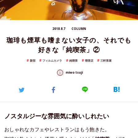
2018.8.7
COLUMN
珈琲も煙草も嗜まない女子の、それでも
好きな「純喫茶」②
新宿
フィルムカメラ
純喫茶
喫茶店
三軒茶屋
miwo tsuji
ノスタルジーな雰囲気に酔いしれたい
おしゃれなカフェやレストランはもう飽きた。