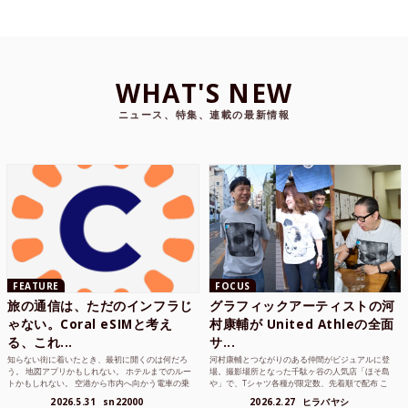
WHAT'S NEW
ニュース、特集、連載の最新情報
FEATURE
FOCUS
旅の通信は、ただのインフラじ
グラフィックアーティストの河
ゃない。Coral eSIMと考え
村康輔が United Athleの全面
る、これ...
サ...
知らない街に着いたとき、最初に開くのは何だろ
河村康輔とつながりのある仲間がビジュアルに登
う。 地図アプリかもしれない。 ホテルまでのルー
場。撮影場所となった千駄ヶ谷の人気店「ほそ島
トかもしれない。 空港から市内へ向かう電車の乗
や」で、Tシャツ各種が限定数、先着順で配布 こ
り方かもしれな...
れまでUnited...
2026.5.31
sn22000
2026.2.27
ヒラバヤシ