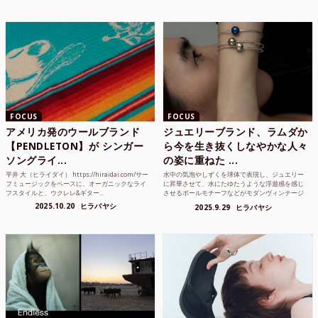
FOCUS
FOCUS
アメリカ発のウールブランド
ジュエリーブランド、ラムダか
【PENDLETON】が シンガー
ら今を生き抜くしなやかな人々
ソングライ...
の姿に重ねた ...
平井 大（ヒライダイ） https://hiraidai.com/サー
水中の気泡やしずくを球体で表現し、ジュエリー
フミュージックをベースに、オーガニックなライ
に昇華させて、水にたゆたうような浮遊感を感じ
フスタイルと、ウクレレ&ギター...
させるボールモチーフなどがモダンヴィンテージ
のような雰囲気も感じ...
2025.10.20
ヒラバヤシ
2025.9.29
ヒラバヤシ