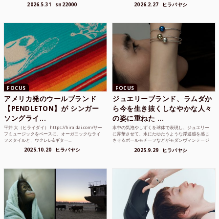
り方かもしれな...
れまでUnited...
2026.5.31
sn22000
2026.2.27
ヒラバヤシ
FOCUS
FOCUS
アメリカ発のウールブランド
ジュエリーブランド、ラムダか
【PENDLETON】が シンガー
ら今を生き抜くしなやかな人々
ソングライ...
の姿に重ねた ...
平井 大（ヒライダイ） https://hiraidai.com/サー
水中の気泡やしずくを球体で表現し、ジュエリー
フミュージックをベースに、オーガニックなライ
に昇華させて、水にたゆたうような浮遊感を感じ
フスタイルと、ウクレレ&ギター...
させるボールモチーフなどがモダンヴィンテージ
のような雰囲気も感じ...
2025.10.20
ヒラバヤシ
2025.9.29
ヒラバヤシ