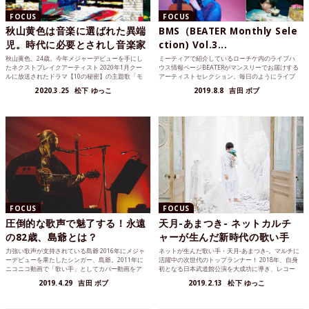
FOCUS
FOCUS
秋山黄色は音楽に選ばれた異端
BMS（BEATER Monthly Sele
児。時代に必要とされし音楽家
ction) Vol.3...
秋山黄色、24歳。今年メジャーデビューを手にし
ミーティアで紹介しているローチケ内のライブハ
たネクストブレイクアーティスト 2020年1月クー
ウス情報ページBEATERがマンスリーでお届けする
ルに放送されたドラマ【10の秘密】の主題歌「モ
アーティストセレクション。毎日のようにライブ
ノローグ」...
ハウスを駆け巡...
2020.3.25
松下 ゆっこ
2019.8.8
吉田 ボブ
FOCUS
FOCUS
圧倒的な歌声で魅了する！永遠
天月-あまつき- ネットカルチ
の82歳、島爺とは？
ャーが生んだ新時代の歌い手
力強い歌声が支持されている島爺 2016年にメジャ
ネットが生んだ歌い手・天月-あまつき-。マルチに
ーデビューを果たしたシンガー、島爺。2011年に
活躍中の次世代のトップランナー！ 2018年、自身
ニコニコ動画で「歌い手」としてカバー動画をア
初となる日本武道館公演を大成功に導き、レコー
ップし始め...
ド会社移籍...
2019.4.29
吉田 ボブ
2019.2.13
松下 ゆっこ