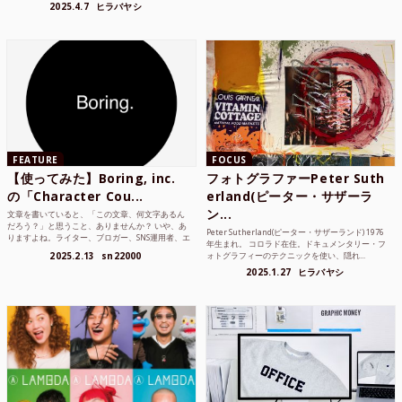
2025.4.7
ヒラバヤシ
FEATURE
FOCUS
【使ってみた】Boring, inc.
フォトグラファーPeter Suth
の「Character Cou...
erland(ピーター・サザーラ
ン...
文章を書いていると、「この文章、何文字あるん
だろう？」と思うこと、ありませんか？ いや、あ
Peter Sutherland(ピーター・サザーランド) 1976
りますよね。ライター、ブロガー、SNS運用者、エ
年生まれ。 コロラド在住。ドキュメンタリー・フ
ンジニア、学生...
2025.2.13
sn22000
ォトグラフィーのテクニックを使い、隠れ...
2025.1.27
ヒラバヤシ