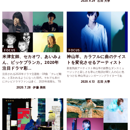
2020.9.29
石田 大季
FOCUS
FOCUS
米津玄師、セカオワ、あいみょ
神山羊、カラフルに曲のテイス
ん、ビッケブランカ。2020年
トを変化させるアーティスト
注目ドラマ彩...
新進気鋭アーティスト神山羊の妖艶なダンスミュ
ージックと寂しさを孕んだ歌詞が聞く人の心に色
注目される2020年ドラマ主題歌・OP曲 「テレビ離
をつける 神山羊はシンガーソングライターであ
れ」と言われるようになった現代。それでも未だ
り、トラックメイカー...
にテレビドラマファンは多く、2020年前期も、TB
2020.4.13
石田 大季
Sのド...
2020.7.28
伊藤 美咲