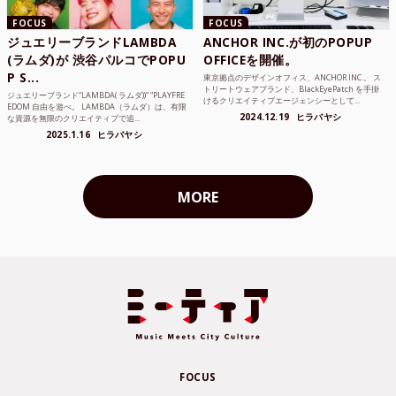
FOCUS
FOCUS
ジュエリーブランドLAMBDA
ANCHOR INC.が初のPOPUP
(ラムダ)が 渋谷パルコでPOPU
OFFICEを開催。
P S...
東京拠点のデザインオフィス、ANCHOR INC.。 ス
トリートウェアブランド、BlackEyePatch を手掛
ジュエリーブランド“LAMBDA( ラムダ))” “PLAYFRE
けるクリエイティブエージェンシーとして...
EDOM 自由を遊べ。 LAMBDA（ラムダ）は、有限
2024.12.19
ヒラバヤシ
な資源を無限のクリエイティブで追...
2025.1.16
ヒラバヤシ
MORE
FOCUS