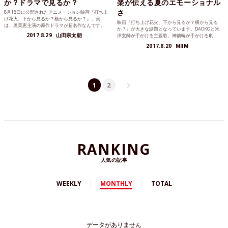
か？ドラマで見るか？
楽が伝える夏のエモーショナル
さ
8月18日に公開されたアニメーション映画『打ち上
げ花火、下から見るか？横から見るか？』。実
映画『打ち上げ花火、下から見るか？横から見る
は、奥菜恵主演の原作ドラマが超名作なんです。
か？』が大きな話題となっています。DAOKOと米
2017.8.29
山田宗太朗
津玄師が手がける主題歌、神前暁が手がける劇
半…今回はその「音楽」に視点をあてた記事をお
2017.8.20
MIIM
届けします。
1
2
RANKING
人気の記事
WEEKLY
MONTHLY
TOTAL
データがありません