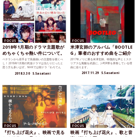
FOCUS
FOCUS
2018年1月期のドラマ主題歌が
米津玄師のアルバム「BOOTLE
めちゃくちゃ熱い件について。
G」筆者のおすすめ曲をご紹介
ベテランから若手まで良曲揃いの主題歌を聴くべ
2017年ノリに乗る米津玄師。特徴的な声とミステ
し！ 2018年1月期の民放ドラマは当たりだったと
リアスな風貌を武器に、J-POP界を席巻している理
思う方も多いはず。NHKでは朝ドラ『わろてん
由に迫ります。
か』が終盤差し...
2017.11.29
S.Sasatani
2018.3.30
S.Sasatani
FOCUS
FOCUS
『打ち上げ花火』、映画で見る
映画『打ち上げ花火』、歌と音