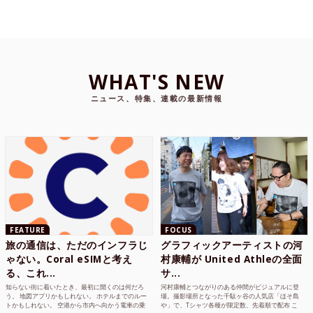
WHAT'S NEW
ニュース、特集、連載の最新情報
FEATURE
FOCUS
旅の通信は、ただのインフラじ
グラフィックアーティストの河
ゃない。Coral eSIMと考え
村康輔が United Athleの全面
る、これ...
サ...
知らない街に着いたとき、最初に開くのは何だろ
河村康輔とつながりのある仲間がビジュアルに登
う。 地図アプリかもしれない。 ホテルまでのルー
場。撮影場所となった千駄ヶ谷の人気店「ほそ島
トかもしれない。 空港から市内へ向かう電車の乗
や」で、Tシャツ各種が限定数、先着順で配布 こ