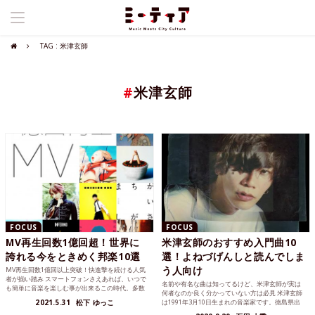
TAG : 米津玄師
#
米津玄師
FOCUS
FOCUS
MV再生回数1億回超！世界に
米津玄師のおすすめ入門曲10
誇れる今をときめく邦楽10選
選！よねづげんしと読んでしま
う人向け
MV再生回数1億回以上突破！快進撃を続ける人気
者が揃い踏み スマートフォンさえあれば、いつで
名前や有名な曲は知ってるけど、米津玄師が実は
も簡単に音楽を楽しむ事が出来るこの時代。多数
何者なのか良く分かっていない方は必見 米津玄師
のアーティストが...
2021.5.31
松下 ゆっこ
は1991年3月10日生まれの音楽家です。徳島県出
身。身長は1...