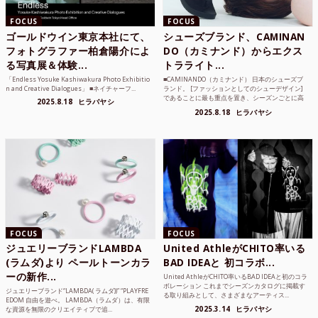
FOCUS
FOCUS
ゴールドウイン東京本社にて、
シューズブランド、CAMINAN
フォトグラファー柏倉陽介によ
DO（カミナンド）からエクス
る写真展＆体験...
トラライト...
「Endless Yosuke Kashiwakura Photo Exhibitio
■CAMINANDO（カミナンド） 日本のシューズブ
n and Creative Dialogues」 ■ネイチャーフ...
ランド。 [ファッションとしてのシューデザイン]
であることに最も重点を置き、シーズンごとに高
2025.8.18
ヒラバヤシ
品質な素...
2025.8.18
ヒラバヤシ
FOCUS
FOCUS
ジュエリーブランドLAMBDA
United AthleがCHITO率いる
(ラムダ)より ペールトーンカラ
BAD IDEAと 初コラボ...
ーの新作...
United AthleがCHITO率いるBAD IDEAと初のコラ
ボレーション これまでシーズンカタログに掲載す
ジュエリーブランド“LAMBDA( ラムダ))” “PLAYFRE
る取り組みとして、さまざまなアーティス...
EDOM 自由を遊べ。 LAMBDA（ラムダ）は、有限
2025.3.14
ヒラバヤシ
な資源を無限のクリエイティブで追...