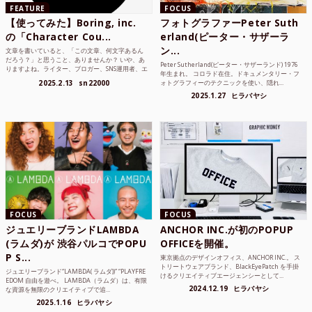
FEATURE
FOCUS
【使ってみた】Boring, inc.
フォトグラファーPeter Suth
の「Character Cou...
erland(ピーター・サザーラ
ン...
文章を書いていると、「この文章、何文字あるん
だろう？」と思うこと、ありませんか？ いや、あ
Peter Sutherland(ピーター・サザーランド) 1976
りますよね。ライター、ブロガー、SNS運用者、エ
年生まれ。 コロラド在住。ドキュメンタリー・フ
ンジニア、学生...
2025.2.13
sn22000
ォトグラフィーのテクニックを使い、隠れ...
2025.1.27
ヒラバヤシ
FOCUS
FOCUS
ジュエリーブランドLAMBDA
ANCHOR INC.が初のPOPUP
(ラムダ)が 渋谷パルコでPOPU
OFFICEを開催。
P S...
東京拠点のデザインオフィス、ANCHOR INC.。 ス
トリートウェアブランド、BlackEyePatch を手掛
ジュエリーブランド“LAMBDA( ラムダ))” “PLAYFRE
けるクリエイティブエージェンシーとして...
EDOM 自由を遊べ。 LAMBDA（ラムダ）は、有限
2024.12.19
ヒラバヤシ
な資源を無限のクリエイティブで追...
2025.1.16
ヒラバヤシ