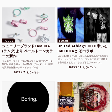
FOCUS
FOCUS
ジュエリーブランドLAMBDA
United AthleがCHITO率いる
(ラムダ)より ペールトーンカラ
BAD IDEAと 初コラボ...
ーの新作...
United AthleがCHITO率いるBAD IDEAと初のコラ
ボレーション これまでシーズンカタログに掲載す
ジュエリーブランド“LAMBDA( ラムダ))” “PLAYFRE
る取り組みとして、さまざまなアーティス...
EDOM 自由を遊べ。 LAMBDA（ラムダ）は、有限
2025.3.14
ヒラバヤシ
な資源を無限のクリエイティブで追...
2025.4.7
ヒラバヤシ