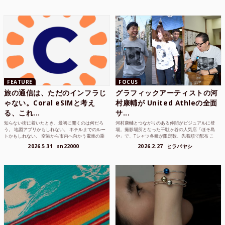
FEATURE
FOCUS
旅の通信は、ただのインフラじ
グラフィックアーティストの河
ゃない。Coral eSIMと考え
村康輔が United Athleの全面
る、これ...
サ...
知らない街に着いたとき、最初に開くのは何だろ
河村康輔とつながりのある仲間がビジュアルに登
う。 地図アプリかもしれない。 ホテルまでのルー
場。撮影場所となった千駄ヶ谷の人気店「ほそ島
トかもしれない。 空港から市内へ向かう電車の乗
や」で、Tシャツ各種が限定数、先着順で配布 こ
り方かもしれな...
れまでUnited...
2026.5.31
sn22000
2026.2.27
ヒラバヤシ