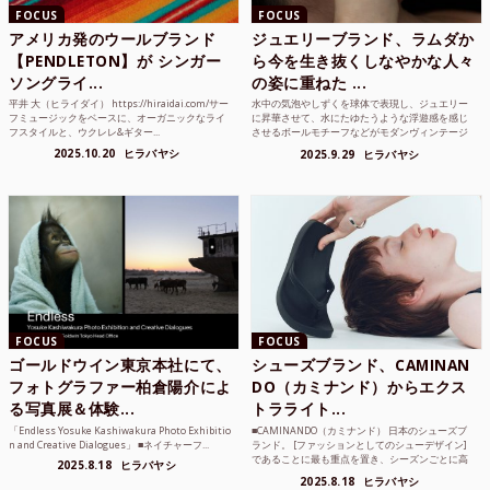
FOCUS
FOCUS
アメリカ発のウールブランド
ジュエリーブランド、ラムダか
【PENDLETON】が シンガー
ら今を生き抜くしなやかな人々
ソングライ...
の姿に重ねた ...
平井 大（ヒライダイ） https://hiraidai.com/サー
水中の気泡やしずくを球体で表現し、ジュエリー
フミュージックをベースに、オーガニックなライ
に昇華させて、水にたゆたうような浮遊感を感じ
フスタイルと、ウクレレ&ギター...
させるボールモチーフなどがモダンヴィンテージ
のような雰囲気も感じ...
2025.10.20
ヒラバヤシ
2025.9.29
ヒラバヤシ
FOCUS
FOCUS
ゴールドウイン東京本社にて、
シューズブランド、CAMINAN
フォトグラファー柏倉陽介によ
DO（カミナンド）からエクス
る写真展＆体験...
トラライト...
「Endless Yosuke Kashiwakura Photo Exhibitio
■CAMINANDO（カミナンド） 日本のシューズブ
n and Creative Dialogues」 ■ネイチャーフ...
ランド。 [ファッションとしてのシューデザイン]
であることに最も重点を置き、シーズンごとに高
2025.8.18
ヒラバヤシ
品質な素...
2025.8.18
ヒラバヤシ