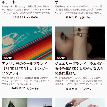
る、これ...
サ...
知らない街に着いたとき、最初に開くのは何だろ
河村康輔とつながりのある仲間がビジュアルに登
う。 地図アプリかもしれない。 ホテルまでのルー
場。撮影場所となった千駄ヶ谷の人気店「ほそ島
トかもしれない。 空港から市内へ向かう電車の乗
や」で、Tシャツ各種が限定数、先着順で配布 こ
り方かもしれな...
れまでUnited...
2026.5.31
sn22000
2026.2.27
ヒラバヤシ
FOCUS
FOCUS
アメリカ発のウールブランド
ジュエリーブランド、ラムダか
【PENDLETON】が シンガー
ら今を生き抜くしなやかな人々
ソングライ...
の姿に重ねた ...
平井 大（ヒライダイ） https://hiraidai.com/サー
水中の気泡やしずくを球体で表現し、ジュエリー
フミュージックをベースに、オーガニックなライ
に昇華させて、水にたゆたうような浮遊感を感じ
フスタイルと、ウクレレ&ギター...
させるボールモチーフなどがモダンヴィンテージ
のような雰囲気も感じ...
2025.10.20
ヒラバヤシ
2025.9.29
ヒラバヤシ