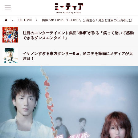
COLUMN
梅棒 6th OPUS『GLOVER』公演迫る！見所と注目の出演者とは
注目のエンターテイメント集団”梅棒”が作る「笑って泣いて感動
できるダンスエンタメ！」
イケメンすぎる東方ダンサーRui、Mステを筆頭にメディアが大
注目！