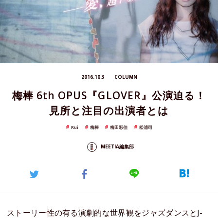
2016.10.3
COLUMN
梅棒 6th OPUS『GLOVER』公演迫る！
見所と注目の出演者とは
Rui
梅棒
梅田彩佳
松浦司
MEETIA編集部
ストーリー性の有る演劇的な世界観をジャズダンスとJ-