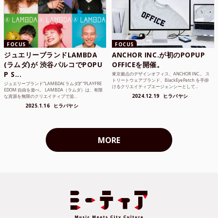
FOCUS
FOCUS
ジュエリーブランドLAMBDA
ANCHOR INC.が初のPOPUP
(ラムダ)が 渋谷パルコでPOPU
OFFICEを開催。
P S...
東京拠点のデザインオフィス、ANCHOR INC.。 ス
トリートウェアブランド、BlackEyePatch を手掛
ジュエリーブランド“LAMBDA( ラムダ))” “PLAYFRE
けるクリエイティブエージェンシーとして...
EDOM 自由を遊べ。 LAMBDA（ラムダ）は、有限
2024.12.19
ヒラバヤシ
な資源を無限のクリエイティブで追...
2025.1.16
ヒラバヤシ
MORE