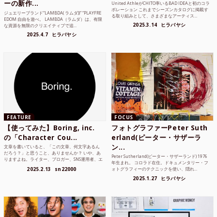
ーの新作...
United AthleがCHITO率いるBAD IDEAと初のコラ
ボレーション これまでシーズンカタログに掲載す
ジュエリーブランド“LAMBDA( ラムダ))” “PLAYFRE
る取り組みとして、さまざまなアーティス...
EDOM 自由を遊べ。 LAMBDA（ラムダ）は、有限
2025.3.14
ヒラバヤシ
な資源を無限のクリエイティブで追...
2025.4.7
ヒラバヤシ
FEATURE
FOCUS
【使ってみた】Boring, inc.
フォトグラファーPeter Suth
の「Character Cou...
erland(ピーター・サザーラ
ン...
文章を書いていると、「この文章、何文字あるん
だろう？」と思うこと、ありませんか？ いや、あ
Peter Sutherland(ピーター・サザーランド) 1976
りますよね。ライター、ブロガー、SNS運用者、エ
年生まれ。 コロラド在住。ドキュメンタリー・フ
ンジニア、学生...
2025.2.13
sn22000
ォトグラフィーのテクニックを使い、隠れ...
2025.1.27
ヒラバヤシ