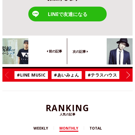
LINEで友達になる
前の記事
次の記事
#LINE MUSIC
#あいみょん
#テラスハウス
#漫
RANKING
人気の記事
WEEKLY
MONTHLY
TOTAL