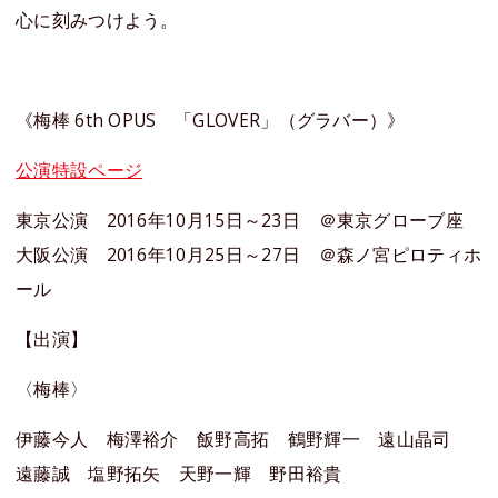
心に刻みつけよう。
《梅棒 6th OPUS 「GLOVER」（グラバー）》
公演特設ページ
東京公演 2016年10月15日～23日 ＠東京グローブ座
大阪公演 2016年10月25日～27日 ＠森ノ宮ピロティホ
ール
【出演】
〈梅棒〉
伊藤今人 梅澤裕介 飯野高拓 鶴野輝一 遠山晶司
遠藤誠 塩野拓矢 天野一輝 野田裕貴