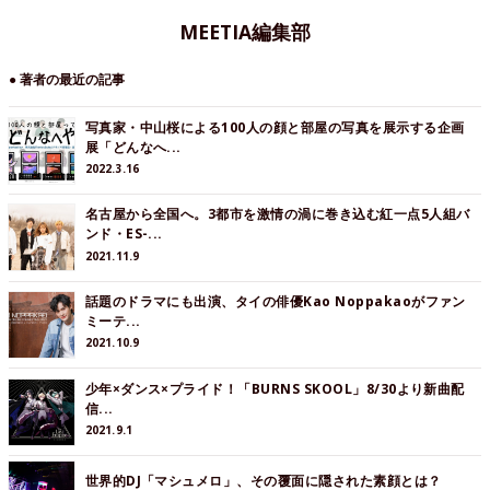
MEETIA編集部
● 著者の最近の記事
写真家・中山桜による100人の顔と部屋の写真を展示する企画
展「どんなへ...
2022.3.16
名古屋から全国へ。3都市を激情の渦に巻き込む紅一点5人組バ
ンド・ES-...
2021.11.9
話題のドラマにも出演、タイの俳優Kao Noppakaoがファン
ミーテ...
2021.10.9
少年×ダンス×プライド！「BURNS SKOOL」8/30より新曲配
信...
2021.9.1
世界的DJ「マシュメロ」、その覆面に隠された素顔とは？