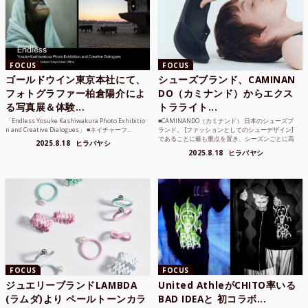
FOCUS
FOCUS
ゴールドウイン東京本社にて、
シューズブランド、CAMINAN
フォトグラファー柏倉陽介によ
DO（カミナンド）からエクス
る写真展＆体験...
トラライト...
「Endless Yosuke Kashiwakura Photo Exhibitio
■CAMINANDO（カミナンド） 日本のシューズブ
n and Creative Dialogues」 ■ネイチャーフ...
ランド。 [ファッションとしてのシューデザイン]
であることに最も重点を置き、シーズンごとに高
2025.8.18
ヒラバヤシ
品質な素...
2025.8.18
ヒラバヤシ
FOCUS
FOCUS
ジュエリーブランドLAMBDA
United AthleがCHITO率いる
(ラムダ)より ペールトーンカラ
BAD IDEAと 初コラボ...