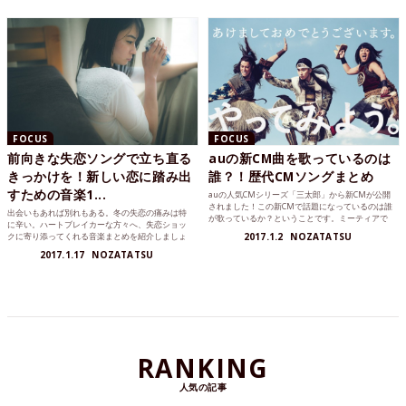
FOCUS
FOCUS
前向きな失恋ソングで立ち直る
auの新CM曲を歌っているのは
きっかけを！新しい恋に踏み出
誰？！歴代CMソングまとめ
すための音楽1...
auの人気CMシリーズ「三太郎」から新CMが公開
されました！この新CMで話題になっているのは誰
出会いもあれば別れもある。冬の失恋の痛みは特
が歌っているか？ということです。ミーティアで
に辛い。ハートブレイカーな方々へ、失恋ショッ
は過去のauCMソングのまとめから新CMソングを
クに寄り添ってくれる音楽まとめを紹介しましょ
2017.1.2
NOZATATSU
歌っているアーティストを予想します！
う。
2017.1.17
NOZATATSU
RANKING
人気の記事