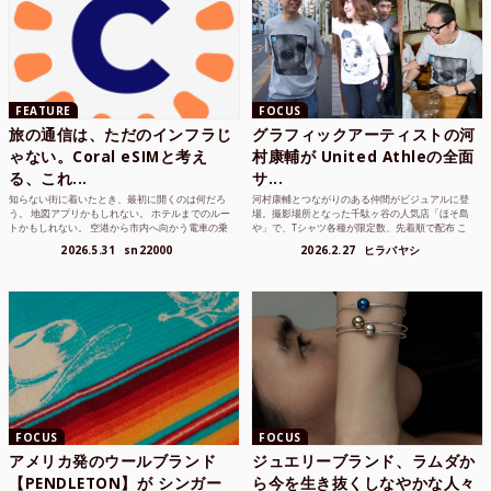
FEATURE
FOCUS
旅の通信は、ただのインフラじ
グラフィックアーティストの河
ゃない。Coral eSIMと考え
村康輔が United Athleの全面
る、これ...
サ...
知らない街に着いたとき、最初に開くのは何だろ
河村康輔とつながりのある仲間がビジュアルに登
う。 地図アプリかもしれない。 ホテルまでのルー
場。撮影場所となった千駄ヶ谷の人気店「ほそ島
トかもしれない。 空港から市内へ向かう電車の乗
や」で、Tシャツ各種が限定数、先着順で配布 こ
り方かもしれな...
れまでUnited...
2026.5.31
sn22000
2026.2.27
ヒラバヤシ
FOCUS
FOCUS
アメリカ発のウールブランド
ジュエリーブランド、ラムダか
【PENDLETON】が シンガー
ら今を生き抜くしなやかな人々