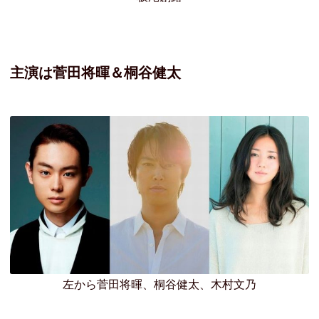
主演は菅田将暉＆桐谷健太
左から菅田将暉、桐谷健太、木村文乃