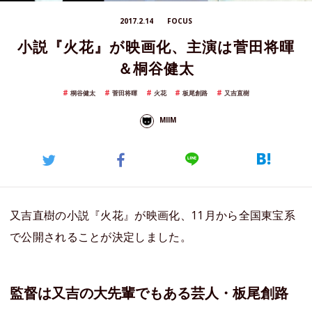
2017.2.14
FOCUS
小説『火花』が映画化、主演は菅田将暉
＆桐谷健太
桐谷健太
菅田将暉
火花
板尾創路
又吉直樹
MIIM
又吉直樹の小説『火花』が映画化、11月から全国東宝系
で公開されることが決定しました。
監督は又吉の大先輩でもある芸人・板尾創路