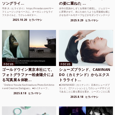
ソングライ...
の姿に重ねた ...
平井 大（ヒライダイ） https://hiraidai.com/サー
水中の気泡やしずくを球体で表現し、ジュエリー
フミュージックをベースに、オーガニックなライ
に昇華させて、水にたゆたうような浮遊感を感じ
フスタイルと、ウクレレ&ギター...
させるボールモチーフなどがモダンヴィンテージ
のような雰囲気も感じ...
2025.10.20
ヒラバヤシ
2025.9.29
ヒラバヤシ
FOCUS
FOCUS
ゴールドウイン東京本社にて、
シューズブランド、CAMINAN
フォトグラファー柏倉陽介によ
DO（カミナンド）からエクス
る写真展＆体験...
トラライト...
「Endless Yosuke Kashiwakura Photo Exhibitio
■CAMINANDO（カミナンド） 日本のシューズブ
n and Creative Dialogues」 ■ネイチャーフ...
ランド。 [ファッションとしてのシューデザイン]
であることに最も重点を置き、シーズンごとに高
2025.8.18
ヒラバヤシ
品質な素...
2025.8.18
ヒラバヤシ