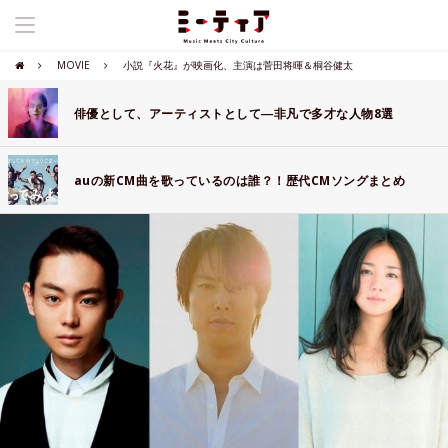
MOVIE
小説『火花』が映画化、主演は菅田将暉＆桐谷健太
俳優として、アーティストとして―非凡で多才な人物8選
auの新CM曲を歌っているのは誰？！歴代CMソングまとめ