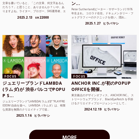
ン...
文章を書いていると、「この文章、何文字あるん
だろう？」と思うこと、ありませんか？ いや、あ
Peter Sutherland(ピーター・サザーランド) 1976
りますよね。ライター、ブロガー、SNS運用者、エ
年生まれ。 コロラド在住。ドキュメンタリー・フ
ンジニア、学生...
2025.2.13
sn22000
ォトグラフィーのテクニックを使い、隠れ...
2025.1.27
ヒラバヤシ
FOCUS
FOCUS
ジュエリーブランドLAMBDA
ANCHOR INC.が初のPOPUP
(ラムダ)が 渋谷パルコでPOPU
OFFICEを開催。
P S...
東京拠点のデザインオフィス、ANCHOR INC.。 ス
トリートウェアブランド、BlackEyePatch を手掛
ジュエリーブランド“LAMBDA( ラムダ))” “PLAYFRE
けるクリエイティブエージェンシーとして...
EDOM 自由を遊べ。 LAMBDA（ラムダ）は、有限
2024.12.19
ヒラバヤシ
な資源を無限のクリエイティブで追...
2025.1.16
ヒラバヤシ
MORE