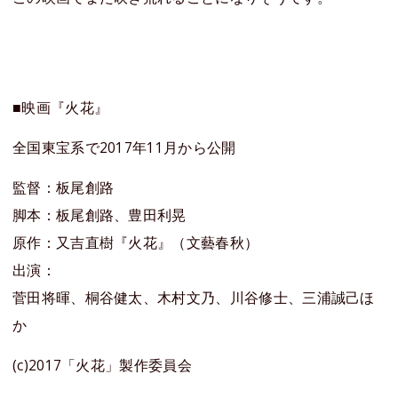
■映画『火花』
全国東宝系で2017年11月から公開
監督：板尾創路
脚本：板尾創路、豊田利晃
原作：又吉直樹『火花』（文藝春秋）
出演：
菅田将暉、桐谷健太、木村文乃、川谷修士、三浦誠己ほ
か
(c)2017「火花」製作委員会