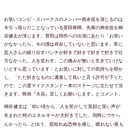
お笑いコンビ・スパークスのメンバー徳永役を演じるのは
今引っ張りだことなっている菅田将暉。先輩の神谷役を桐
谷健太が演じます。菅田は同作への出演にあたり「お笑い
がなかったら、今の僕は存在していないと思います。常に
芸人さんの繰り出すパンチが好きで好きで好きで好きで仕
方なかった。人を笑わす、この痛みが無いと生きていけな
いとすら思っています」とお笑いに対しての気持ちを明か
し、「ただ好きなものに邁進して良いと言う許可が下りた
ので、この度マイクスタンド一本のステージに立たせて頂
きます。映画『火花』宜しくお願いします」とコメント。
桐谷健太は「幼い頃から、人を笑かして笑顔と笑い声が
生まれた時のエネルギーが大好きでした。同時にウケへ
んかったら…とゆう、底知れぬ恐怖を感じ、眠れない夜も