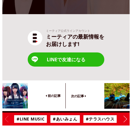
ミーティア公式ラインアカウント
ミーティアの最新情報を
お届けします!
LINEで友達になる
前の記事
次の記事
#LINE MUSIC
#あいみょん
#テラスハウス
#漫