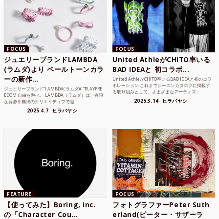
FOCUS
FOCUS
ジュエリーブランドLAMBDA
United AthleがCHITO率いる
(ラムダ)より ペールトーンカラ
BAD IDEAと 初コラボ...
ーの新作...
United AthleがCHITO率いるBAD IDEAと初のコラ
ボレーション これまでシーズンカタログに掲載す
ジュエリーブランド“LAMBDA( ラムダ))” “PLAYFRE
る取り組みとして、さまざまなアーティス...
EDOM 自由を遊べ。 LAMBDA（ラムダ）は、有限
2025.3.14
ヒラバヤシ
な資源を無限のクリエイティブで追...
2025.4.7
ヒラバヤシ
FEATURE
FOCUS
【使ってみた】Boring, inc.
フォトグラファーPeter Suth
の「Character Cou...
erland(ピーター・サザーラ