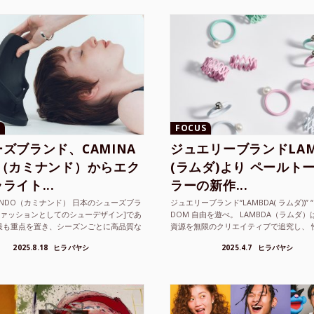
FOCUS
ズブランド、CAMINA
ジュエリーブランドLAM
O（カミナンド）からエク
(ラムダ)より ペールト
ライト...
ラーの新作...
NANDO（カミナンド） 日本のシューズブラ
ジュエリーブランド“LAMBDA( ラムダ))” “P
ファッションとしてのシューデザイン]であ
DOM 自由を遊べ。 LAMBDA（ラムダ
最も重点を置き、シーズンごとに高品質な
資源を無限のクリエイティブで追究し、 
選し、伝統的な靴作りの技術を今でも持つ
の枠を超えボーダレスなジュエリ...
2025.8.18
ヒラバヤシ
2025.4.7
ヒラバヤシ