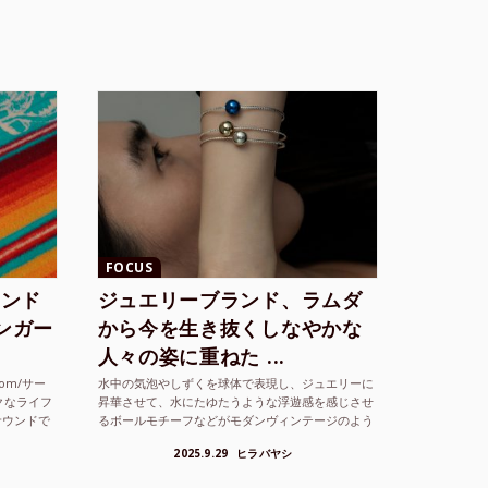
FOCUS
ランド
ジュエリーブランド、ラムダ
シンガー
から今を生き抜くしなやかな
人々の姿に重ねた ...
com/サー
水中の気泡やしずくを球体で表現し、ジュエリーに
クなライフ
昇華させて、水にたゆたうような浮遊感を感じさせ
サウンドで
るボールモチーフなどがモダンヴィンテージのよう
な雰囲気も感じさせるLAMBDA の新しいコレクシ
2025.9.29
ヒラバヤシ
ョンを202...