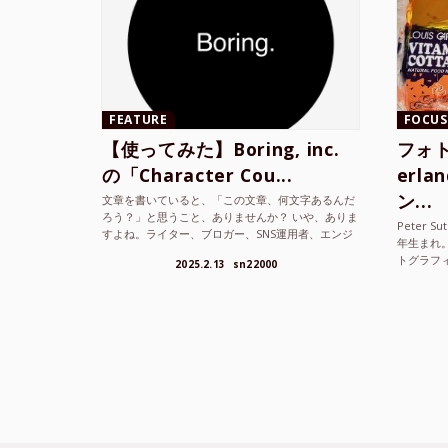
FEATURE
FOCUS
【使ってみた】Boring, inc.
フォト
の「Character Cou...
erl
ン...
文章を書いていると、「この文章、何文字あるんだ
ろう？」と思うこと、ありませんか？ いや、ありま
Peter S
すよね。ライター、ブロガー、SNS運用者、エンジ
年生まれ
ニア、学生… 文字数を意識する仕事やタスクは意外
トグラフ
2025.2.13
sn22000
と多い。で...
を撮り続け