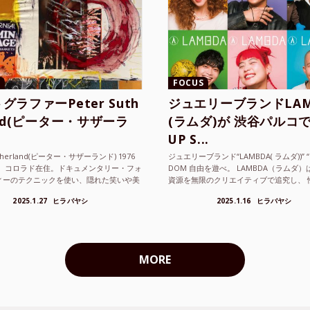
FOCUS
グラファーPeter Suth
ジュエリーブランドLAM
and(ピーター・サザーラ
(ラムダ)が 渋谷パルコで
UP S...
utherland(ピーター・サザーランド) 1976
ジュエリーブランド“LAMBDA( ラムダ))” “P
。 コロラド在住。ドキュメンタリー・フォ
DOM 自由を遊べ。 LAMBDA（ラムダ
ィーのテクニックを使い、隠れた笑いや美
資源を無限のクリエイティブで追究し、 
ているフォトグラファーでフィ...
の枠を超えボーダレスなジュエリ...
2025.1.27
ヒラバヤシ
2025.1.16
ヒラバヤシ
MORE