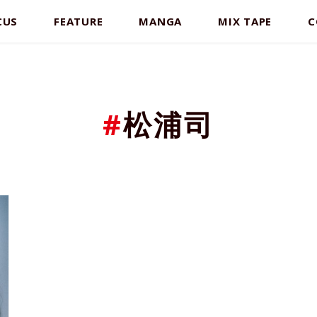
CUS
FEATURE
MANGA
MIX TAPE
C
#
松浦司