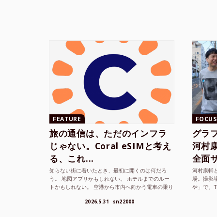
FEATURE
FOCUS
旅の通信は、ただのインフラ
グラ
じゃない。Coral eSIMと考え
河村康輔
る、これ...
全面サ.
知らない街に着いたとき、最初に開くのは何だろ
河村康輔
う。 地図アプリかもしれない。 ホテルまでのルー
場。撮影
トかもしれない。 空港から市内へ向かう電車の乗り
や」で、
方かもしれない。 あるいは、ひとまず音楽を流し
までUni
2026.5.31
sn22000
て、その街の空...
ざまな...