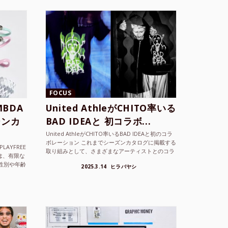
FOCUS
BDA
United AthleがCHITO率いる
ーンカ
BAD IDEAと 初コラボ...
United AthleがCHITO率いるBAD IDEAと初のコラ
ボレーション これまでシーズンカタログに掲載する
LAYFREE
取り組みとして、さまざまなアーティストとのコラ
）は、有限な
ボレーションアイテムを製品見本として作...
性別や年齢
2025.3.14
ヒラバヤシ