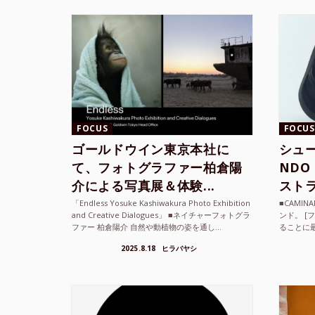
FOCUS
FOCUS
ゴールドウイン東京本社に
シュー
て、フォトグラファー柏倉陽
ND
介による写真展＆体験...
ストラ
「Endless Yosuke Kashiwakura Photo Exhibition
■CAMI
and Creative Dialogues」 ■ネイチャーフォトグラ
ンド。 [
ファー 柏倉陽介 自然や動植物の姿を通し...
ることに
素材を厳
2025.8.18
ヒラバヤシ
メキ...