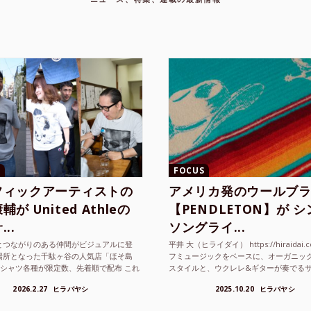
FOCUS
フィックアーティストの
アメリカ発のウールブ
が United Athleの
【PENDLETON】が 
..
ソングライ...
とつながりのある仲間がビジュアルに登
平井 大（ヒライダイ） https://hiraidai.
場所となった千駄ヶ谷の人気店「ほそ島
フミュージックをベースに、オーガニッ
Tシャツ各種が限定数、先着順で配布 これ
スタイルと、ウクレレ&ギターが奏でる
ted Athle（ユナイテッドアスレ）は、さま
注目を集めるシンガ ーソングラ...
2026.2.27
ヒラバヤシ
2025.10.20
ヒラバヤシ