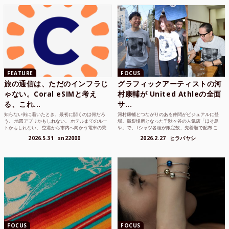
FEATURE
FOCUS
旅の通信は、ただのインフラじ
グラフィックアーティストの河
ゃない。Coral eSIMと考え
村康輔が United Athleの全面
る、これ...
サ...
知らない街に着いたとき、最初に開くのは何だろ
河村康輔とつながりのある仲間がビジュアルに登
う。 地図アプリかもしれない。 ホテルまでのルー
場。撮影場所となった千駄ヶ谷の人気店「ほそ島
トかもしれない。 空港から市内へ向かう電車の乗
や」で、Tシャツ各種が限定数、先着順で配布 こ
り方かもしれな...
れまでUnited...
2026.5.31
sn22000
2026.2.27
ヒラバヤシ
FOCUS
FOCUS