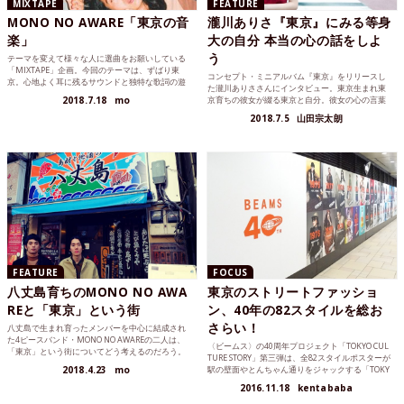
MIXTAPE
FEATURE
MONO NO AWARE「東京の音
瀧川ありさ『東京』にみる等身
楽」
大の自分 本当の心の話をしよ
う
テーマを変えて様々な人に選曲をお願いしている
「MIXTAPE」企画。今回のテーマは、ずばり東
コンセプト・ミニアルバム『東京』をリリースし
京。心地よく耳に残るサウンドと独特な歌詞の遊
た瀧川ありささんにインタビュー。東京生まれ東
びがやみつきになる、注目のバンドMONO NO AW
2018.7.18
mo
京育ちの彼女が綴る東京と自分。彼女の心の言葉
AREの玉置周啓（Gt./Vo.）と加藤成順（Gt.）にと
に耳を傾けてみましょう。
っての、東京の音楽とは。
2018.7.5
山田宗太朗
FEATURE
FOCUS
八丈島育ちのMONO NO AWA
東京のストリートファッショ
REと「東京」という街
ン、40年の82スタイルを総お
さらい！
八丈島で生まれ育ったメンバーを中心に結成され
た4ピースバンド・MONO NO AWAREの二人は、
〈ビームス〉の40周年プロジェクト「TOKYO CUL
「東京」という街についてどう考えるのだろう。
TURE STORY」第三弾は、全82スタイルポスターが
島の郷土料理を楽しみながら、玉置周啓（Vo.）と
2018.4.23
mo
駅の壁面やとんちゃん通りをジャックする「TOKY
加藤成順（Gt.）の二人に「東京」と「故郷」につ
O CULTURE STORY WALLPOSTER GALLERY」！駅
いて話を聞いてみた。
2016.11.18
kentababa
でみれるのは11月20日（日）までです！