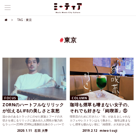
TAG : 東京
#
東京
FOCUS
COLUMN
ZORNのハートフルなリリック
珈琲も煙草も嗜まない女子の、
が伝えるLIFEの美しさと哀愁
それでも好きな「純喫茶」⑤
温かみのあるトラックにのせた家族とフードの大
喫茶店のために行きたい「街」がある おしゃれな
切さを感じるリリックに滲み出た人間性が魅力的
カフェやレストランはもう飽きた。 珈琲は飲まな
なラッパーZORN ZORNは葛飾区出身のラッパーで
いし煙草も吸わない割に「純喫茶」が大好きな私
読み方はゾー...
の”東京・お気に...
2020.1.11
石田 大季
2019.2.12
miwo tsuji