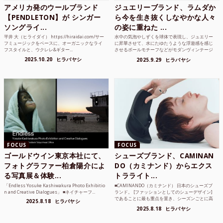
アメリカ発のウールブランド
ジュエリーブランド、ラムダか
【PENDLETON】が シンガー
ら今を生き抜くしなやかな人々
ソングライ...
の姿に重ねた ...
平井 大（ヒライダイ） https://hiraidai.com/サー
水中の気泡やしずくを球体で表現し、ジュエリー
フミュージックをベースに、オーガニックなライ
に昇華させて、水にたゆたうような浮遊感を感じ
フスタイルと、ウクレレ&ギター...
させるボールモチーフなどがモダンヴィンテージ
のような雰囲気も感じ...
2025.10.20
ヒラバヤシ
2025.9.29
ヒラバヤシ
FOCUS
FOCUS
ゴールドウイン東京本社にて、
シューズブランド、CAMINAN
フォトグラファー柏倉陽介によ
DO（カミナンド）からエクス
る写真展＆体験...
トラライト...
「Endless Yosuke Kashiwakura Photo Exhibitio
■CAMINANDO（カミナンド） 日本のシューズブ
n and Creative Dialogues」 ■ネイチャーフ...
ランド。 [ファッションとしてのシューデザイン]
であることに最も重点を置き、シーズンごとに高
2025.8.18
ヒラバヤシ
品質な素...
2025.8.18
ヒラバヤシ