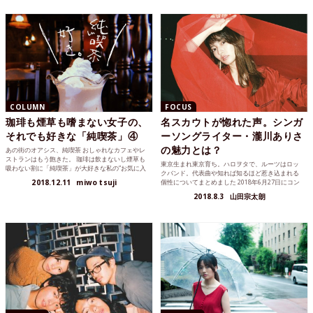
COLUMN
FOCUS
珈琲も煙草も嗜まない女子の、
名スカウトが惚れた声。シンガ
それでも好きな「純喫茶」④
ーソングライター・瀧川ありさ
の魅力とは？
あの街のオアシス、純喫茶 おしゃれなカフェやレ
ストランはもう飽きた。 珈琲は飲まないし煙草も
東京生まれ東京育ち。ハロヲタで、ルーツはロッ
吸わない割に「純喫茶」が大好きな私の”お気に入
クバンド。代表曲や知れば知るほど惹き込まれる
り純喫茶記録「...
2018.12.11
miwo tsuji
個性についてまとめました 2018年6月27日にコン
セプト・ミニ...
2018.8.3
山田宗太朗