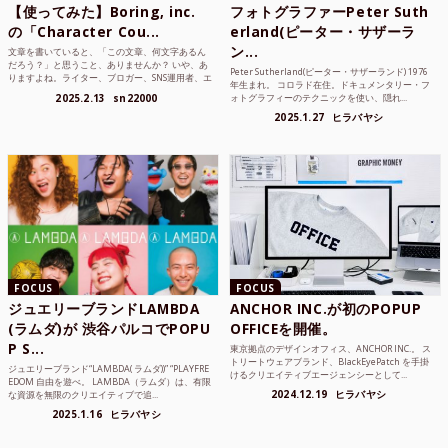
【使ってみた】Boring, inc.
フォトグラファーPeter Suth
の「Character Cou...
erland(ピーター・サザーラ
ン...
文章を書いていると、「この文章、何文字あるん
だろう？」と思うこと、ありませんか？ いや、あ
Peter Sutherland(ピーター・サザーランド) 1976
りますよね。ライター、ブロガー、SNS運用者、エ
年生まれ。 コロラド在住。ドキュメンタリー・フ
ンジニア、学生...
2025.2.13
sn22000
ォトグラフィーのテクニックを使い、隠れ...
2025.1.27
ヒラバヤシ
FOCUS
FOCUS
ジュエリーブランドLAMBDA
ANCHOR INC.が初のPOPUP
(ラムダ)が 渋谷パルコでPOPU
OFFICEを開催。
P S...
東京拠点のデザインオフィス、ANCHOR INC.。 ス
トリートウェアブランド、BlackEyePatch を手掛
ジュエリーブランド“LAMBDA( ラムダ))” “PLAYFRE
けるクリエイティブエージェンシーとして...
EDOM 自由を遊べ。 LAMBDA（ラムダ）は、有限
2024.12.19
ヒラバヤシ
な資源を無限のクリエイティブで追...
2025.1.16
ヒラバヤシ