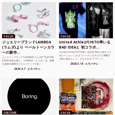
FOCUS
FOCUS
ジュエリーブランドLAMBDA
United AthleがCHITO率いる
(ラムダ)より ペールトーンカラ
BAD IDEAと 初コラボ...
ーの新作...
United AthleがCHITO率いるBAD IDEAと初のコラ
ボレーション これまでシーズンカタログに掲載す
ジュエリーブランド“LAMBDA( ラムダ))” “PLAYFRE
る取り組みとして、さまざまなアーティス...
EDOM 自由を遊べ。 LAMBDA（ラムダ）は、有限
2025.3.14
ヒラバヤシ
な資源を無限のクリエイティブで追...
2025.4.7
ヒラバヤシ
FEATURE
FOCUS