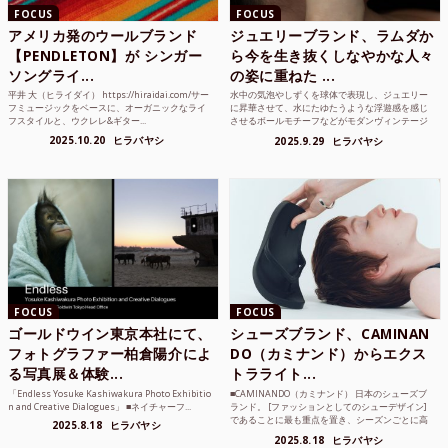
FOCUS
FOCUS
アメリカ発のウールブランド
ジュエリーブランド、ラムダか
【PENDLETON】が シンガー
ら今を生き抜くしなやかな人々
ソングライ...
の姿に重ねた ...
平井 大（ヒライダイ） https://hiraidai.com/サー
水中の気泡やしずくを球体で表現し、ジュエリー
フミュージックをベースに、オーガニックなライ
に昇華させて、水にたゆたうような浮遊感を感じ
フスタイルと、ウクレレ&ギター...
させるボールモチーフなどがモダンヴィンテージ
のような雰囲気も感じ...
2025.10.20
ヒラバヤシ
2025.9.29
ヒラバヤシ
FOCUS
FOCUS
ゴールドウイン東京本社にて、
シューズブランド、CAMINAN
フォトグラファー柏倉陽介によ
DO（カミナンド）からエクス
る写真展＆体験...
トラライト...
「Endless Yosuke Kashiwakura Photo Exhibitio
■CAMINANDO（カミナンド） 日本のシューズブ
n and Creative Dialogues」 ■ネイチャーフ...
ランド。 [ファッションとしてのシューデザイン]
であることに最も重点を置き、シーズンごとに高
2025.8.18
ヒラバヤシ
品質な素...
2025.8.18
ヒラバヤシ