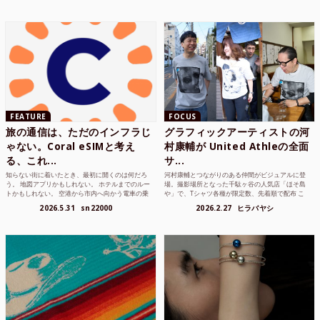
FEATURE
FOCUS
旅の通信は、ただのインフラじ
グラフィックアーティストの河
ゃない。Coral eSIMと考え
村康輔が United Athleの全面
る、これ...
サ...
知らない街に着いたとき、最初に開くのは何だろ
河村康輔とつながりのある仲間がビジュアルに登
う。 地図アプリかもしれない。 ホテルまでのルー
場。撮影場所となった千駄ヶ谷の人気店「ほそ島
トかもしれない。 空港から市内へ向かう電車の乗
や」で、Tシャツ各種が限定数、先着順で配布 こ
り方かもしれな...
れまでUnited...
2026.5.31
sn22000
2026.2.27
ヒラバヤシ