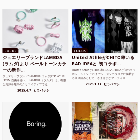
FOCUS
FOCUS
ジュエリーブランドLAMBDA
United AthleがCHITO率いる
(ラムダ)より ペールトーンカラ
BAD IDEAと 初コラボ...
ーの新作...
United AthleがCHITO率いるBAD IDEAと初のコラ
ボレーション これまでシーズンカタログに掲載す
ジュエリーブランド“LAMBDA( ラムダ))” “PLAYFRE
る取り組みとして、さまざまなアーティス...
EDOM 自由を遊べ。 LAMBDA（ラムダ）は、有限
2025.3.14
ヒラバヤシ
な資源を無限のクリエイティブで追...
2025.4.7
ヒラバヤシ