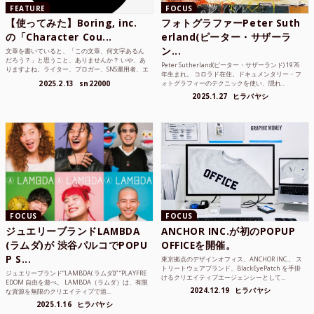
FEATURE
FOCUS
【使ってみた】Boring, inc.
フォトグラファーPeter Suth
の「Character Cou...
erland(ピーター・サザーラ
ン...
文章を書いていると、「この文章、何文字あるん
だろう？」と思うこと、ありませんか？ いや、あ
Peter Sutherland(ピーター・サザーランド) 1976
りますよね。ライター、ブロガー、SNS運用者、エ
年生まれ。 コロラド在住。ドキュメンタリー・フ
ンジニア、学生...
2025.2.13
sn22000
ォトグラフィーのテクニックを使い、隠れ...
2025.1.27
ヒラバヤシ
FOCUS
FOCUS
ジュエリーブランドLAMBDA
ANCHOR INC.が初のPOPUP
(ラムダ)が 渋谷パルコでPOPU
OFFICEを開催。
P S...
東京拠点のデザインオフィス、ANCHOR INC.。 ス
トリートウェアブランド、BlackEyePatch を手掛
ジュエリーブランド“LAMBDA( ラムダ))” “PLAYFRE
けるクリエイティブエージェンシーとして...
EDOM 自由を遊べ。 LAMBDA（ラムダ）は、有限
2024.12.19
ヒラバヤシ
な資源を無限のクリエイティブで追...
2025.1.16
ヒラバヤシ