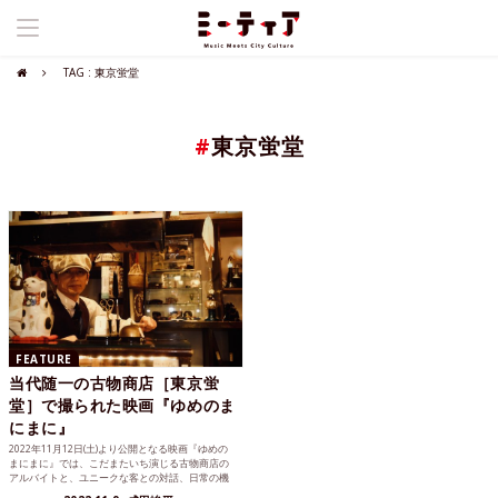
TAG : 東京蛍堂
#
東京蛍堂
FEATURE
当代随一の古物商店［東京蛍
堂］で撮られた映画『ゆめのま
にまに』
2022年11月12日(土)より公開となる映画『ゆめの
まにまに』では、こだまたいち演じる古物商店の
アルバイトと、ユニークな客との対話、日常の機
微が丁寧に...