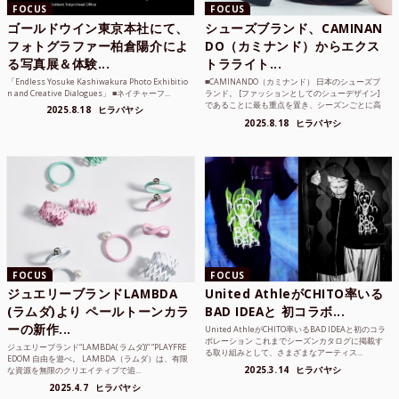
FOCUS
FOCUS
ゴールドウイン東京本社にて、
シューズブランド、CAMINAN
フォトグラファー柏倉陽介によ
DO（カミナンド）からエクス
る写真展＆体験...
トラライト...
「Endless Yosuke Kashiwakura Photo Exhibitio
■CAMINANDO（カミナンド） 日本のシューズブ
n and Creative Dialogues」 ■ネイチャーフ...
ランド。 [ファッションとしてのシューデザイン]
であることに最も重点を置き、シーズンごとに高
2025.8.18
ヒラバヤシ
品質な素...
2025.8.18
ヒラバヤシ
FOCUS
FOCUS
ジュエリーブランドLAMBDA
United AthleがCHITO率いる
(ラムダ)より ペールトーンカラ
BAD IDEAと 初コラボ...
ーの新作...
United AthleがCHITO率いるBAD IDEAと初のコラ
ボレーション これまでシーズンカタログに掲載す
ジュエリーブランド“LAMBDA( ラムダ))” “PLAYFRE
る取り組みとして、さまざまなアーティス...
EDOM 自由を遊べ。 LAMBDA（ラムダ）は、有限
2025.3.14
ヒラバヤシ
な資源を無限のクリエイティブで追...
2025.4.7
ヒラバヤシ