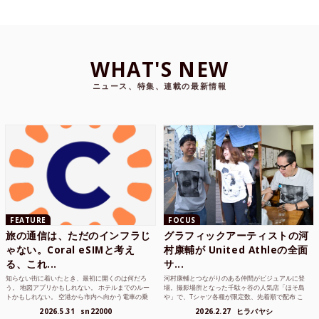
WHAT'S NEW
ニュース、特集、連載の最新情報
FEATURE
FOCUS
旅の通信は、ただのインフラじ
グラフィックアーティストの河
ゃない。Coral eSIMと考え
村康輔が United Athleの全面
る、これ...
サ...
知らない街に着いたとき、最初に開くのは何だろ
河村康輔とつながりのある仲間がビジュアルに登
う。 地図アプリかもしれない。 ホテルまでのルー
場。撮影場所となった千駄ヶ谷の人気店「ほそ島
トかもしれない。 空港から市内へ向かう電車の乗
や」で、Tシャツ各種が限定数、先着順で配布 こ
り方かもしれな...
れまでUnited...
2026.5.31
sn22000
2026.2.27
ヒラバヤシ