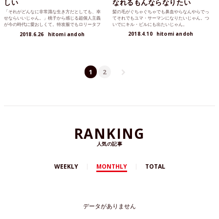
しい
なれるもんならなりたい
「それがどんなに非常識な生き方だとしても、幸
髪の毛がぐちゃぐちゃでも鼻血やらなんやらでっ
せならいいじゃん。」桃子から感じる超個人主義
てそれでもユマ・サーマンになりたいじゃん。つ
が今の時代に愛おしくて。特攻服でもロリータフ
いでにキル・ビルにも出たいじゃん。
ァッションでもバイトの制服でもいい、あなたに
2018.4.10
hitomi andoh
2018.6.26
hitomi andoh
とって甘美な夢を与えてくれますように。映画と
ヘアメイクのコラム第三弾です。
1
2
RANKING
人気の記事
WEEKLY
MONTHLY
TOTAL
データがありません