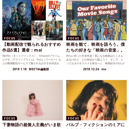
FOCUS
FOCUS
【動画配信で観られるおすすめ
映画を観て、映画を語ろう。僕
作品5選】選者：mai
たちの好きな「映画の音楽」。
Netflix（ネットフリックス）、Amazonプライム
待ちに待った年末年始！気になる映画はたくさん
ビデオ（アマゾンプライム)、Hulu（フールー）な
あるけれど、どの作品から観よう？ そこで、と
どの動画配信サービスで観られるおすすめ作品を
っておきのオススメを探るべく、映画好きの4人が
選んでもらう「動画配信虎の巻」。今回は、映画
集まって映画について語り合う座談会を開催。今
2019.1.18
MEETIA編集部
2018.12.26
mo
や音楽についてSNSで発信している20代OL・mai
回のテーマは「音楽」。
さんによるレコメンドをお届け。
FOCUS
FOCUS
下妻物語の超個人主義がいま欲
パルプ・フィクションのミアに