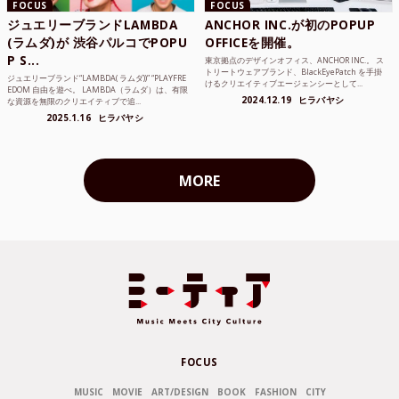
FOCUS
FOCUS
ジュエリーブランドLAMBDA
ANCHOR INC.が初のPOPUP
(ラムダ)が 渋谷パルコでPOPU
OFFICEを開催。
P S...
東京拠点のデザインオフィス、ANCHOR INC.。 ス
トリートウェアブランド、BlackEyePatch を手掛
ジュエリーブランド“LAMBDA( ラムダ))” “PLAYFRE
けるクリエイティブエージェンシーとして...
EDOM 自由を遊べ。 LAMBDA（ラムダ）は、有限
2024.12.19
ヒラバヤシ
な資源を無限のクリエイティブで追...
2025.1.16
ヒラバヤシ
MORE
FOCUS
MUSIC
MOVIE
ART/DESIGN
BOOK
FASHION
CITY