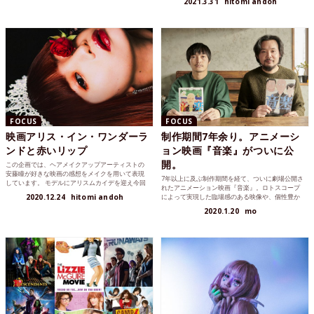
2021.3.31
hitomi andoh
FOCUS
FOCUS
映画アリス・イン・ワンダーラ
制作期間7年余り。アニメーシ
ンドと赤いリップ
ョン映画『音楽』がついに公
開。
この企画では、ヘアメイクアップアーティストの
安藤瞳が好きな映画の感想をメイクを用いて表現
7年以上に及ぶ制作期間を経て、ついに劇場公開さ
しています。 モデルにアリスムカイデを迎え今回
れたアニメーション映画『音楽』。ロトスコープ
ご紹介する映画は、アリス・イン・ワンダーラン
2020.12.24
hitomi andoh
によって実現した臨場感のある映像や、個性豊か
ド。観たことあるでしょ？ってこの映画を大人に
なキャスト陣も注目を集めている。いったいどの
なったいまもう一度って理由が伝わりますよう
2020.1.20
mo
ようにしてこの作品ができあがっていったのか、
に。
原作者の大橋裕之さんと岩井澤健治監督に話を聞
いた。