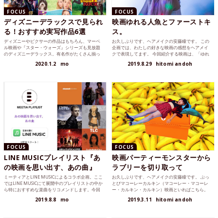
FOCUS
FOCUS
ディズニーデラックスで見られ
映画ゆれる人魚とファーストキ
る！おすすめ実写作品6選
ス。
ディズニーやピクサーの作品はもちろん、マーベ
お久しぶりです、ヘアメイクの安藤瞳です。 この
ル映画や『スター・ウォーズ』シリーズも見放題
企画では、わたしの好きな映画の感想をヘアメイ
のディズニーデラックス。有名作がたくさん揃っ
クで表現してます。 今回紹介する映画は、「ゆれ
ていて見たいものは尽きないけれど、せっかくな
る人魚」（The...
2020.1.2
mo
2019.8.29
hitomi andoh
ら初見の作品も楽しみたい！ という方のため
に、おすすめの実写映画＆ドラマをピックアッ
プ。
FOCUS
FOCUS
LINE MUSICプレイリスト『あ
映画パーティーモンスターから
の映画を思い出す、あの曲』
ラブリーを切り取って
ミーティアとLINE MUSICによるコラボ企画。ここ
お久しぶりです、ヘアメイクの安藤瞳です。 ぶっ
ではLINE MUSICにて展開中のプレイリストの中か
とびマコーレーカルキン（マコーレー・マコーレ
ら特におすすめな楽曲をリコメンドします。今回
ー・カルキン・カルキン）映画といればこちら。
のテーマは『あの映画を思い出す、あの曲』。お
出...
2019.8.8
mo
2019.3.11
hitomi andoh
気に入りの映画を彩る、大好きな曲をたっぷりセ
レクトしました。