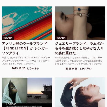
FOCUS
FOCUS
アメリカ発のウールブランド
ジュエリーブランド、ラムダか
【PENDLETON】が シンガー
ら今を生き抜くしなやかな人々
ソングライ...
の姿に重ねた ...
平井 大（ヒライダイ） https://hiraidai.com/サー
水中の気泡やしずくを球体で表現し、ジュエリー
フミュージックをベースに、オーガニックなライ
に昇華させて、水にたゆたうような浮遊感を感じ
フスタイルと、ウクレレ&ギター...
させるボールモチーフなどがモダンヴィンテージ
のような雰囲気も感じ...
2025.10.20
ヒラバヤシ
2025.9.29
ヒラバヤシ