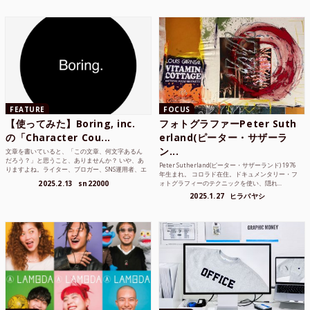
FEATURE
FOCUS
【使ってみた】Boring, inc.
フォトグラファーPeter Suth
の「Character Cou...
erland(ピーター・サザーラ
ン...
文章を書いていると、「この文章、何文字あるん
だろう？」と思うこと、ありませんか？ いや、あ
Peter Sutherland(ピーター・サザーランド) 1976
りますよね。ライター、ブロガー、SNS運用者、エ
年生まれ。 コロラド在住。ドキュメンタリー・フ
ンジニア、学生...
2025.2.13
sn22000
ォトグラフィーのテクニックを使い、隠れ...
2025.1.27
ヒラバヤシ