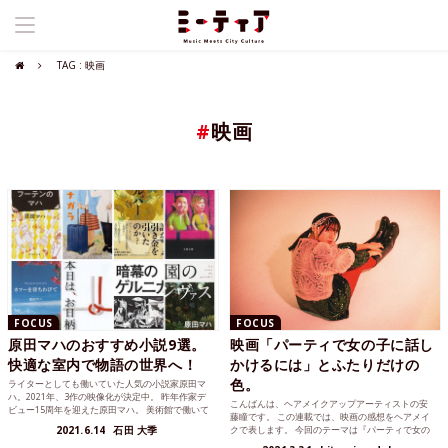
TAG : 映画
#
映画
FOCUS
FOCUS
原田マハのおすすめ小説9選。
映画「パーティで女の子に話し
快適な室内で物語の世界へ！
かけるには」とふたりだけの
色。
ライターとしても働いていた人気の小説家原田マ
ハ。2021年、3作の映像化が決定中。 昨年作家デ
こんばんは、ヘアメイクアップアーティストの安
ビュー15周年を迎えた原田マハ。 美術館で働いて
藤瞳です。 この連載では、映画の感想をヘアメイ
いた経験か...
2021.6.14
石田 大季
クで表します。 今回のテーマは『パーティで女の
子に話しかけるに...