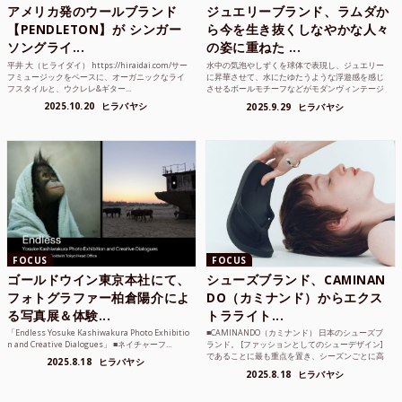
アメリカ発のウールブランド
ジュエリーブランド、ラムダか
【PENDLETON】が シンガー
ら今を生き抜くしなやかな人々
ソングライ...
の姿に重ねた ...
平井 大（ヒライダイ） https://hiraidai.com/サー
水中の気泡やしずくを球体で表現し、ジュエリー
フミュージックをベースに、オーガニックなライ
に昇華させて、水にたゆたうような浮遊感を感じ
フスタイルと、ウクレレ&ギター...
させるボールモチーフなどがモダンヴィンテージ
のような雰囲気も感じ...
2025.10.20
ヒラバヤシ
2025.9.29
ヒラバヤシ
FOCUS
FOCUS
ゴールドウイン東京本社にて、
シューズブランド、CAMINAN
フォトグラファー柏倉陽介によ
DO（カミナンド）からエクス
る写真展＆体験...
トラライト...
「Endless Yosuke Kashiwakura Photo Exhibitio
■CAMINANDO（カミナンド） 日本のシューズブ
n and Creative Dialogues」 ■ネイチャーフ...
ランド。 [ファッションとしてのシューデザイン]
であることに最も重点を置き、シーズンごとに高
2025.8.18
ヒラバヤシ
品質な素...
2025.8.18
ヒラバヤシ