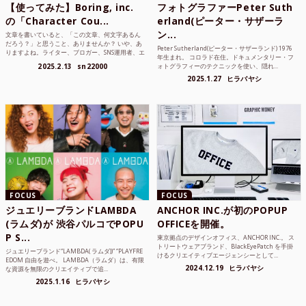
【使ってみた】Boring, inc.
フォトグラファーPeter Suth
の「Character Cou...
erland(ピーター・サザーラ
ン...
文章を書いていると、「この文章、何文字あるん
だろう？」と思うこと、ありませんか？ いや、あ
Peter Sutherland(ピーター・サザーランド) 1976
りますよね。ライター、ブロガー、SNS運用者、エ
年生まれ。 コロラド在住。ドキュメンタリー・フ
ンジニア、学生...
2025.2.13
sn22000
ォトグラフィーのテクニックを使い、隠れ...
2025.1.27
ヒラバヤシ
FOCUS
FOCUS
ジュエリーブランドLAMBDA
ANCHOR INC.が初のPOPUP
(ラムダ)が 渋谷パルコでPOPU
OFFICEを開催。
P S...
東京拠点のデザインオフィス、ANCHOR INC.。 ス
トリートウェアブランド、BlackEyePatch を手掛
ジュエリーブランド“LAMBDA( ラムダ))” “PLAYFRE
けるクリエイティブエージェンシーとして...
EDOM 自由を遊べ。 LAMBDA（ラムダ）は、有限
2024.12.19
ヒラバヤシ
な資源を無限のクリエイティブで追...
2025.1.16
ヒラバヤシ