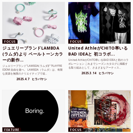
FOCUS
FOCUS
ジュエリーブランドLAMBDA
United AthleがCHITO率いる
(ラムダ)より ペールトーンカラ
BAD IDEAと 初コラボ...
ーの新作...
United AthleがCHITO率いるBAD IDEAと初のコラ
ボレーション これまでシーズンカタログに掲載す
ジュエリーブランド“LAMBDA( ラムダ))” “PLAYFRE
る取り組みとして、さまざまなアーティス...
EDOM 自由を遊べ。 LAMBDA（ラムダ）は、有限
2025.3.14
ヒラバヤシ
な資源を無限のクリエイティブで追...
2025.4.7
ヒラバヤシ
FEATURE
FOCUS