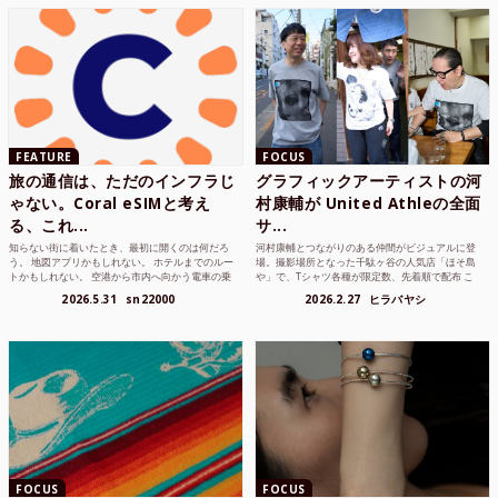
FEATURE
FOCUS
旅の通信は、ただのインフラじ
グラフィックアーティストの河
ゃない。Coral eSIMと考え
村康輔が United Athleの全面
る、これ...
サ...
知らない街に着いたとき、最初に開くのは何だろ
河村康輔とつながりのある仲間がビジュアルに登
う。 地図アプリかもしれない。 ホテルまでのルー
場。撮影場所となった千駄ヶ谷の人気店「ほそ島
トかもしれない。 空港から市内へ向かう電車の乗
や」で、Tシャツ各種が限定数、先着順で配布 こ
り方かもしれな...
れまでUnited...
2026.5.31
sn22000
2026.2.27
ヒラバヤシ
FOCUS
FOCUS