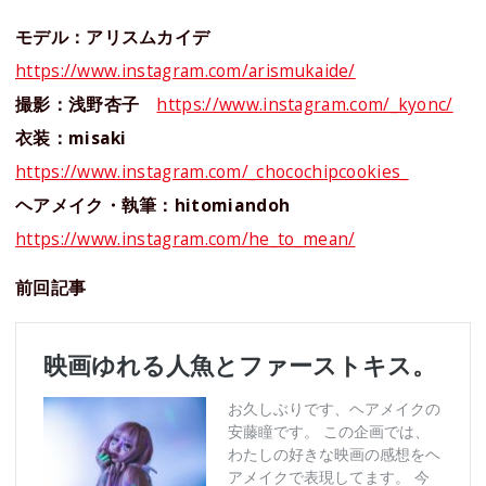
モデル：アリスムカイデ
https://www.instagram.com/arismukaide/
撮影：浅野杏子
https://www.instagram.com/_kyonc/
衣装：misaki
https://www.instagram.com/_chocochipcookies_
ヘアメイク・執筆：hitomiandoh
https://www.instagram.com/he_to_mean/
前回記事