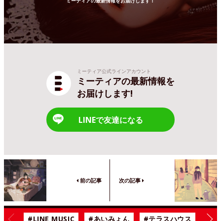
ミーティアの最新情報をお届けします！
ミーティア公式ラインアカウント
ミーティアの最新情報を
お届けします!
LINEで友達になる
前の記事
次の記事
#LINE MUSIC
#あいみょん
#テラスハウス
#漫