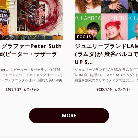
FOCUS
グラファーPeter Suth
ジュエリーブランドLAM
and(ピーター・サザーラ
(ラムダ)が 渋谷パルコで
UP S...
utherland(ピーター・サザーランド) 1976
ジュエリーブランド“LAMBDA( ラムダ))” “P
。 コロラド在住。ドキュメンタリー・フォ
DOM 自由を遊べ。 LAMBDA（ラムダ
ィーのテクニックを使い、隠れた笑いや美
資源を無限のクリエイティブで追究し、 
ているフォトグラファーでフィ...
の枠を超えボーダレスなジュエリ...
2025.1.27
ヒラバヤシ
2025.1.16
ヒラバヤシ
MORE