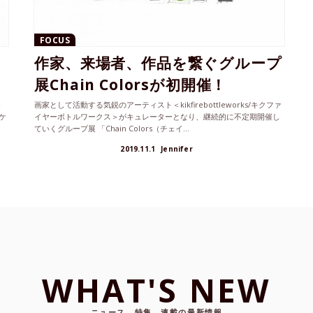
FOCUS
作家、来場者、作品を繋ぐグループ
展Chain Colorsが初開催！
ト
画家として活動する気鋭のアーティスト＜kikfirebottleworks/キクファ
ケ
イヤーボトルワークス＞がキュレーターとなり、継続的に不定期開催し
ていくグループ展 「Chain Colors（チェイ...
2019.11.1
Jennifer
WHAT'S NEW
ニュース、特集、連載の最新情報