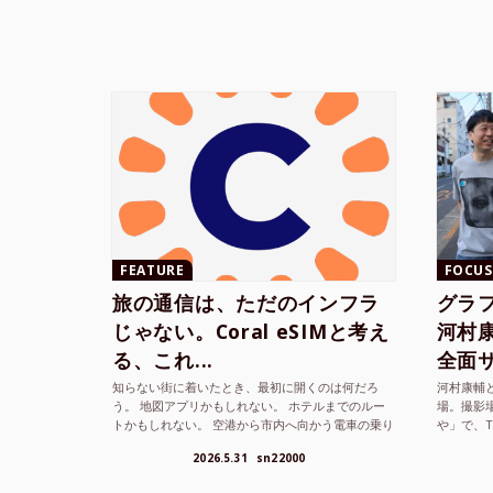
FEATURE
FOCUS
旅の通信は、ただのインフラ
グラ
じゃない。Coral eSIMと考え
河村康輔
る、これ...
全面サ.
知らない街に着いたとき、最初に開くのは何だろ
河村康輔
う。 地図アプリかもしれない。 ホテルまでのルー
場。撮影
トかもしれない。 空港から市内へ向かう電車の乗り
や」で、
方かもしれない。 あるいは、ひとまず音楽を流し
までUni
2026.5.31
sn22000
て、その街の空...
ざまな...