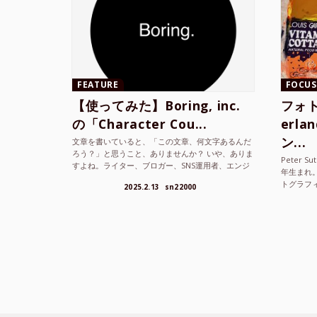
FEATURE
FOCUS
【使ってみた】Boring, inc.
フォト
の「Character Cou...
erl
ン...
文章を書いていると、「この文章、何文字あるんだ
ろう？」と思うこと、ありませんか？ いや、ありま
Peter S
すよね。ライター、ブロガー、SNS運用者、エンジ
年生まれ
ニア、学生… 文字数を意識する仕事やタスクは意外
トグラフ
2025.2.13
sn22000
と多い。で...
を撮り続け