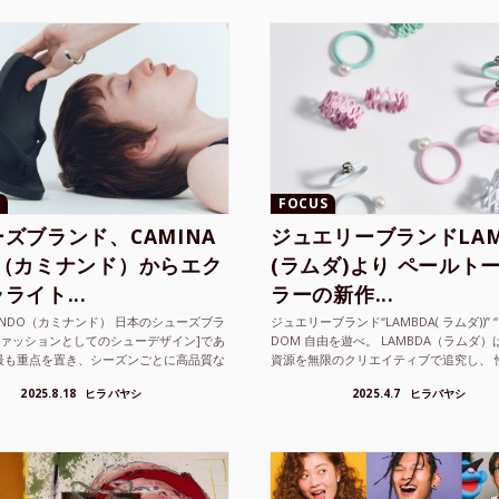
FOCUS
ズブランド、CAMINA
ジュエリーブランドLAM
O（カミナンド）からエク
(ラムダ)より ペールト
ライト...
ラーの新作...
NANDO（カミナンド） 日本のシューズブラ
ジュエリーブランド“LAMBDA( ラムダ))” “P
ファッションとしてのシューデザイン]であ
DOM 自由を遊べ。 LAMBDA（ラムダ
最も重点を置き、シーズンごとに高品質な
資源を無限のクリエイティブで追究し、 
選し、伝統的な靴作りの技術を今でも持つ
の枠を超えボーダレスなジュエリ...
2025.8.18
ヒラバヤシ
2025.4.7
ヒラバヤシ