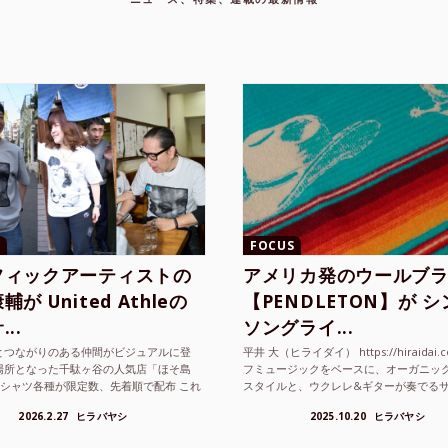
FOCUS
フィックアーティストの
アメリカ発のウールブ
が United Athleの
【PENDLETON】が 
..
ソングライ...
とつながりのある仲間がビジュアルに登
平井 大（ヒライダイ） https://hiraidai.
場所となった千駄ヶ谷の人気店「ほそ島
フミュージックをベースに、オーガニッ
Tシャツ各種が限定数、先着順で配布 これ
スタイルと、ウクレレ&ギターが奏でる
ted Athle（ユナイテッドアスレ）は、さま
注目を集めるシンガ ーソングラ...
2026.2.27
ヒラバヤシ
2025.10.20
ヒラバヤシ