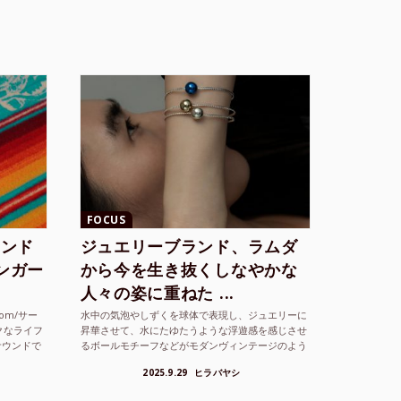
FOCUS
ランド
ジュエリーブランド、ラムダ
シンガー
から今を生き抜くしなやかな
人々の姿に重ねた ...
com/サー
水中の気泡やしずくを球体で表現し、ジュエリーに
クなライフ
昇華させて、水にたゆたうような浮遊感を感じさせ
サウンドで
るボールモチーフなどがモダンヴィンテージのよう
な雰囲気も感じさせるLAMBDA の新しいコレクシ
2025.9.29
ヒラバヤシ
ョンを202...