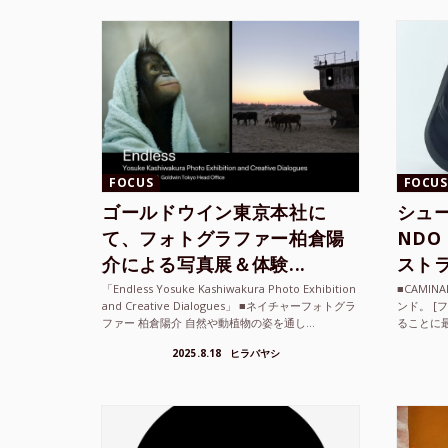
FOCUS
FOCUS
ゴールドウイン東京本社に
シュー
て、フォトグラファー柏倉陽
ND
介による写真展＆体験...
ストラ
「Endless Yosuke Kashiwakura Photo Exhibition
■CAMI
and Creative Dialogues」 ■ネイチャーフォトグラ
ンド。 [
ファー 柏倉陽介 自然や動植物の姿を通し...
ることに
素材を厳
2025.8.18
ヒラバヤシ
メキ...