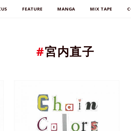
CUS
FEATURE
MANGA
MIX TAPE
C
#
宮内直子