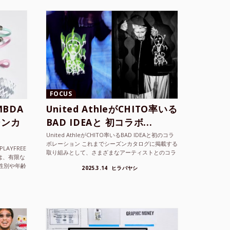
FOCUS
BDA
United AthleがCHITO率いる
ーンカ
BAD IDEAと 初コラボ...
United AthleがCHITO率いるBAD IDEAと初のコラ
ボレーション これまでシーズンカタログに掲載する
LAYFREE
取り組みとして、さまざまなアーティストとのコラ
）は、有限な
ボレーションアイテムを製品見本として作...
性別や年齢
2025.3.14
ヒラバヤシ